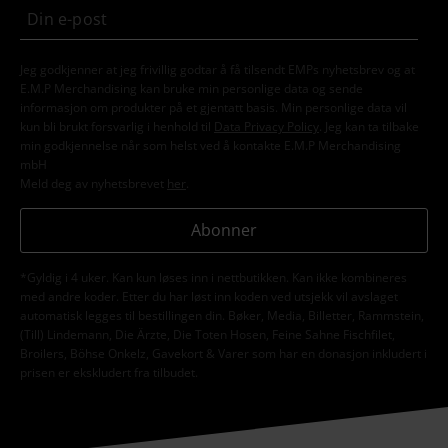
Jeg godkjenner at jeg frivillig godtar å få tilsendt EMPs nyhetsbrev og at
E.M.P Merchandising kan bruke min personlige data og sende
informasjon om produkter på et gjentatt basis. Min personlige data vil
kun bli brukt forsvarlig i henhold til
Data Privacy Policy
. Jeg kan ta tilbake
min godkjennelse når som helst ved å kontakte E.M.P Merchandising
mbH
Meld deg av nyhetsbrevet
her
.
Abonner
*Gyldig i 4 uker. Kan kun løses inn i nettbutikken. Kan ikke kombineres
med andre koder. Etter du har løst inn koden ved utsjekk vil avslaget
automatisk legges til bestillingen din. Bøker, Media, Billetter, Rammstein,
(Till) Lindemann, Die Ärzte, Die Toten Hosen, Feine Sahne Fischfilet,
Broilers, Böhse Onkelz, Gavekort & Varer som har en donasjon inkludert i
prisen er ekskludert fra tilbudet.