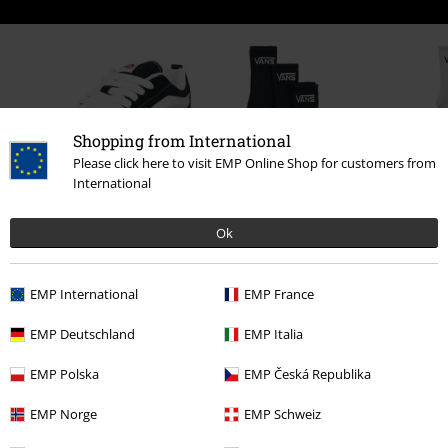
Shopping from International
Please click here to visit EMP Online Shop for customers from
International
26% RABATT
%
Ok
kr 1.509,00
kr 1.109,00
kr 239,00
EMP International
EMP France
0 Anmeldelse
EMP Deutschland
EMP Italia
Fortell oss hva du synes om "Old Skool".
EMP Polska
EMP Česká Republika
Skriv anmeldelse
EMP Norge
EMP Schweiz