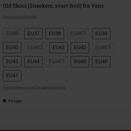
Old Skool (Sneakers, svart-hvit) fra Vans
Flere produktdetaljer
Velg
EU36
EU37
EU38
EU38,5
EU39
størrelse
EU40
EU40,5
EU41
EU42
EU42,5
EU43
EU44
EU44,5
EU45
EU46
EU47
Artikkeldimensjoner og størrelsetabell
På lager