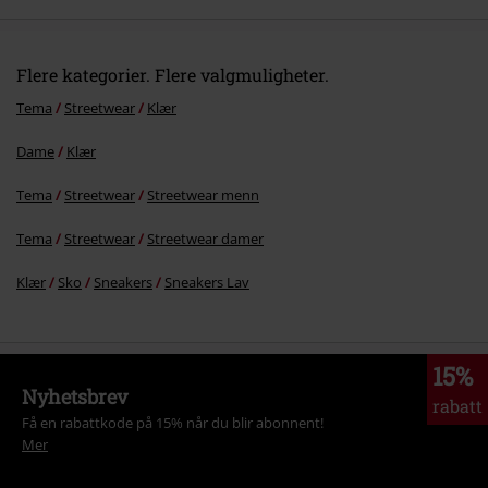
Flere kategorier. Flere valgmuligheter.
Tema
Streetwear
Klær
Dame
Klær
Tema
Streetwear
Streetwear menn
Tema
Streetwear
Streetwear damer
Klær
Sko
Sneakers
Sneakers Lav
15%
Nyhetsbrev
rabatt
Få en rabattkode på 15% når du blir abonnent!
Mer