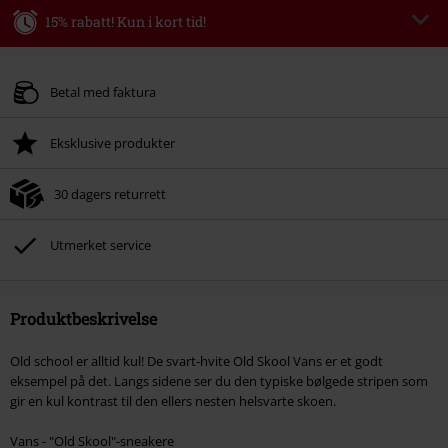
15% rabatt! Kun i kort tid!
Kode
WEEKEND
Kopier koden
Gyldig fram til 09/08/2026
Betal med faktura
Kun på nett. Minimums ordreverdi 699 kr.
Eksklusive produkter
Når du har skrevet inn koden, vil rabatten automatisk bli trukket fra i
handlekurven.
30 dagers returrett
Kan ikke kombineres med andre kampanjekoder. Følgende er ekskludert fra
rabatten: ikke-salgsvarer, bøker, media, billetter, Rammstein, (Till)
Lindemann, Böhse Onkelz, Broilers, Die Ärzte, Die Toten Hosen, Metality,
Utmerket service
gavekort og varer som inkluderer en donasjon.
Produktbeskrivelse
Old school er alltid kul! De svart-hvite Old Skool Vans er et godt
eksempel på det. Langs sidene ser du den typiske bølgede stripen som
gir en kul kontrast til den ellers nesten helsvarte skoen.
Vans - "Old Skool"-sneakere