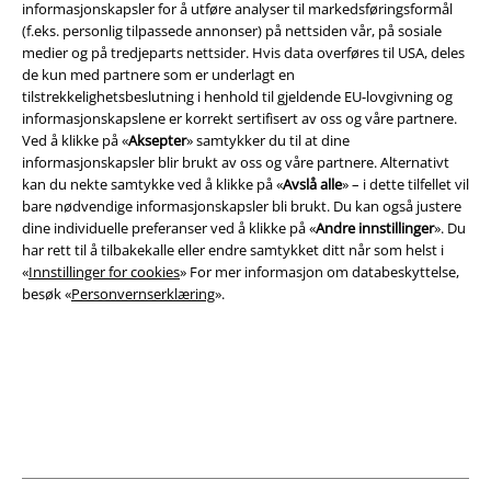
informasjonskapsler for å utføre analyser til markedsføringsformål
(f.eks. personlig tilpassede annonser) på nettsiden vår, på sosiale
medier og på tredjeparts nettsider. Hvis data overføres til USA, deles
de kun med partnere som er underlagt en
tilstrekkelighetsbeslutning i henhold til gjeldende EU-lovgivning og
Juridisk informasjon/Vilkår
informasjonskapslene er korrekt sertifisert av oss og våre partnere.
Ved å klikke på «
Aksepter
» samtykker du til at dine
Vilkår
informasjonskapsler blir brukt av oss og våre partnere. Alternativt
kan du nekte samtykke ved å klikke på «
Avslå alle
» – i dette tilfellet vil
Impressum
bare nødvendige informasjonskapsler bli brukt. Du kan også justere
dine individuelle preferanser ved å klikke på «
Andre innstillinger
». Du
har rett til å tilbakekalle eller endre samtykket ditt når som helst i
Konfidensialitetserklæring
«
Innstillinger for cookies
» For mer informasjon om databeskyttelse,
besøk «
Personvernserklæring
».
Avfallshåndtering og miljøbeskyttelse
Samsvarserklæring
Innstillinger for cookies
Angre bestilling