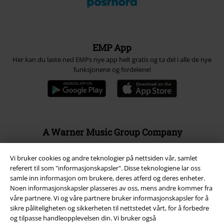
EMP App
Her kan du laste ned EMPs nye app helt gratis og ta del i alle de nye
funksjonene og fordelene!
A Warner Music Group Company
Vi bruker cookies og andre teknologier på nettsiden vår, samlet
referert til som "informasjonskapsler". Disse teknologiene lar oss
samle inn informasjon om brukere, deres atferd og deres enheter.
Noen informasjonskapsler plasseres av oss, mens andre kommer fra
våre partnere. Vi og våre partnere bruker informasjonskapsler for å
sikre påliteligheten og sikkerheten til nettstedet vårt, for å forbedre
og tilpasse handleopplevelsen din. Vi bruker også