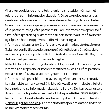
Vi bruker cookies og andre teknologier på nettsiden vår, samlet
referert til som "informasjonskapsler". Disse teknologiene lar oss
samle inn informasjon om brukere, deres atferd og deres enheter.
Noen informasjonskapsler plasseres av oss, mens andre kommer fra
Betalingsmåter
våre partnere. Vi og våre partnere bruker informasjonskapsler for å
sikre påliteligheten og sikkerheten til nettstedet vårt, for å forbedre
og tilpasse handleopplevelsen din. Vi bruker også
informasjonskapsler for å utføre analyser til markedsføringsformål
(f.eks. personlig tilpassede annonser) på nettsiden vår, på sosiale
medier og på tredjeparts nettsider. Hvis data overføres til USA, deles
de kun med partnere som er underlagt en
Frakt
tilstrekkelighetsbeslutning i henhold til gjeldende EU-lovgivning og
informasjonskapslene er korrekt sertifisert av oss og våre partnere.
Ved å klikke på «
Aksepter
» samtykker du til at dine
informasjonskapsler blir brukt av oss og våre partnere. Alternativt
kan du nekte samtykke ved å klikke på «
Avslå alle
» – i dette tilfellet vil
bare nødvendige informasjonskapsler bli brukt. Du kan også justere
EMP App
dine individuelle preferanser ved å klikke på «
Andre innstillinger
». Du
Her kan du laste ned EMPs nye app helt gratis og ta del i alle de nye
har rett til å tilbakekalle eller endre samtykket ditt når som helst i
funksjonene og fordelene!
«
Innstillinger for cookies
» For mer informasjon om databeskyttelse,
besøk «
Personvernserklæring
».