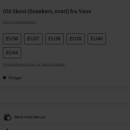
Old Skool (Sneakers, svart) fra Vans
Flere produktdetaljer
Velg
EU36
EU37
EU38
EU39
EU40
størrelse
EU44
Artikkeldimensjoner og størrelsetabell
På lager
Betal med faktura