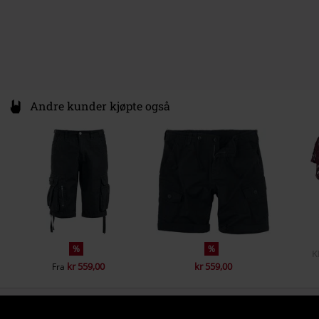
Andre kunder kjøpte også
%
%
K
kr 559,00
kr 559,00
Fra