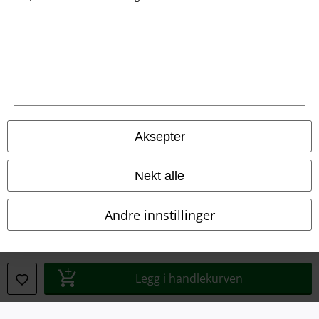
A Warner Music Group Company
Aksepter
Nekt alle
Andre innstillinger
Juridisk informasjon/Vilkår
Legg i handlekurven
Vilkår