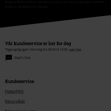
Broilers, Böhse Onkelz, Gavekort & Varer som har en donasjon inkludert i
prisen er ekskludert fra tilbudet.
Vår kundeservice er her for deg
Tilgjengelig igjen: Mandag fra 08:00 til 13:00.
Lær mer
Start chat
Kundeservice
Hjelp/FAQ
Returvilkår