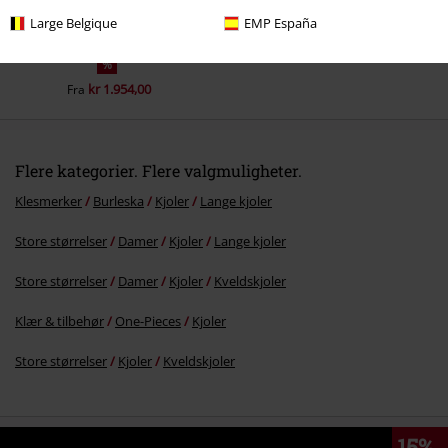
Large Belgique
EMP España
%
kr 1.954,00
Fra
Flere kategorier. Flere valgmuligheter.
Klesmerker
Burleska
Kjoler
Lange kjoler
Store størrelser
Damer
Kjoler
Lange kjoler
Store størrelser
Damer
Kjoler
Kveldskjoler
Klær & tilbehør
One-Pieces
Kjoler
Store størrelser
Kjoler
Kveldskjoler
15%