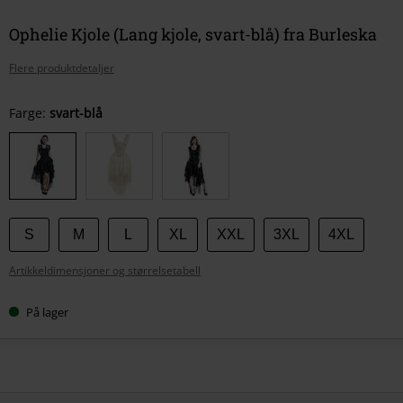
Ophelie Kjole (Lang kjole, svart-blå) fra Burleska
Flere produktdetaljer
Velg
Farge:
svart-blå
størrelse
S
M
L
XL
XXL
3XL
4XL
Artikkeldimensjoner og størrelsetabell
På lager