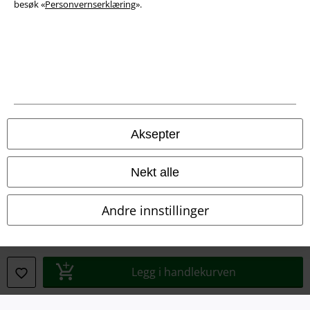
besøk «
Personvernserklæring
».
Aksepter
Juridisk informasjon/Vilkår
Vilkår
Nekt alle
Impressum
Andre innstillinger
Konfidensialitetserklæring
Avfallshåndtering og miljøbeskyttelse
Legg i handlekurven
Samsvarserklæring