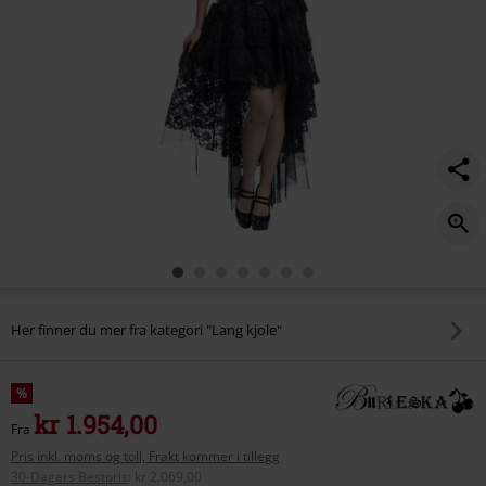
Her finner du mer fra kategori "Lang kjole"
%
kr 1.954,00
Fra
Pris inkl. moms og toll, Frakt kommer i tillegg
30-Dagers Bestpris
:
kr 2.069,00