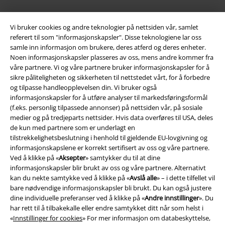
Vi bruker cookies og andre teknologier på nettsiden vår, samlet
Frakt
referert til som "informasjonskapsler". Disse teknologiene lar oss
samle inn informasjon om brukere, deres atferd og deres enheter.
Noen informasjonskapsler plasseres av oss, mens andre kommer fra
våre partnere. Vi og våre partnere bruker informasjonskapsler for å
sikre påliteligheten og sikkerheten til nettstedet vårt, for å forbedre
og tilpasse handleopplevelsen din. Vi bruker også
EMP App
informasjonskapsler for å utføre analyser til markedsføringsformål
(f.eks. personlig tilpassede annonser) på nettsiden vår, på sosiale
Her kan du laste ned EMPs nye app helt gratis og ta del i alle de nye
medier og på tredjeparts nettsider. Hvis data overføres til USA, deles
funksjonene og fordelene!
de kun med partnere som er underlagt en
tilstrekkelighetsbeslutning i henhold til gjeldende EU-lovgivning og
informasjonskapslene er korrekt sertifisert av oss og våre partnere.
Ved å klikke på «
Aksepter
» samtykker du til at dine
informasjonskapsler blir brukt av oss og våre partnere. Alternativt
kan du nekte samtykke ved å klikke på «
Avslå alle
» – i dette tilfellet vil
A Warner Music Group Company
bare nødvendige informasjonskapsler bli brukt. Du kan også justere
dine individuelle preferanser ved å klikke på «
Andre innstillinger
». Du
har rett til å tilbakekalle eller endre samtykket ditt når som helst i
«
Innstillinger for cookies
» For mer informasjon om databeskyttelse,