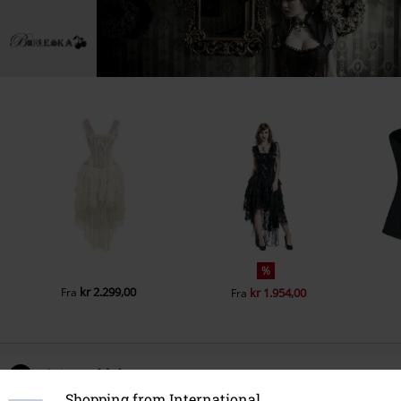
%
kr 2.299,00
Fra
kr 1.954,00
Fra
0 Anmeldelse
Shopping from International