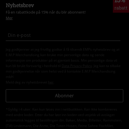
Nyhetsbrev
rabatt
Få en rabattkode på 15% når du blir abonnent!
Mer
Jeg godkjenner at jeg frivillig godtar å få tilsendt EMPs nyhetsbrev og at
E.M.P Merchandising kan bruke min personlige data og sende
informasjon om produkter på et gjentatt basis. Min personlige data vil
kun bli brukt forsvarlig i henhold til
Data Privacy Policy
. Jeg kan ta tilbake
min godkjennelse når som helst ved å kontakte E.M.P Merchandising
mbH
Meld deg av nyhetsbrevet
her
.
Abonner
*Gyldig i 4 uker. Kan kun løses inn i nettbutikken. Kan ikke kombineres
med andre koder. Etter du har løst inn koden ved utsjekk vil avslaget
automatisk legges til bestillingen din. Bøker, Media, Billetter, Rammstein,
(Till) Lindemann, Die Ärzte, Die Toten Hosen, Feine Sahne Fischfilet,