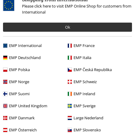
Please click here to visit EMP Online Shop for customers from
Fortell oss hva du synes om "Ophelie Kjole".
International
Skriv anmeldelse
Ok
EMP International
EMP France
EMP Deutschland
EMP Italia
EMP Polska
EMP Česká Republika
EMP Norge
EMP Schweiz
EMP Suomi
EMP Ireland
Siste besøk
EMP United Kingdom
EMP Sverige
EMP Danmark
Large Nederland
EMP Österreich
EMP Slovensko