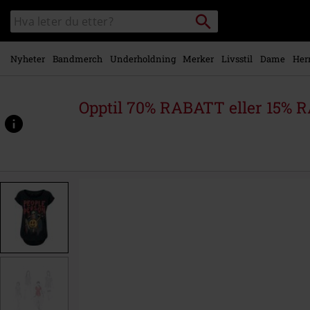
Skipp til
Søk
Søk
hovedinnhold
i
katalogen
Nyheter
Bandmerch
Underholdning
Merker
Livsstil
Dame
Her
Opptil 70% RABATT eller 15% R
https://www.emp-
shop.no/p/people-
person/581981.html