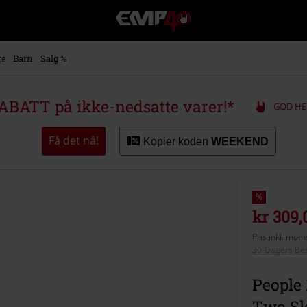
EMP
-
Musikk,
film,
re
Barn
Salg %
TV
og
gaming
ABATT på ikke-nedsatte varer!*
GOD HE
merch
-
Alternativ
Få det nå!
Kopier koden
WEEKEND
mote
%
kr 309,
Pris inkl. moms
30-Dagers Bes
People 
Two Sl