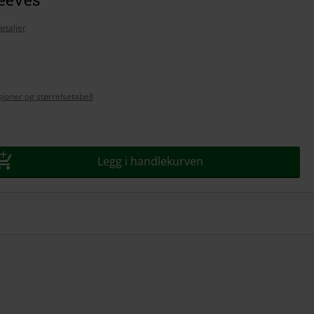
etaljer
se
joner og størrelsetabell
Legg i handlekurven