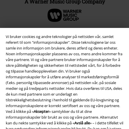
A Warner Music Group Company
Vi bruker cookies og andre teknologier på nettsiden vår, samlet
referert til som "informasjonskapsler". Disse teknologiene lar oss
samle inn informasjon om brukere, deres atferd og deres enheter.
Noen informasjonskapsler plasseres av oss, mens andre kommer fra
våre partnere. Vi og våre partnere bruker informasjonskapsler for å
sikre påliteligheten og sikkerheten til nettstedet vårt, for å forbedre
og tilpasse handleopplevelsen din. Vi bruker også
informasjonskapsler for å utføre analyser til markedsføringsformål
(f.eks. personlig tilpassede annonser) på nettsiden vår, på sosiale
Juridisk informasjon/Vilkår
medier og på tredjeparts nettsider. Hvis data overføres til USA, deles
de kun med partnere som er underlagt en
Vilkår
tilstrekkelighetsbeslutning i henhold til gjeldende EU-lovgivning og
informasjonskapslene er korrekt sertifisert av oss og våre partnere.
Impressum
Ved å klikke på «
Aksepter
» samtykker du til at dine
informasjonskapsler blir brukt av oss og våre partnere. Alternativt
Konfidensialitetserklæring
kan du nekte samtykke ved å klikke på «
Avslå alle
» – i dette tilfellet vil
bare nødvendige informasjonskapsler bli brukt. Du kan også justere