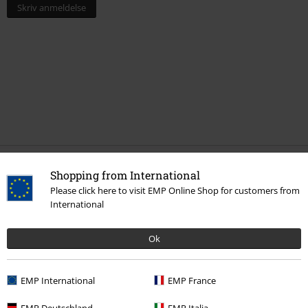
Skriv anmeldelse
Shopping from International
Flere kategorier. Flere valgmuligheter.
Please click here to visit EMP Online Shop for customers from
Filmer og TV
Funko Pop!
International
Filmer og TV
Figurer
Ok
Filmer og TV
Husholdningsartikler
EMP International
EMP France
Filmer og TV
Filmer og TV
Warner Bros 100
EMP Deutschland
EMP Italia