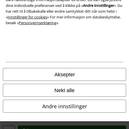
Avfallshåndtering og miljøbeskyttelse
dine individuelle preferanser ved å klikke på «
Andre innstillinger
». Du
har rett til å tilbakekalle eller endre samtykket ditt når som helst i
«
Innstillinger for cookies
» For mer informasjon om databeskyttelse,
Samsvarserklæring
besøk «
Personvernserklæring
».
Innstillinger for cookies
Angre bestilling
Alle priser inkluderer moms og skatt.
Frakt er ikke inkludert
.
© 1986-2026 E.M.P. Merchandising HGmbH
Aksepter
Nekt alle
EMP Online Shops
Andre innstillinger
EMP International
EMP France
EMP Deutschland