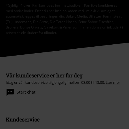
*Gyldig i 4 uker. Kan kun løses inn i nettbutikken. Kan ikke kombineres
med andre koder. Etter du har løst inn koden ved utsjekk vil avslaget
automatisk legges til bestillingen din. Bøker, Media, Billetter, Rammstein,
(Till) Lindemann, Die Ärzte, Die Toten Hosen, Feine Sahne Fischfilet,
Broilers, Böhse Onkelz, Gavekort & Varer som har en donasjon inkludert i
prisen er ekskludert fra tilbudet.
Vår kundeservice er her for deg
Idag er vår kundeservice tilgjengelig mellom 08:00 til 13:00.
Lær mer
Start chat
Kundeservice