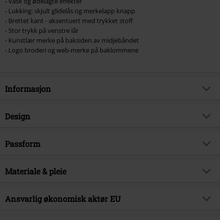
- Vask og ødelagte effekter
- Lukking: skjult glidelås og merkelapp knapp
- Brettet kant - aksentuert med trykket stoff
- Stor trykk på venstre lår
- Kunstlær merke på baksiden av midjebåndet
- Logo broderi og web-merke på baklommene
Informasjon
Artikkelnummer
507993
Design
Tittel
Pick Up The Pieces
Produkttype
Shorts
Brand
Passform
RED by EMP
Mønster
grei
Eksklusiv
Ja
Kroppslengde
medium
Med trykk
Materiale & pleie
ja
Produkt kategori
Street wear
Passform ben
Stramme
Detaljer
Logomerke på knappen,
Dato for offentliggjørelsen
05/03/2024
Ytre materiale
70% bomull, 28% polyester, 2%
Logopatch
Lengde
Ansvarlig økonomisk aktør EU
Medium
Kjønn
Damer
elastan
Lukkemekanisme
Skjult glidelås
Shortslengde
3/4
E.M.P. Merchandising Handelsgesellschaft mbH