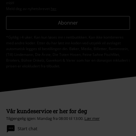
mbH
Meld deg av nyhetsbrevet
her
.
Abonner
*Gyldig i 4 uker. Kan kun løses inn i nettbutikken. Kan ikke kombineres
med andre koder. Etter du har løst inn koden ved utsjekk vil avslaget
automatisk legges til bestillingen din. Bøker, Media, Billetter, Rammstein,
(Till) Lindemann, Die Ärzte, Die Toten Hosen, Feine Sahne Fischfilet,
Broilers, Böhse Onkelz, Gavekort & Varer som har en donasjon inkludert i
prisen er ekskludert fra tilbudet.
Vår kundeservice er her for deg
Tilgjengelig igjen: Mandag fra 08:00 til 13:00.
Lær mer
Start chat