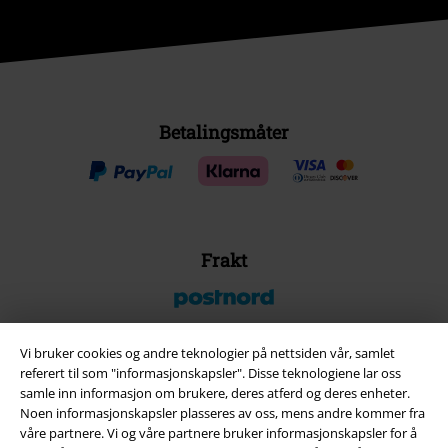
Betalingsmåter
Frakt
Vi bruker cookies og andre teknologier på nettsiden vår, samlet
referert til som "informasjonskapsler". Disse teknologiene lar oss
EMP App
samle inn informasjon om brukere, deres atferd og deres enheter.
Her kan du laste ned EMPs nye app helt gratis og ta del i alle de nye
Noen informasjonskapsler plasseres av oss, mens andre kommer fra
funksjonene og fordelene!
våre partnere. Vi og våre partnere bruker informasjonskapsler for å