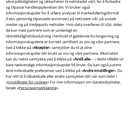
sikre påliteligheten og sikkerheten til nettstedet vårt, for å forbedre
og tilpasse handleopplevelsen din. Vi bruker også
informasjonskapsler for å utføre analyser til markedsføringsformål
(f.eks. personlig tilpassede annonser) på nettsiden vår, på sosiale
medier og på tredjeparts nettsider. Hvis data overføres til USA, deles
de kun med partnere som er underlagt en
A Warner Music Group Company
tilstrekkelighetsbeslutning i henhold til gjeldende EU-lovgivning og
informasjonskapslene er korrekt sertifisert av oss og våre partnere.
Ved å klikke på «
Aksepter
» samtykker du til at dine
informasjonskapsler blir brukt av oss og våre partnere. Alternativt
kan du nekte samtykke ved å klikke på «
Avslå alle
» – i dette tilfellet vil
bare nødvendige informasjonskapsler bli brukt. Du kan også justere
dine individuelle preferanser ved å klikke på «
Andre innstillinger
». Du
har rett til å tilbakekalle eller endre samtykket ditt når som helst i
«
Innstillinger for cookies
» For mer informasjon om databeskyttelse,
besøk «
Personvernserklæring
».
Juridisk informasjon/Vilkår
Vilkår