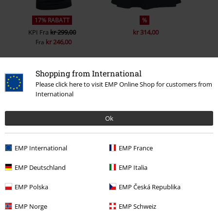
17% RABATT
%
KPI
Fra
kr 299,00
kr 314,00
kr 246,00
Fra
Shopping from International
0 Anmeldelse
Please click here to visit EMP Online Shop for customers from
International
Fortell oss hva du synes om "Pick Up The Pieces".
Ok
Skriv anmeldelse
EMP International
EMP France
EMP Deutschland
EMP Italia
EMP Polska
EMP Česká Republika
EMP Norge
EMP Schweiz