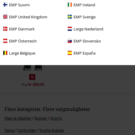
EMP Suomi
EMP Ireland
Siste besøk
EMP United Kingdom
EMP Sverige
EMP Danmark
Large Nederland
EMP Österreich
EMP Slovensko
Large Belgique
EMP España
%
kr 383,00
Fra
Flere kategorier. Flere valgmuligheter.
Klær & tilbehør
Bukser
Shorts
Tema
Sorte klær
Svarte bukser