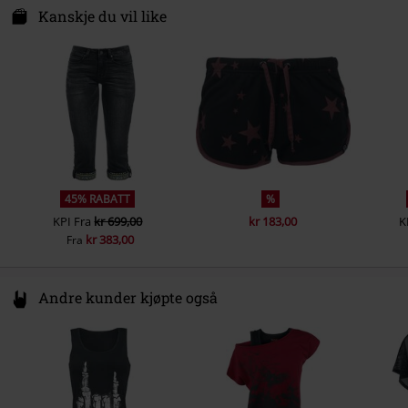
Lommer
5 lommer
Darmer Esch 70 a
Kanskje du vil like
49811 Lingen
Farge
svart
Germany
www.emp.de
45% RABATT
%
KPI
Fra
kr 699,00
kr 183,00
K
kr 383,00
Fra
Andre kunder kjøpte også