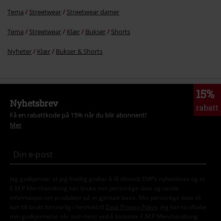
Tema
Streetwear
Streetwear damer
Tema
Streetwear
Klær
Bukser
Shorts
Nyheter
Klær
Bukser & Shorts
15%
Nyhetsbrev
rabatt
Få en rabattkode på 15% når du blir abonnent!
Mer
Jeg godkjenner at jeg frivillig godtar å få tilsendt EMPs nyhetsbrev og at
E.M.P Merchandising kan bruke min personlige data og sende
informasjon om produkter på et gjentatt basis. Min personlige data vil
kun bli brukt forsvarlig i henhold til
Data Privacy Policy
. Jeg kan ta tilbake
min godkjennelse når som helst ved å kontakte E.M.P Merchandising