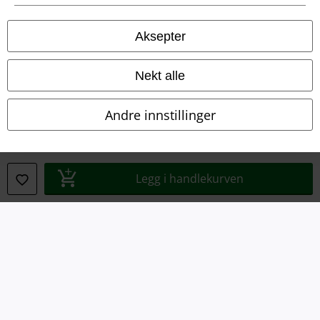
Impressum
Aksepter
Konfidensialitetserklæring
Nekt alle
Avfallshåndtering og miljøbeskyttelse
Andre innstillinger
Samsvarserklæring
Innstillinger for cookies
Legg i handlekurven
Angre bestilling
Alle priser inkluderer moms og skatt.
Frakt er ikke inkludert
.
© 1986-2026 E.M.P. Merchandising HGmbH
EMP Online Shops