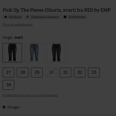
Pick Up The Pieces (Shorts, svart) fra RED by EMP
Eksklusiv
Dekorativt element
Stoffmerker
Flere produktdetaljer
Velg
Farge:
svart
størrelse
27
28
29
30
31
32
33
34
Artikkeldimensjoner og størrelsetabell
På lager