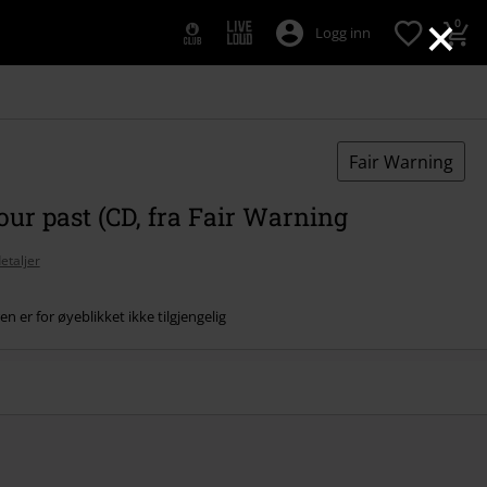
×
0
Logg inn
Fair Warning
ur past (CD, fra Fair Warning
etaljer
n er for øyeblikket ikke tilgjengelig