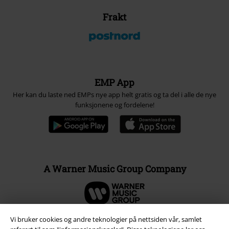
Frakt
EMP App
Her kan du laste ned EMPs nye app helt gratis og ta del i alle de nye
funksjonene og fordelene!
A Warner Music Group Company
Vi bruker cookies og andre teknologier på nettsiden vår, samlet