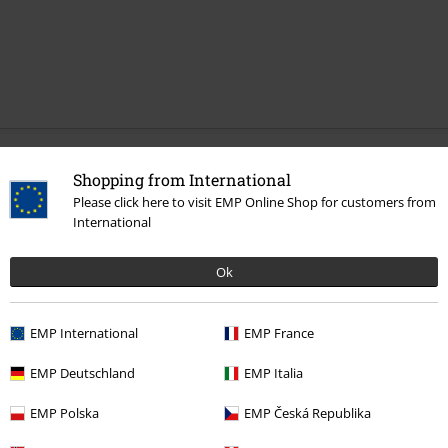
Flere kategorier. Flere valgmuligheter.
Shopping from International
Please click here to visit EMP Online Shop for customers from
Bandmerch
Sjanger
Heavy metal
International
Salg %
Media
Vinyl
Ok
Bandmerch
Top Bands
Motörhead
Media
LPer
Bandmerch
Media
LPer
EMP International
EMP France
EMP Deutschland
EMP Italia
15%
EMP Polska
EMP Česká Republika
Nyhetsbrev
rabatt