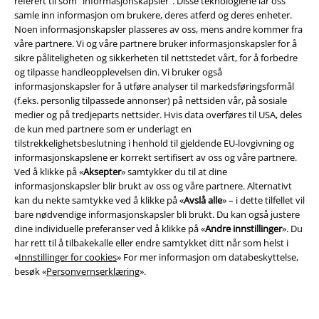
referert til som "informasjonskapsler". Disse teknologiene lar oss
samle inn informasjon om brukere, deres atferd og deres enheter.
Noen informasjonskapsler plasseres av oss, mens andre kommer fra
våre partnere. Vi og våre partnere bruker informasjonskapsler for å
sikre påliteligheten og sikkerheten til nettstedet vårt, for å forbedre
og tilpasse handleopplevelsen din. Vi bruker også
informasjonskapsler for å utføre analyser til markedsføringsformål
(f.eks. personlig tilpassede annonser) på nettsiden vår, på sosiale
medier og på tredjeparts nettsider. Hvis data overføres til USA, deles
Juridisk informasjon/Vilkår
de kun med partnere som er underlagt en
tilstrekkelighetsbeslutning i henhold til gjeldende EU-lovgivning og
Vilkår
informasjonskapslene er korrekt sertifisert av oss og våre partnere.
Ved å klikke på «
Aksepter
» samtykker du til at dine
Impressum
informasjonskapsler blir brukt av oss og våre partnere. Alternativt
kan du nekte samtykke ved å klikke på «
Avslå alle
» – i dette tilfellet vil
Konfidensialitetserklæring
bare nødvendige informasjonskapsler bli brukt. Du kan også justere
dine individuelle preferanser ved å klikke på «
Andre innstillinger
». Du
har rett til å tilbakekalle eller endre samtykket ditt når som helst i
Avfallshåndtering og miljøbeskyttelse
«
Innstillinger for cookies
» For mer informasjon om databeskyttelse,
besøk «
Personvernserklæring
».
Samsvarserklæring
Innstillinger for cookies