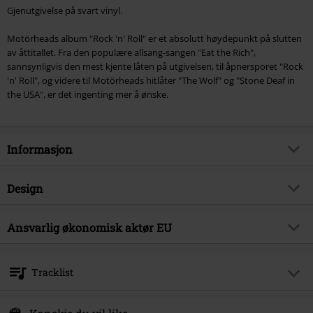
Gjenutgivelse på svart vinyl.
Motörheads album "Rock 'n' Roll" er et absolutt høydepunkt på slutten
av åttitallet. Fra den populære allsang-sangen "Eat the Rich",
sannsynligvis den mest kjente låten på utgivelsen, til åpnersporet "Rock
'n' Roll", og videre til Motörheads hitlåter "The Wolf" og "Stone Deaf in
the USA", er det ingenting mer å ønske.
Informasjon
Artikkelnummer
311897
Design
Tittel
Rock 'n' Roll
Produkttype
LP
Musikksjanger
Ansvarlig økonomisk aktør EU
Heavy Metal
Media - Format 1-3
LP
Utgave
Gjenutgave
Universal Music GmbH
Mühlenstraße 25
Produkt kategori
Bands
Tracklist
10243 Berlin
Band
Motörhead
Germany
LP 1
productsafety@umusic.com