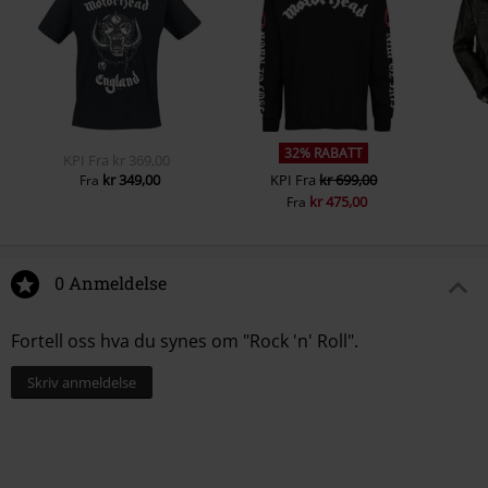
32% RABATT
KPI
Fra
kr 369,00
kr 349,00
KPI
Fra
kr 699,00
Fra
kr 475,00
Fra
0 Anmeldelse
Fortell oss hva du synes om "Rock 'n' Roll".
Skriv anmeldelse