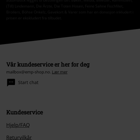
automatisk legges til bestillingen din. Bøker, Media, Billetter, Rammstein,
(Till) Lindemann, Die Ärzte, Die Toten Hosen, Feine Sahne Fischfilet,
Broilers, Böhse Onkelz, Gavekort & Varer som har en donasjon inkludert i
prisen er ekskludert fra tilbudet.
Vår kundeservice er her for deg
mailbox@emp-shop.no.
Lær mer
Start chat
Kundeservice
Hjelp/FAQ
Returvilkår