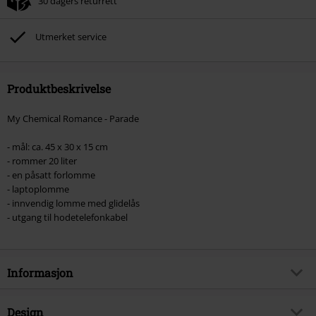
30 dagers returrett
Kan ikke kombineres med andre kampanjekoder. Følgende er ekskludert fra
rabatten: ikke-salgsvarer, bøker, media, billetter, Rammstein, (Till)
Lindemann, Böhse Onkelz, Broilers, Die Ärzte, Die Toten Hosen, Metality,
Utmerket service
gavekort og varer som inkluderer en donasjon.
Produktbeskrivelse
My Chemical Romance - Parade
- mål: ca. 45 x 30 x 15 cm
- rommer 20 liter
- en påsatt forlomme
- laptoplomme
- innvendig lomme med glidelås
- utgang til hodetelefonkabel
Informasjon
Artikkelnummer
392008
Design