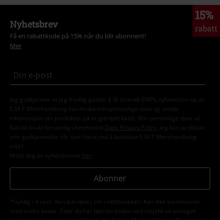
15%
Nyhetsbrev
rabatt
Få en rabattkode på 15% når du blir abonnent!
Mer
Jeg godkjenner at jeg frivillig godtar å få tilsendt EMPs nyhetsbrev og at
E.M.P Merchandising kan bruke min personlige data og sende
informasjon om produkter på et gjentatt basis. Min personlige data vil
kun bli brukt forsvarlig i henhold til
Data Privacy Policy
. Jeg kan ta tilbake
min godkjennelse når som helst ved å kontakte E.M.P Merchandising
mbH
Meld deg av nyhetsbrevet
her
.
Abonner
*Gyldig i 4 uker. Kan kun løses inn i nettbutikken. Kan ikke kombineres
med andre koder. Etter du har løst inn koden ved utsjekk vil avslaget