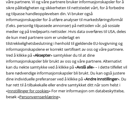
våre partnere. Vi og våre partnere bruker informasjonskapsler for å
sikre påliteligheten og sikkerheten til nettstedet vårt, for å forbedre
og tilpasse handleopplevelsen din. Vi bruker også
informasjonskapsler for å utføre analyser til markedsføringsformål
(f.eks. personlig tilpassede annonser) på nettsiden vår, på sosiale
medier og på tredjeparts nettsider. Hvis data overføres til USA, deles
de kun med partnere som er underlagt en
tilstrekkelighetsbeslutning i henhold til gjeldende EU-lovgivning og
informasjonskapslene er korrekt sertifisert av oss og våre partnere.
Ved å klikke på «
Aksepter
» samtykker du til at dine
informasjonskapsler blir brukt av oss og våre partnere. Alternativt
kan du nekte samtykke ved å klikke på «
Avslå alle
» – i dette tilfellet vil
Juridisk informasjon/Vilkår
bare nødvendige informasjonskapsler bli brukt. Du kan også justere
dine individuelle preferanser ved å klikke på «
Andre innstillinger
». Du
Vilkår
har rett til å tilbakekalle eller endre samtykket ditt når som helst i
«
Innstillinger for cookies
» For mer informasjon om databeskyttelse,
Impressum
besøk «
Personvernserklæring
».
Konfidensialitetserklæring
Avfallshåndtering og miljøbeskyttelse