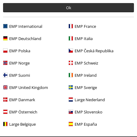
Ok
EMP International
EMP France
EMP Deutschland
EMP Italia
EMP Polska
EMP Česká Republika
Flere kategorier. Flere valgmuligheter.
EMP Norge
EMP Schweiz
Nyheter
Tilbehør
Bager
EMP Suomi
EMP Ireland
Herre
Tilbehør
Bager
EMP United Kingdom
EMP Sverige
Dame
Tilbehør
Bager
EMP Danmark
Large Nederland
Tema
Gaveidéer
Musikkfans
EMP Österreich
EMP Slovensko
Klær & tilbehør
Bager
Ryggsekker
Large Belgique
EMP España