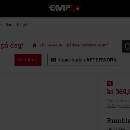
EMP
-
Musikk,
film,
re
Barn
Salg %
TV
og
gaming
på deg!
Få 15% RABATT på ikke-nedsatte varer!*
merch
-
Alternativ
Få det nå!
Kopier koden
AFTERWORK
mote
%
kr 369,
Pris inkl. moms
30-Dagers Bes
Rumble 
Eksklusiv