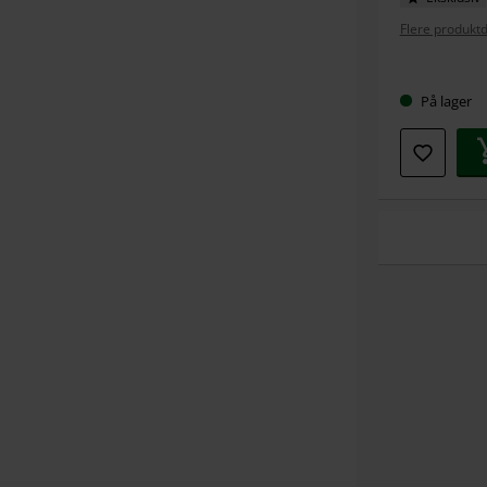
Flere produktd
Velg
På lager
størrel