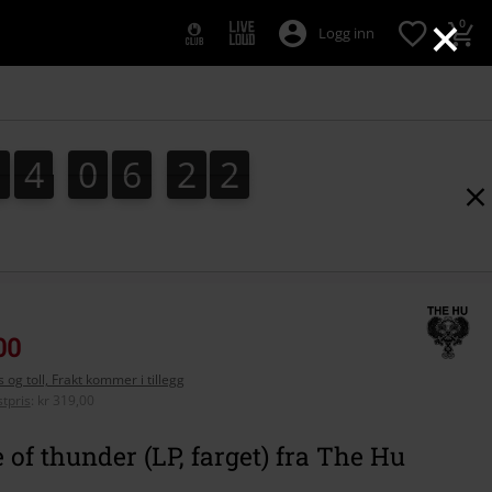
×
0
Logg inn
0
4
0
6
2
1
0
4
0
6
2
0
0
2
1
00
 og toll, Frakt kommer i tillegg
tpris
:
kr 319,00
of thunder (LP, farget) fra The Hu