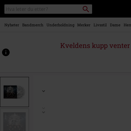
Skipp til
Søk
Søk
hovedinnhold
i
katalogen
Nyheter
Bandmerch
Underholdning
Merker
Livsstil
Dame
Her
Kveldens kupp venter 
https://www.emp-
shop.no/p/rumble-
of-
thunder/538511St.html