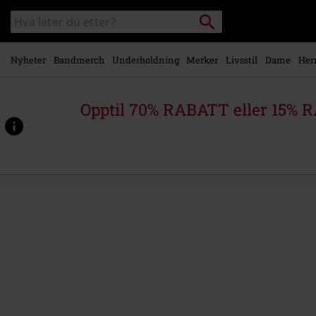
Skipp til
Søk
Søk
hovedinnhold
i
katalogen
Nyheter
Bandmerch
Underholdning
Merker
Livsstil
Dame
Her
Opptil 70% RABATT eller 15% R
https://www.emp-
shop.no/p/see-
what%27s-
on-
the-
inside/514457St.html