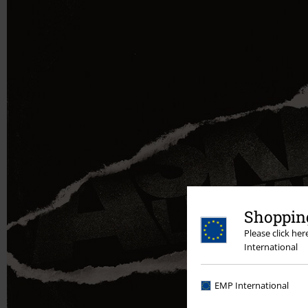
Shopping
Please click he
International
EMP International