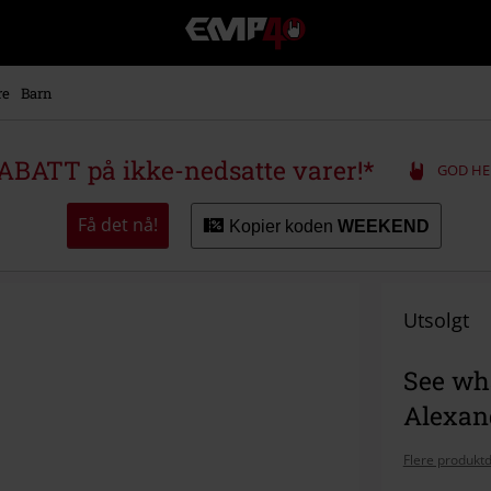
EMP
-
Musikk,
film,
re
Barn
TV
og
gaming
ABATT på ikke-nedsatte varer!*
GOD HE
merch
-
Alternativ
Få det nå!
Kopier koden
WEEKEND
mote
Utsolgt
See wha
Alexan
Flere produktd