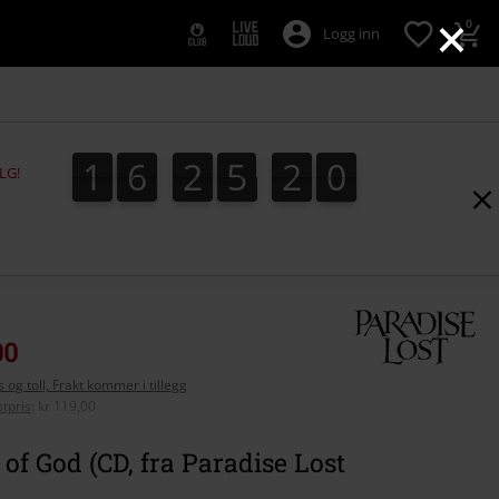
×
0
Logg inn
1
6
2
5
1
9
1
6
2
5
1
8
9
8
2
0
LG!
00
 og toll, Frakt kommer i tillegg
tpris
:
kr 119,00
of God (CD, fra Paradise Lost