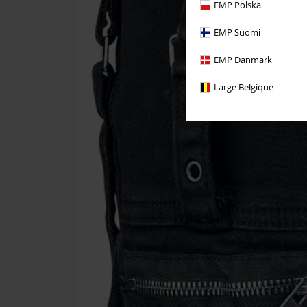
EMP Polska
EMP Suomi
EMP Danmark
Large Belgique