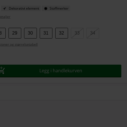
Dekorativt element
Stoffmerker
etaljer
8
29
30
31
32
33
34
se
joner og størrelsetabell
Legg i handlekurven