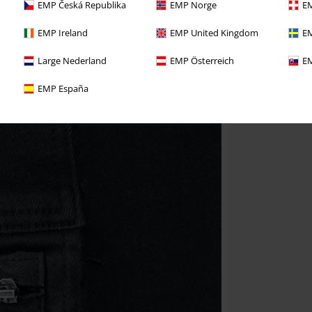
EMP Česká Republika
EMP Norge
EM
EMP Ireland
EMP United Kingdom
EM
Large Nederland
EMP Österreich
EM
EMP España