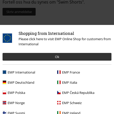
Fortell oss hva du synes om "Swim Shorts".
Skriv anmeldelse
Shopping from International
Please click here to visit EMP Online Shop for customers from
International
Ok
EMP International
EMP France
Flere kategorier. Flere valgmuligheter.
EMP Deutschland
EMP Italia
Tema
Basisplagg
Klær
Badetøy
EMP Polska
EMP Česká Republika
Tema
Basisplagg
Basisplagg menn
EMP Norge
EMP Schweiz
Herre
Klær
Badetøy
Badeshortser
EMP Suomi
EMP Ireland