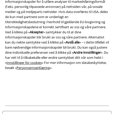
informasjonskapsler for å utføre analyser til markedsføringsformål
(f.eks. personlig tilpassede annonser) på nettsiden vår, på sosiale
Konfidensialitetserklæring
medier og på tredjeparts nettsider. Hvis data overføres til USA, deles
de kun med partnere som er underlagt en
Avfallshåndtering og miljøbeskyttelse
tilstrekkelighetsbeslutning i henhold til gjeldende EU-lovgivning og
informasjonskapslene er korrekt sertifisert av oss og våre partnere.
Samsvarserklæring
Ved å klikke på «
Aksepter
» samtykker du til at dine
informasjonskapsler blir brukt av oss og våre partnere. Alternativt
kan du nekte samtykke ved å klikke på «
Avslå alle
» – i dette tilfellet vil
Innstillinger for cookies
bare nødvendige informasjonskapsler bli brukt. Du kan også justere
dine individuelle preferanser ved å klikke på «
Andre innstillinger
». Du
Angre bestilling
har rett til å tilbakekalle eller endre samtykket ditt når som helst i
«
Innstillinger for cookies
» For mer informasjon om databeskyttelse,
Alle priser inkluderer moms og skatt.
Frakt er ikke inkludert
.
besøk «
Personvernserklæring
».
© 1986-2026 E.M.P. Merchandising HGmbH
EMP Online Shops
EMP International