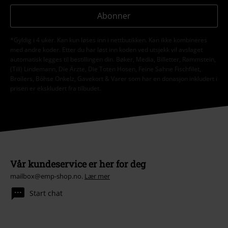
Abonner
*Gyldig i 4 uker. Kan kun løses inn i nettbutikken. Kan ikke kombineres
med andre koder. Etter du har løst inn koden ved utsjekk vil avslaget
automatisk legges til bestillingen din. Bøker, Media, Billetter, Rammstein,
(Till) Lindemann, Die Ärzte, Die Toten Hosen, Feine Sahne Fischfilet,
Broilers, Böhse Onkelz, Gavekort & Varer som har en donasjon inkludert i
prisen er ekskludert fra tilbudet.
Vår kundeservice er her for deg
mailbox@emp-shop.no.
Lær mer
Start chat