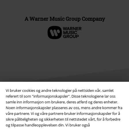
A Warner Music Group Company
Vi bruker cookies og andre teknologier på nettsiden vår, samlet
referert til som "informasjonskapsler". Disse teknologiene lar oss
Juridisk informasjon/Vilkår
samle inn informasjon om brukere, deres atferd og deres enheter.
Noen informasjonskapsler plasseres av oss, mens andre kommer fra
Vilkår
våre partnere. Vi og våre partnere bruker informasjonskapsler for å
sikre påliteligheten og sikkerheten til nettstedet vårt, for å forbedre
og tilpasse handleopplevelsen din. Vi bruker også
Impressum