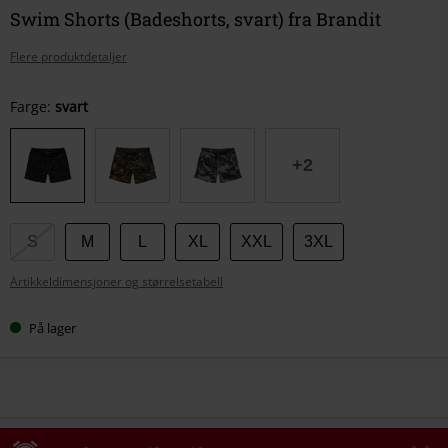
Swim Shorts (Badeshorts, svart) fra Brandit
Flere produktdetaljer
Velg
Farge:
svart
størrelse
+2
S
M
L
XL
XXL
3XL
Artikkeldimensjoner og størrelsetabell
På lager