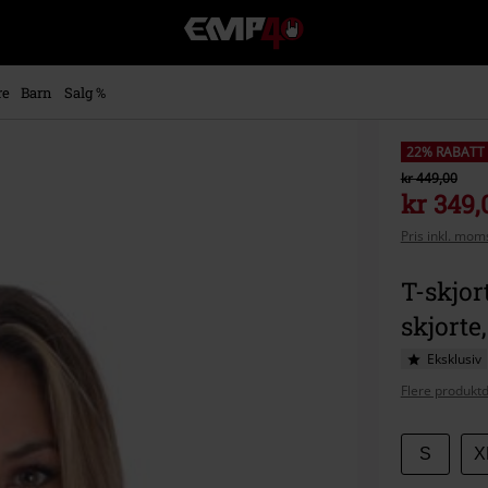
EMP
-
Musikk,
film,
re
Barn
Salg %
TV
og
gaming
22% RABATT
merch
kr 449,00
-
kr 349,
Alternativ
Pris inkl. moms
mote
T-skjor
skjorte,
Eksklusiv
Flere produktd
Velg
S
X
størrel