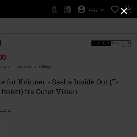
×
0
Logg inn
00
 og toll, Frakt kommer i tillegg
te for Kvinner - Sasha Inside Out (T-
 fiolett) fra Outer Vision
etaljer
L
se