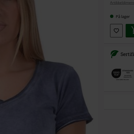
Artikkeldimens
På lager
Sertif