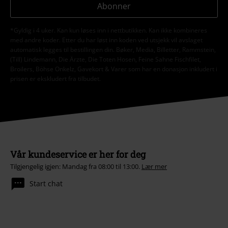
Abonner
*Gyldig i 4 uker. Kan kun løses inn i nettbutikken. Kan ikke kombineres
med andre koder. Etter du har løst inn koden ved utsjekk vil avslaget
automatisk legges til bestillingen din. Bøker, Media, Billetter, Rammstein,
(Till) Lindemann, Die Ärzte, Die Toten Hosen, Feine Sahne Fischfilet,
Broilers, Böhse Onkelz, Gavekort & Varer som har en donasjon inkludert i
prisen er ekskludert fra tilbudet.
Vår kundeservice er her for deg
Tilgjengelig igjen: Mandag fra 08:00 til 13:00.
Lær mer
Start chat