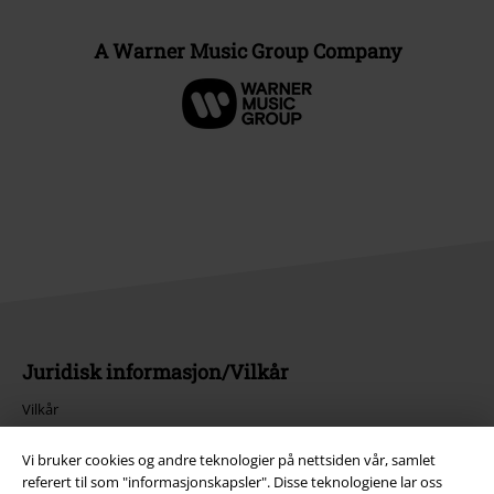
A Warner Music Group Company
Juridisk informasjon/Vilkår
Vilkår
Impressum
Vi bruker cookies og andre teknologier på nettsiden vår, samlet
referert til som "informasjonskapsler". Disse teknologiene lar oss