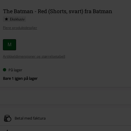
The Batman - Red (Shorts, svart) fra Batman
Eksklusiv
Flere produktdetaljer
Velg
M
størrelse
Artikkeldimensjoner og størrelsetabell
På lager
Bare 1 igjen på lager
Betal med faktura