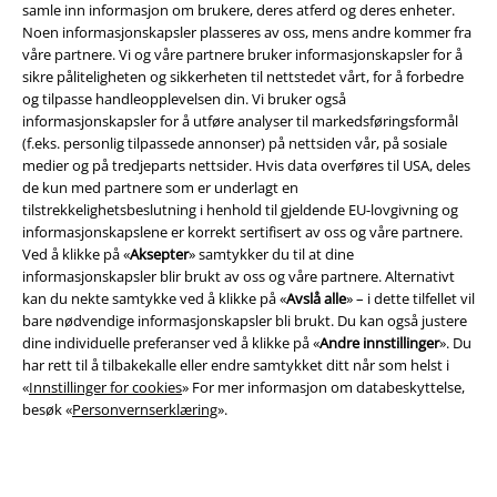
samle inn informasjon om brukere, deres atferd og deres enheter.
Konfidensialitetserklæring
Noen informasjonskapsler plasseres av oss, mens andre kommer fra
våre partnere. Vi og våre partnere bruker informasjonskapsler for å
Avfallshåndtering og miljøbeskyttelse
sikre påliteligheten og sikkerheten til nettstedet vårt, for å forbedre
og tilpasse handleopplevelsen din. Vi bruker også
Samsvarserklæring
informasjonskapsler for å utføre analyser til markedsføringsformål
(f.eks. personlig tilpassede annonser) på nettsiden vår, på sosiale
Innstillinger for cookies
medier og på tredjeparts nettsider. Hvis data overføres til USA, deles
de kun med partnere som er underlagt en
tilstrekkelighetsbeslutning i henhold til gjeldende EU-lovgivning og
Angre bestilling
informasjonskapslene er korrekt sertifisert av oss og våre partnere.
Ved å klikke på «
Aksepter
» samtykker du til at dine
Alle priser inkluderer moms og skatt.
Frakt er ikke inkludert
.
informasjonskapsler blir brukt av oss og våre partnere. Alternativt
© 1986-2026 E.M.P. Merchandising HGmbH
kan du nekte samtykke ved å klikke på «
Avslå alle
» – i dette tilfellet vil
bare nødvendige informasjonskapsler bli brukt. Du kan også justere
dine individuelle preferanser ved å klikke på «
Andre innstillinger
». Du
har rett til å tilbakekalle eller endre samtykket ditt når som helst i
«
Innstillinger for cookies
» For mer informasjon om databeskyttelse,
besøk «
Personvernserklæring
».
EMP Online Shops
EMP International