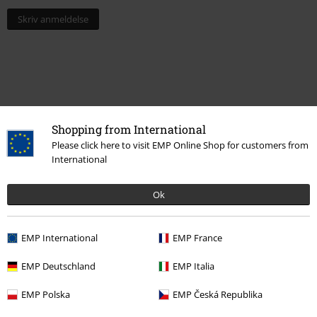
Skriv anmeldelse
Shopping from International
Please click here to visit EMP Online Shop for customers from
International
Ok
Flere kategorier. Flere valgmuligheter.
Klær & tilbehør
Bukser
Shorts
EMP International
EMP France
Tema
Sorte klær
Svarte bukser
Svarte cargobukser
EMP Deutschland
EMP Italia
Filmer og TV
Filmer og TV
Batman
The Batman
EMP Polska
EMP Česká Republika