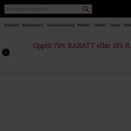
Skipp til
Søk
Søk
hovedinnhold
i
katalogen
Nyheter
Bandmerch
Underholdning
Merker
Livsstil
Dame
Her
Opptil 70% RABATT eller 15% R
https://www.emp-
shop.no/p/the-
catalyst/560878St.html