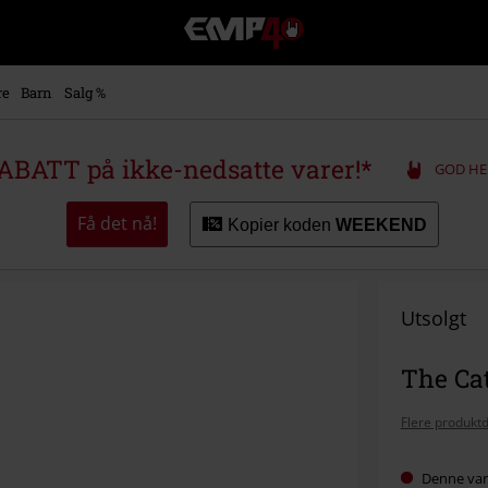
EMP
-
Musikk,
film,
re
Barn
Salg %
TV
og
gaming
ABATT på ikke-nedsatte varer!*
GOD HE
merch
-
Alternativ
Få det nå!
Kopier koden
WEEKEND
mote
Utsolgt
The Cat
Flere produktd
Denne vare