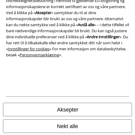
tilstrekkelighetsbeslutning i henhold til gjeldende EU-lovgivning og
Vilkår
informasjonskapslene er korrekt sertifisert av oss og våre partnere.
Ved å klikke på «
Aksepter
» samtykker du til at dine
Impressum
informasjonskapsler blir brukt av oss og våre partnere. Alternativt
kan du nekte samtykke ved å klikke på «
Avslå alle
» – i dette tilfellet vil
bare nødvendige informasjonskapsler bli brukt. Du kan også justere
Konfidensialitetserklæring
dine individuelle preferanser ved å klikke på «
Andre innstillinger
». Du
har rett til å tilbakekalle eller endre samtykket ditt når som helst i
Avfallshåndtering og miljøbeskyttelse
«
Innstillinger for cookies
» For mer informasjon om databeskyttelse,
besøk «
Personvernserklæring
».
Samsvarserklæring
Innstillinger for cookies
Angre bestilling
Alle priser inkluderer moms og skatt.
Frakt er ikke inkludert
.
© 1986-2026 E.M.P. Merchandising HGmbH
Aksepter
Nekt alle