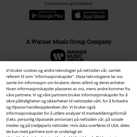
funksjonene og fordelene!
A Warner Music Group Company
Vi bruker cookies og andre teknologier på nettsiden vår, samlet
referert til som "informasjonskapsler". Disse teknologiene lar oss
samle inn informasjon om brukere, deres atferd og deres enheter.
Noen informasjonskapsler plasseres av oss, mens andre kommer fra
våre partnere. Vi og våre partnere bruker informasjonskapsler for å
sikre påliteligheten og sikkerheten til nettstedet vårt, for å forbedre
og tilpasse handleopplevelsen din. Vi bruker også
informasjonskapsler for å utføre analyser til markedsføringsformål
(f.eks. personlig tilpassede annonser) på nettsiden vår, på sosiale
medier og på tredjeparts nettsider. Hvis data overføres til USA, deles
Juridisk informasjon/Vilkår
de kun med partnere som er underlagt en