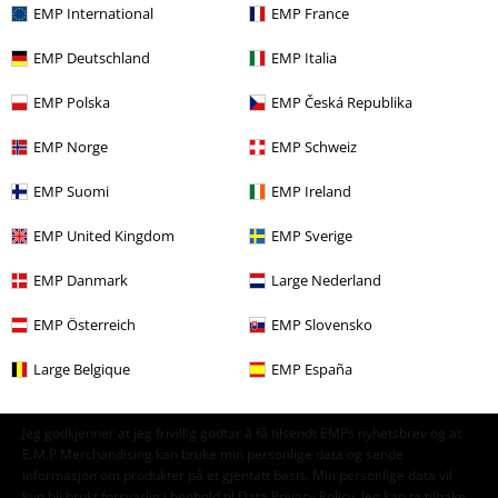
EMP International
EMP France
Flere kategorier. Flere valgmuligheter.
Salg %
Media
Vinyl
EMP Deutschland
EMP Italia
Bandmerch
Media
LPer
EMP Polska
EMP Česká Republika
Bandmerch
Sjanger
Heavy metal
EMP Norge
EMP Schweiz
EMP Suomi
EMP Ireland
15%
EMP United Kingdom
EMP Sverige
Nyhetsbrev
rabatt
EMP Danmark
Large Nederland
Få en rabattkode på 15% når du blir abonnent!
Mer
EMP Österreich
EMP Slovensko
Large Belgique
EMP España
Jeg godkjenner at jeg frivillig godtar å få tilsendt EMPs nyhetsbrev og at
E.M.P Merchandising kan bruke min personlige data og sende
informasjon om produkter på et gjentatt basis. Min personlige data vil
kun bli brukt forsvarlig i henhold til
Data Privacy Policy
. Jeg kan ta tilbake