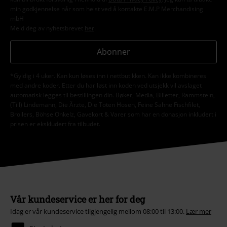
min godkjennelse når som helst ved å kontakte E.M.P Merchandising
mbH
Meld deg av nyhetsbrevet
her
.
Abonner
*Gyldig i 4 uker. Kan kun løses inn i nettbutikken. Kan ikke kombineres
med andre koder. Etter du har løst inn koden ved utsjekk vil avslaget
automatisk legges til bestillingen din. Bøker, Media, Billetter, Rammstein,
(Till) Lindemann, Die Ärzte, Die Toten Hosen, Feine Sahne Fischfilet,
Broilers, Böhse Onkelz, Gavekort & Varer som har en donasjon inkludert i
prisen er ekskludert fra tilbudet.
Vår kundeservice er her for deg
Idag er vår kundeservice tilgjengelig mellom 08:00 til 13:00.
Lær mer