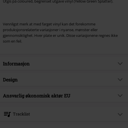
Utgis på coloured, begrenset utgave vinyl (Yellow Green Splatter).
Vennligst merk at med farget vinyl kan det forekomme
produksjonsrelaterte variasjoner i nyanse, mønster eller
gjennomsiktighet. Hver plate er unik. Disse variasjonene regnes ikke
som en feil.
Informasjon
Artikkelnummer
605098
Design
Tittel
The Curse Of Neck Cemetery
Produkttype
LP
Musikksjanger
Ansvarlig økonomisk aktør EU
Heavy Metal
Media - Format 1-3
LP
Produkt kategori
Bands
OPEN - Orchard Physical European Network GmbH
Boulevard der EU 8
Band
Neck Cemetery
Tracklist
30539 Hannover
Dato for offentliggjørelsen
06/11/2026
Germany
LP 1