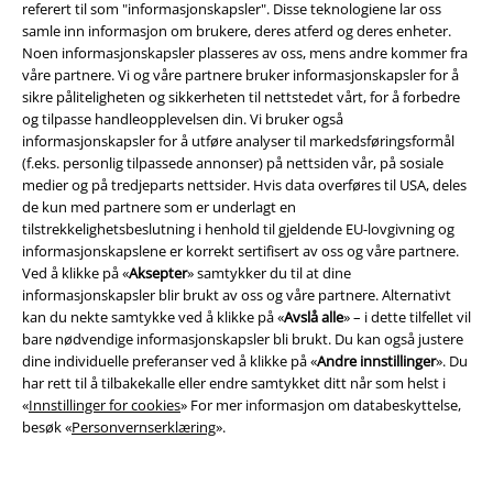
referert til som "informasjonskapsler". Disse teknologiene lar oss
samle inn informasjon om brukere, deres atferd og deres enheter.
Noen informasjonskapsler plasseres av oss, mens andre kommer fra
våre partnere. Vi og våre partnere bruker informasjonskapsler for å
sikre påliteligheten og sikkerheten til nettstedet vårt, for å forbedre
og tilpasse handleopplevelsen din. Vi bruker også
informasjonskapsler for å utføre analyser til markedsføringsformål
(f.eks. personlig tilpassede annonser) på nettsiden vår, på sosiale
Juridisk informasjon/Vilkår
medier og på tredjeparts nettsider. Hvis data overføres til USA, deles
de kun med partnere som er underlagt en
Vilkår
tilstrekkelighetsbeslutning i henhold til gjeldende EU-lovgivning og
informasjonskapslene er korrekt sertifisert av oss og våre partnere.
Impressum
Ved å klikke på «
Aksepter
» samtykker du til at dine
informasjonskapsler blir brukt av oss og våre partnere. Alternativt
Konfidensialitetserklæring
kan du nekte samtykke ved å klikke på «
Avslå alle
» – i dette tilfellet vil
bare nødvendige informasjonskapsler bli brukt. Du kan også justere
dine individuelle preferanser ved å klikke på «
Andre innstillinger
». Du
Avfallshåndtering og miljøbeskyttelse
har rett til å tilbakekalle eller endre samtykket ditt når som helst i
«
Innstillinger for cookies
» For mer informasjon om databeskyttelse,
Samsvarserklæring
besøk «
Personvernserklæring
».
Innstillinger for cookies