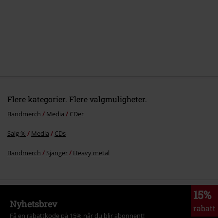
6.
Abusement Park
7.
Wrong Side Of Love
8.
Boring Day In Hell
9.
In Blood We Trust
10.
Better Than Me
11.
The Devil's Asylum&#x0D;
Flere kategorier. Flere valgmuligheter.
Bandmerch
Media
CDer
Salg %
Media
CDs
Bandmerch
Sjanger
Heavy metal
15%
Nyhetsbrev
rabatt
Få en rabattkode på 15% når du blir abonnent!