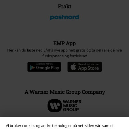
Frakt
EMP App
Her kan du laste ned EMPs nye app helt gratis og ta del i alle de nye
funksjonene og fordelene!
A Warner Music Group Company
Vi bruker cookies og andre teknologier på nettsiden vår, samlet