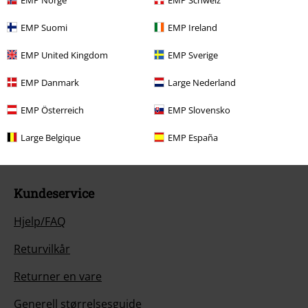
EMP Suomi
EMP Ireland
EMP United Kingdom
EMP Sverige
EMP Danmark
Large Nederland
Vår kundeservice er her for deg
Tilgjengelig igjen: Mandag fra 08:00 til 13:00.
Lær mer
EMP Österreich
EMP Slovensko
Start chat
Large Belgique
EMP España
Kundeservice
Hjelp/FAQ
Returvilkår
Returner en vare
Generell størrelsesguide