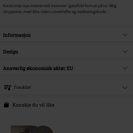
Katatonias nye mesterverk kommer i gatefold-format på to 180g
vinylplater, med åtte siders coverhefte og nedlastingskode.
Informasjon
Artikkelnummer
330508
Design
Tittel
The fall of hearts
Produkttype
LP
Musikksjanger
Ansvarlig økonomisk aktør EU
Gothic Metal
Media - Format 1-3
2-LP
Produkt kategori
Bands
Edel Music & Entertainment GmbH
Neumühlen 17
Band
Katatonia
Tracklist
22763 Hamburg
Dato for offentliggjørelsen
07/03/2016
Germany
LP 1
info@edel.com
Kanskje du vil like
Kjønn
Unisex
1.
Takeover [07:09]
2.
Serein [04:46]
3.
Old Heart Falls [04:22]