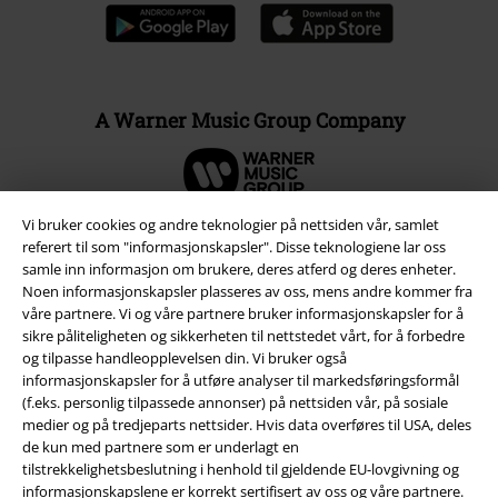
A Warner Music Group Company
Vi bruker cookies og andre teknologier på nettsiden vår, samlet
referert til som "informasjonskapsler". Disse teknologiene lar oss
samle inn informasjon om brukere, deres atferd og deres enheter.
Noen informasjonskapsler plasseres av oss, mens andre kommer fra
våre partnere. Vi og våre partnere bruker informasjonskapsler for å
sikre påliteligheten og sikkerheten til nettstedet vårt, for å forbedre
og tilpasse handleopplevelsen din. Vi bruker også
informasjonskapsler for å utføre analyser til markedsføringsformål
(f.eks. personlig tilpassede annonser) på nettsiden vår, på sosiale
medier og på tredjeparts nettsider. Hvis data overføres til USA, deles
Juridisk informasjon/Vilkår
de kun med partnere som er underlagt en
tilstrekkelighetsbeslutning i henhold til gjeldende EU-lovgivning og
Vilkår
informasjonskapslene er korrekt sertifisert av oss og våre partnere.