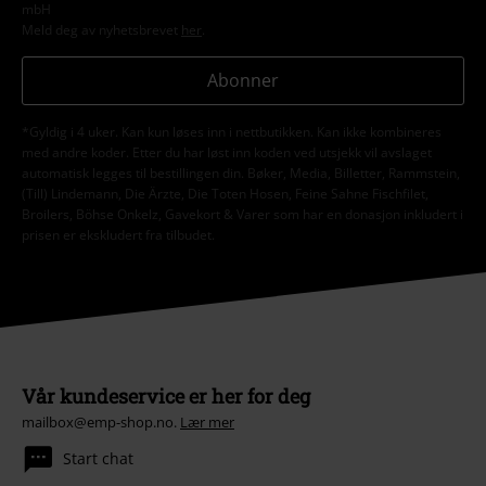
mbH
Meld deg av nyhetsbrevet
her
.
Abonner
*Gyldig i 4 uker. Kan kun løses inn i nettbutikken. Kan ikke kombineres
med andre koder. Etter du har løst inn koden ved utsjekk vil avslaget
automatisk legges til bestillingen din. Bøker, Media, Billetter, Rammstein,
(Till) Lindemann, Die Ärzte, Die Toten Hosen, Feine Sahne Fischfilet,
Broilers, Böhse Onkelz, Gavekort & Varer som har en donasjon inkludert i
prisen er ekskludert fra tilbudet.
Vår kundeservice er her for deg
mailbox@emp-shop.no.
Lær mer
Start chat