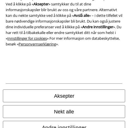
Ved å klikke på «
Aksepter
» samtykker du til at dine
Impressum
informasjonskapsler blir brukt av oss og våre partnere. Alternativt
kan du nekte samtykke ved å klikke på «
Avslå alle
» – i dette tilfellet vil
bare nødvendige informasjonskapsler bli brukt. Du kan også justere
Konfidensialitetserklæring
dine individuelle preferanser ved å klikke på «
Andre innstillinger
». Du
har rett til å tilbakekalle eller endre samtykket ditt når som helst i
Avfallshåndtering og miljøbeskyttelse
«
Innstillinger for cookies
» For mer informasjon om databeskyttelse,
besøk «
Personvernserklæring
».
Samsvarserklæring
Innstillinger for cookies
Angre bestilling
Alle priser inkluderer moms og skatt.
Frakt er ikke inkludert
.
© 1986-2026 E.M.P. Merchandising HGmbH
Aksepter
Nekt alle
EMP Online Shops
Andre innstillinger