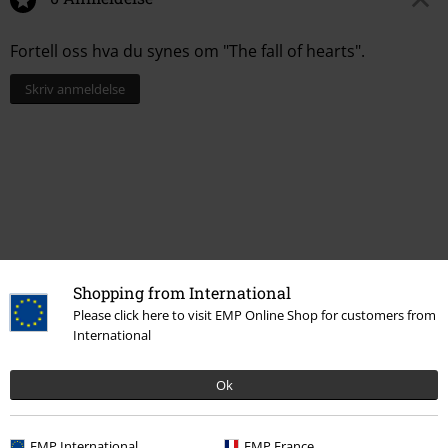
Fortell oss hva du synes om "The fall of hearts".
Skriv anmeldelse
Shopping from International
Please click here to visit EMP Online Shop for customers from
International
Flere kategorier. Flere valgmuligheter.
Ok
Bandmerch
Top Bands
Katatonia
Tema
Gotisk
Media
LPer
EMP International
EMP France