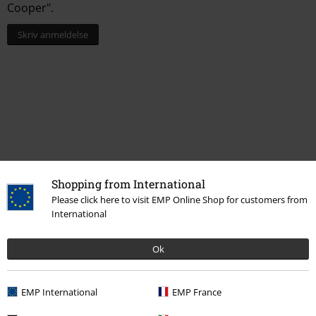
Cooper".
Skriv anmeldelse
Shopping from International
Please click here to visit EMP Online Shop for customers from
Flere kategorier. Flere valgmuligheter.
International
Bandmerch
Media
LPer
Ok
Bandmerch
Sjanger
Rock
Bandmerch
Sjanger
Hardrock
EMP International
EMP France
Salg %
Media
Vinyl