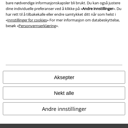
Konfidensialitetserklæring
bare nødvendige informasjonskapsler bli brukt. Du kan også justere
dine individuelle preferanser ved å klikke på «
Andre innstillinger
». Du
har rett til å tilbakekalle eller endre samtykket ditt når som helst i
Avfallshåndtering og miljøbeskyttelse
«
Innstillinger for cookies
» For mer informasjon om databeskyttelse,
besøk «
Personvernserklæring
».
Samsvarserklæring
Innstillinger for cookies
Angre bestilling
Alle priser inkluderer moms og skatt.
Frakt er ikke inkludert
.
© 1986-2026 E.M.P. Merchandising HGmbH
Aksepter
Nekt alle
EMP Online Shops
Andre innstillinger
EMP International