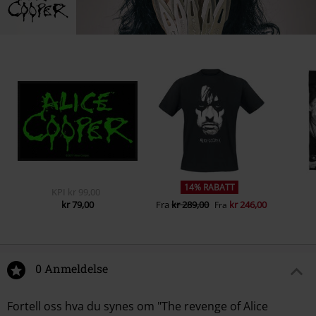
14% RABATT
KPI
kr 99,00
kr 79,00
Fra
kr 289,00
kr 246,00
Fra
0 Anmeldelse
Fortell oss hva du synes om "The revenge of Alice