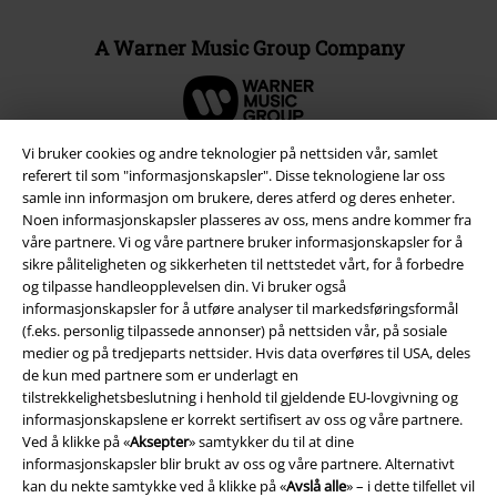
A Warner Music Group Company
Vi bruker cookies og andre teknologier på nettsiden vår, samlet
referert til som "informasjonskapsler". Disse teknologiene lar oss
samle inn informasjon om brukere, deres atferd og deres enheter.
Noen informasjonskapsler plasseres av oss, mens andre kommer fra
våre partnere. Vi og våre partnere bruker informasjonskapsler for å
sikre påliteligheten og sikkerheten til nettstedet vårt, for å forbedre
og tilpasse handleopplevelsen din. Vi bruker også
informasjonskapsler for å utføre analyser til markedsføringsformål
(f.eks. personlig tilpassede annonser) på nettsiden vår, på sosiale
medier og på tredjeparts nettsider. Hvis data overføres til USA, deles
Juridisk informasjon/Vilkår
de kun med partnere som er underlagt en
tilstrekkelighetsbeslutning i henhold til gjeldende EU-lovgivning og
Vilkår
informasjonskapslene er korrekt sertifisert av oss og våre partnere.
Ved å klikke på «
Aksepter
» samtykker du til at dine
Impressum
informasjonskapsler blir brukt av oss og våre partnere. Alternativt
kan du nekte samtykke ved å klikke på «
Avslå alle
» – i dette tilfellet vil