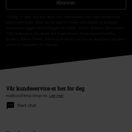
Abonner
*Gyldig i 4 uker. Kan kun løses inn i nettbutikken. Kan ikke kombineres
med andre koder. Etter du har løst inn koden ved utsjekk vil avslaget
automatisk legges til bestillingen din. Bøker, Media, Billetter, Rammstein,
(Till) Lindemann, Die Ärzte, Die Toten Hosen, Feine Sahne Fischfilet,
Broilers, Böhse Onkelz, Gavekort & Varer som har en donasjon inkludert i
prisen er ekskludert fra tilbudet.
Vår kundeservice er her for deg
mailbox@emp-shop.no.
Lær mer
Start chat