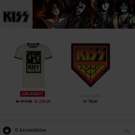
Zuidplein 36
1077 XV Amsterdam
Netherlands
www.funko.com
24% RABATT
KPI
kr 99,00
kr 317,00
kr 239,00
kr 79,00
0 Anmeldelse