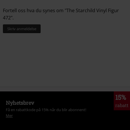
Fortell oss hva du synes om "The Starchild Vinyl Figur
472".
Skriv anmeldelse
15%
Nyhetsbrev
rabatt
Få en rabattkode på 15% når du blir abonnent!
Mer