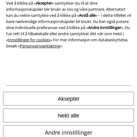
Ved å klikke på «
Aksepter
» samtykker du til at dine
© 1986-2026 E.M.P. Merchandising HGmbH
informasjonskapsler blir brukt av oss og våre partnere. Alternativt
kan du nekte samtykke ved å klikke på «
Avslå alle
» – i dette tilfellet vil
bare nødvendige informasjonskapsler bli brukt. Du kan også justere
dine individuelle preferanser ved å klikke på «
Andre innstillinger
». Du
har rett til å tilbakekalle eller endre samtykket ditt når som helst i
EMP Online Shops
«
Innstillinger for cookies
» For mer informasjon om databeskyttelse,
besøk «
Personvernserklæring
».
EMP International
EMP France
EMP Deutschland
EMP Italia
EMP Polska
Aksepter
EMP Česká Republika
Nekt alle
EMP Norge
EMP Schweiz
Andre innstillinger