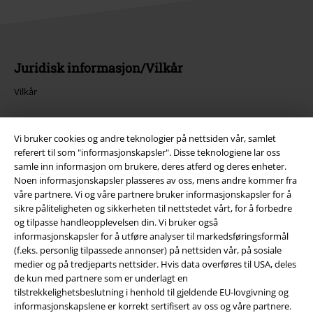
Juridisk informasjon/Vilkår
Vilkår
Impressum
Vi bruker cookies og andre teknologier på nettsiden vår, samlet
referert til som "informasjonskapsler". Disse teknologiene lar oss
Konfidensialitetserklæring
samle inn informasjon om brukere, deres atferd og deres enheter.
Noen informasjonskapsler plasseres av oss, mens andre kommer fra
Avfallshåndtering og miljøbeskyttelse
våre partnere. Vi og våre partnere bruker informasjonskapsler for å
sikre påliteligheten og sikkerheten til nettstedet vårt, for å forbedre
Samsvarserklæring
og tilpasse handleopplevelsen din. Vi bruker også
informasjonskapsler for å utføre analyser til markedsføringsformål
Innstillinger for cookies
(f.eks. personlig tilpassede annonser) på nettsiden vår, på sosiale
medier og på tredjeparts nettsider. Hvis data overføres til USA, deles
de kun med partnere som er underlagt en
Angre bestilling
tilstrekkelighetsbeslutning i henhold til gjeldende EU-lovgivning og
informasjonskapslene er korrekt sertifisert av oss og våre partnere.
Alle priser inkluderer moms og skatt.
Frakt er ikke inkludert
.