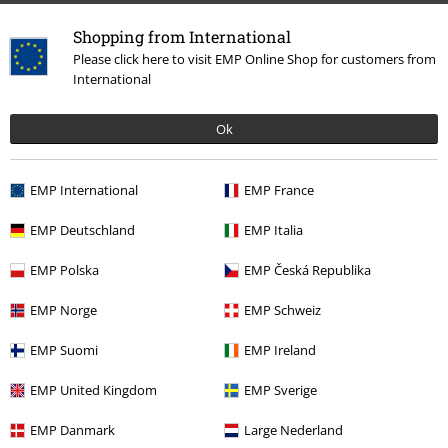
Shopping from International
Please click here to visit EMP Online Shop for customers from
International
15%
Nyhetsbrev
Ok
rabatt
Få en rabattkode på 15% når du blir abonnent!
Mer
EMP International
EMP France
EMP Deutschland
EMP Italia
EMP Polska
EMP Česká Republika
Jeg godkjenner at jeg frivillig godtar å få tilsendt EMPs nyhetsbrev og at
E.M.P Merchandising kan bruke min personlige data og sende
EMP Norge
EMP Schweiz
informasjon om produkter på et gjentatt basis. Min personlige data vil
kun bli brukt forsvarlig i henhold til
Data Privacy Policy
. Jeg kan ta tilbake
EMP Suomi
EMP Ireland
min godkjennelse når som helst ved å kontakte E.M.P Merchandising
mbH
EMP United Kingdom
EMP Sverige
Meld deg av nyhetsbrevet
her
.
EMP Danmark
Large Nederland
Abonner