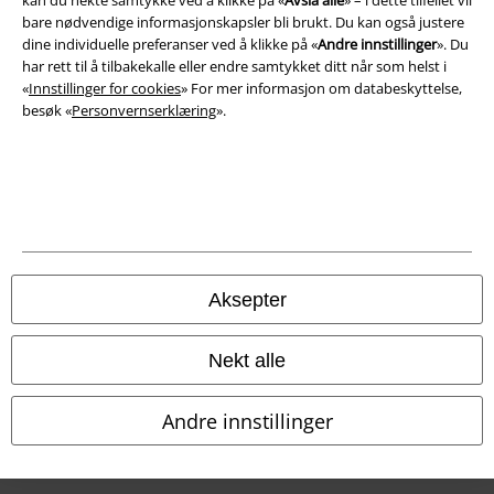
kan du nekte samtykke ved å klikke på «
Avslå alle
» – i dette tilfellet vil
Konfidensialitetserklæring
bare nødvendige informasjonskapsler bli brukt. Du kan også justere
dine individuelle preferanser ved å klikke på «
Andre innstillinger
». Du
Avfallshåndtering og miljøbeskyttelse
har rett til å tilbakekalle eller endre samtykket ditt når som helst i
«
Innstillinger for cookies
» For mer informasjon om databeskyttelse,
besøk «
Personvernserklæring
».
Samsvarserklæring
Innstillinger for cookies
Angre bestilling
Alle priser inkluderer moms og skatt.
Frakt er ikke inkludert
.
© 1986-2026 E.M.P. Merchandising HGmbH
Aksepter
Nekt alle
EMP Online Shops
Andre innstillinger
EMP International