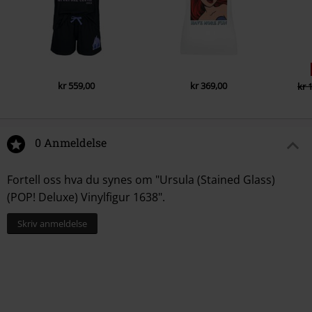
kr 559,00
kr 369,00
kr 
0 Anmeldelse
Fortell oss hva du synes om "Ursula (Stained Glass)
(POP! Deluxe) Vinylfigur 1638".
Skriv anmeldelse