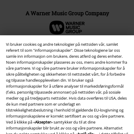
A Warner Music Group Company
Vi bruker cookies og andre teknologier på nettsiden vår, samlet
referert til som "informasjonskapsler". Disse teknologiene lar oss
samle inn informasjon om brukere, deres atferd og deres enheter.
Noen informasjonskapsler plasseres av oss, mens andre kommer fra
våre partnere. Vi og våre partnere bruker informasjonskapsler for å
sikre påliteligheten og sikkerheten til nettstedet vårt, for å forbedre
og tilpasse handleopplevelsen din. Vi bruker også
informasjonskapsler for å utføre analyser til markedsføringsformål
(f.eks. personlig tilpassede annonser) på nettsiden vår, på sosiale
medier og på tredjeparts nettsider. Hvis data overføres til USA, deles
Juridisk informasjon/Vilkår
de kun med partnere som er underlagt en
tilstrekkelighetsbeslutning i henhold til gjeldende EU-lovgivning og
Vilkår
informasjonskapslene er korrekt sertifisert av oss og våre partnere.
Ved å klikke på «
Aksepter
» samtykker du til at dine
Impressum
informasjonskapsler blir brukt av oss og våre partnere. Alternativt