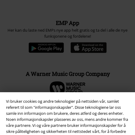
EMP App
Her kan du laste ned EMPs nye app helt gratis og ta del i alle de nye
funksjonene og fordelene!
A Warner Music Group Company
Vi bruker cookies og andre teknologier på nettsiden vår, samlet
referert til som "informasjonskapsler". Disse teknologiene lar oss
samle inn informasjon om brukere, deres atferd og deres enheter.
Noen informasjonskapsler plasseres av oss, mens andre kommer fra
våre partnere. Vi og våre partnere bruker informasjonskapsler for å
sikre påliteligheten og sikkerheten til nettstedet vårt, for å forbedre