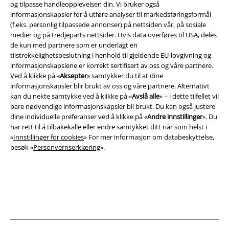
og tilpasse handleopplevelsen din. Vi bruker også
informasjonskapsler for å utføre analyser til markedsføringsformål
(f.eks. personlig tilpassede annonser) på nettsiden vår, på sosiale
medier og på tredjeparts nettsider. Hvis data overføres til USA, deles
Juridisk informasjon/Vilkår
de kun med partnere som er underlagt en
tilstrekkelighetsbeslutning i henhold til gjeldende EU-lovgivning og
Vilkår
informasjonskapslene er korrekt sertifisert av oss og våre partnere.
Ved å klikke på «
Aksepter
» samtykker du til at dine
Impressum
informasjonskapsler blir brukt av oss og våre partnere. Alternativt
kan du nekte samtykke ved å klikke på «
Avslå alle
» – i dette tilfellet vil
bare nødvendige informasjonskapsler bli brukt. Du kan også justere
Konfidensialitetserklæring
dine individuelle preferanser ved å klikke på «
Andre innstillinger
». Du
har rett til å tilbakekalle eller endre samtykket ditt når som helst i
Avfallshåndtering og miljøbeskyttelse
«
Innstillinger for cookies
» For mer informasjon om databeskyttelse,
besøk «
Personvernserklæring
».
Samsvarserklæring
Innstillinger for cookies
Angre bestilling
Alle priser inkluderer moms og skatt.
Frakt er ikke inkludert
.