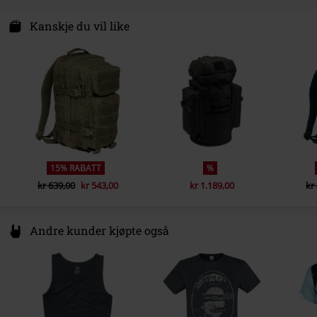
Farge
olivengrønn
Kjønn
Unisex
Brandit Textil GmbH
Spichernstraße 6A
Kanskje du vil like
50672 Köln
Germany
info@brandit-wear.com
15% RABATT
%
kr 639,00
kr 543,00
kr 1.189,00
kr
Andre kunder kjøpte også