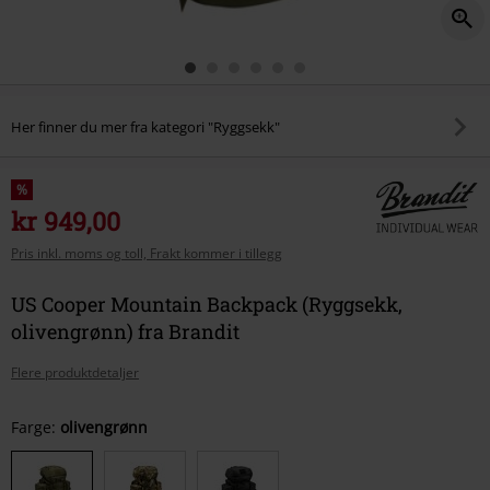
Her finner du mer fra kategori "Ryggsekk"
%
kr 949,00
Pris inkl. moms og toll, Frakt kommer i tillegg
US Cooper Mountain Backpack (Ryggsekk,
olivengrønn) fra Brandit
Flere produktdetaljer
Velg
Farge:
olivengrønn
størrelse