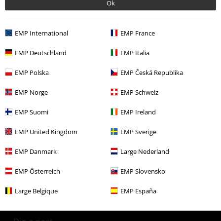
Ok
Flere kategorier. Flere valgmuligheter.
EMP International
EMP France
Nyheter
Tilbehør
Bager
EMP Deutschland
EMP Italia
Tema
Gaveidéer
EMP Polska
EMP Česká Republika
Tema
Basisplagg
Basisplagg menn
EMP Norge
EMP Schweiz
Tema
Basisplagg
Tilbehør
EMP Suomi
EMP Ireland
Tema
Grill & camping
Ryggsekker
EMP United Kingdom
EMP Sverige
EMP Danmark
Large Nederland
15%
Nyhetsbrev
EMP Österreich
EMP Slovensko
rabatt
Få en rabattkode på 15% når du blir abonnent!
Large Belgique
EMP España
Mer