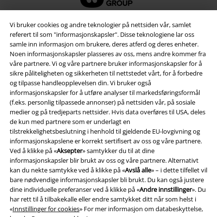
Vi bruker cookies og andre teknologier på nettsiden vår, samlet
referert til som "informasjonskapsler". Disse teknologiene lar oss
samle inn informasjon om brukere, deres atferd og deres enheter.
Noen informasjonskapsler plasseres av oss, mens andre kommer fra
våre partnere. Vi og våre partnere bruker informasjonskapsler for å
sikre påliteligheten og sikkerheten til nettstedet vårt, for å forbedre
og tilpasse handleopplevelsen din. Vi bruker også
informasjonskapsler for å utføre analyser til markedsføringsformål
(f.eks. personlig tilpassede annonser) på nettsiden vår, på sosiale
medier og på tredjeparts nettsider. Hvis data overføres til USA, deles
Juridisk informasjon/Vilkår
de kun med partnere som er underlagt en
Vilkår
tilstrekkelighetsbeslutning i henhold til gjeldende EU-lovgivning og
informasjonskapslene er korrekt sertifisert av oss og våre partnere.
Ved å klikke på «
Aksepter
» samtykker du til at dine
Impressum
informasjonskapsler blir brukt av oss og våre partnere. Alternativt
kan du nekte samtykke ved å klikke på «
Avslå alle
» – i dette tilfellet vil
Konfidensialitetserklæring
bare nødvendige informasjonskapsler bli brukt. Du kan også justere
dine individuelle preferanser ved å klikke på «
Andre innstillinger
». Du
Avfallshåndtering og miljøbeskyttelse
har rett til å tilbakekalle eller endre samtykket ditt når som helst i
«
Innstillinger for cookies
» For mer informasjon om databeskyttelse,