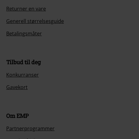
17.
Children Of Bodom (Live)
Returner en vare
18.
Interviews
Generell størrelsesguide
Betalingsmåter
Tilbud til deg
Konkurranser
Gavekort
Om EMP
Partnerprogrammer