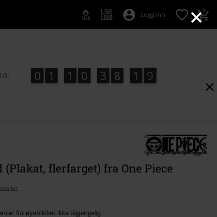
×
0
Logg inn
0
1
1
0
3
8
1
8
7
0
1
1
0
3
8
1
7
2
9
8
LG!
(Plakat, flerfarget) fra One Piece
etaljer
n er for øyeblikket ikke tilgjengelig