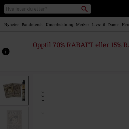
Skipp til
Søk
Søk
hovedinnhold
i
katalogen
Nyheter
Bandmerch
Underholdning
Merker
Livsstil
Dame
Her
Opptil 70% RABATT eller 15% R
https://www.emp-
shop.no/p/wanted/524528St.html