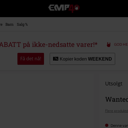
EMP
-
Musikk,
film,
re
Barn
Salg %
TV
og
gaming
ABATT på ikke-nedsatte varer!*
GOD HE
merch
-
Alternativ
Få det nå!
Kopier koden
WEEKEND
mote
Utsolgt
Wanted 
Flere produktd
Denne vare