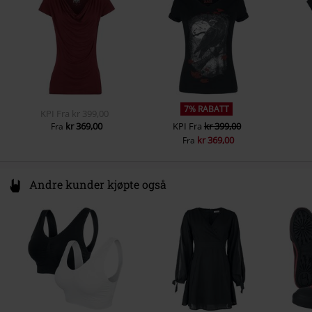
EMP
www.emp.de
Farge
burgunder
Vekt/Grammage - T-skjorter
Basis T-Skjorte (omtrent 160 g/m²)
- Regularweight
7% RABATT
KPI
Fra
kr 399,00
kr 369,00
KPI
Fra
kr 399,00
Fra
kr 369,00
Fra
Andre kunder kjøpte også