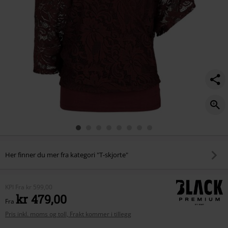
Her finner du mer fra kategori "T-skjorte"
KPI
Fra
kr 599,00
kr 479,00
Fra
Pris inkl. moms og toll, Frakt kommer i tillegg