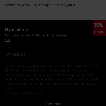
Klesmerker
Klær
T-skjorter og topper
T-skjorter
15%
Nyhetsbrev
rabatt
Få en rabattkode på 15% når du blir abonnent!
Mer
Jeg godkjenner at jeg frivillig godtar å få tilsendt EMPs nyhetsbrev og at
E.M.P Merchandising kan bruke min personlige data og sende
informasjon om produkter på et gjentatt basis. Min personlige data vil
kun bli brukt forsvarlig i henhold til
Data Privacy Policy
. Jeg kan ta tilbake
min godkjennelse når som helst ved å kontakte E.M.P Merchandising
mbH
Meld deg av nyhetsbrevet
her
.
Abonner