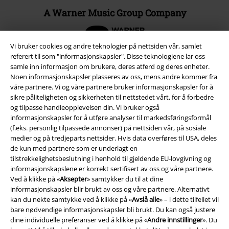
A Warner Music Group Company
Vi bruker cookies og andre teknologier på nettsiden vår, samlet
referert til som "informasjonskapsler". Disse teknologiene lar oss
samle inn informasjon om brukere, deres atferd og deres enheter.
Noen informasjonskapsler plasseres av oss, mens andre kommer fra
våre partnere. Vi og våre partnere bruker informasjonskapsler for å
sikre påliteligheten og sikkerheten til nettstedet vårt, for å forbedre
og tilpasse handleopplevelsen din. Vi bruker også
informasjonskapsler for å utføre analyser til markedsføringsformål
(f.eks. personlig tilpassede annonser) på nettsiden vår, på sosiale
medier og på tredjeparts nettsider. Hvis data overføres til USA, deles
de kun med partnere som er underlagt en
tilstrekkelighetsbeslutning i henhold til gjeldende EU-lovgivning og
Juridisk informasjon/Vilkår
informasjonskapslene er korrekt sertifisert av oss og våre partnere.
Vilkår
Ved å klikke på «
Aksepter
» samtykker du til at dine
informasjonskapsler blir brukt av oss og våre partnere. Alternativt
kan du nekte samtykke ved å klikke på «
Avslå alle
» – i dette tilfellet vil
Impressum
bare nødvendige informasjonskapsler bli brukt. Du kan også justere
dine individuelle preferanser ved å klikke på «
Andre innstillinger
». Du
Konfidensialitetserklæring