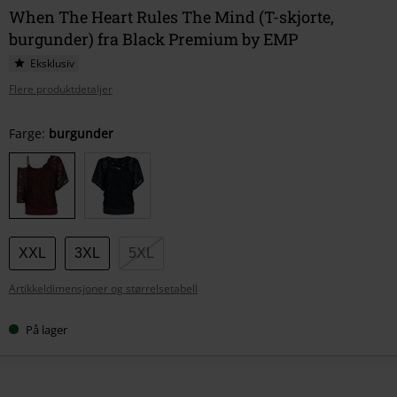
When The Heart Rules The Mind (T-skjorte,
burgunder) fra Black Premium by EMP
Eksklusiv
Flere produktdetaljer
Velg
Farge:
burgunder
størrelse
XXL
3XL
5XL
Artikkeldimensjoner og størrelsetabell
På lager