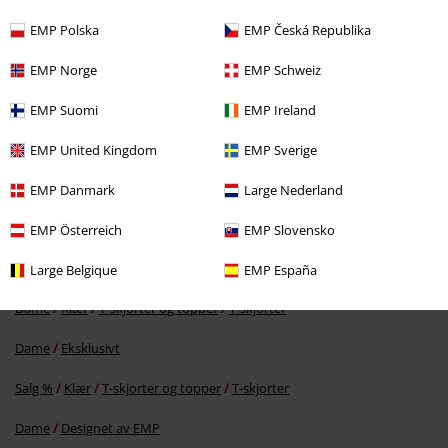
EMP Polska
EMP Česká Republika
EMP Norge
EMP Schweiz
EMP Suomi
EMP Ireland
EMP United Kingdom
EMP Sverige
KPI
Fra
kr 599,00
EMP Danmark
Large Nederland
kr 479,00
Fra
EMP Österreich
EMP Slovensko
Large Belgique
EMP España
Flere kategorier. Flere valgmuligheter.
Dame
Klær
T-skjorter og topper
T-skjorter
Dame
Eksklusivt
Salg %
Klær
T-skjorter og topper
T-skjorter
Dame
Designet av EMP