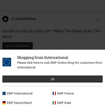
0 Anmeldelse
Fortell oss hva du synes om "When The Heart Rules The
Mind".
Skriv anmeldelse
Shopping from International
Please click here to visit EMP Online Shop for customers from
International
Ok
EMP International
EMP France
Siste besøk
EMP Deutschland
EMP Italia