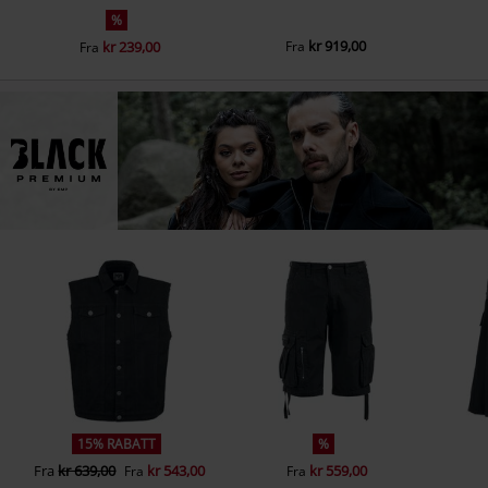
%
kr 919,00
kr 239,00
Fra
Fra
15% RABATT
%
Fra
kr 639,00
kr 543,00
kr 559,00
Fra
Fra