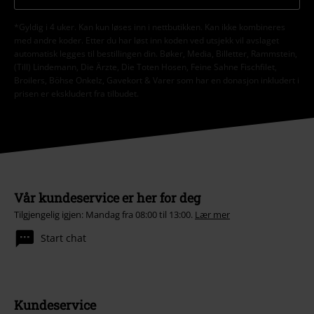
*Gyldig i 4 uker. Kan kun løses inn i nettbutikken. Kan ikke kombineres
med andre koder. Etter du har løst inn koden ved utsjekk vil avslaget
automatisk legges til bestillingen din. Bøker, Media, Billetter, Rammstein,
(Till) Lindemann, Die Ärzte, Die Toten Hosen, Feine Sahne Fischfilet,
Broilers, Böhse Onkelz, Gavekort & Varer som har en donasjon inkludert i
prisen er ekskludert fra tilbudet.
Vår kundeservice er her for deg
Tilgjengelig igjen: Mandag fra 08:00 til 13:00.
Lær mer
Start chat
Kundeservice