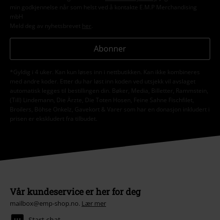
min godkjennelse når som helst ved å kontakte E.M.P Merchandising
mbH
Meld deg av nyhetsbrevet
her
.
Abonner
*Gyldig i 4 uker. Kan kun løses inn i nettbutikken. Kan ikke kombineres
med andre koder. Etter du har løst inn koden ved utsjekk vil avslaget
automatisk legges til bestillingen din. Bøker, Media, Billetter, Rammstein,
(Till) Lindemann, Die Ärzte, Die Toten Hosen, Feine Sahne Fischfilet,
Broilers, Böhse Onkelz, Gavekort & Varer som har en donasjon inkludert i
prisen er ekskludert fra tilbudet.
Vår kundeservice er her for deg
mailbox@emp-shop.no.
Lær mer
Start chat