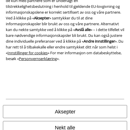
de kun med partnere som er underlagt en
Vilkår
tilstrekkelighetsbeslutning i henhold til gjeldende EU-lovgivning og
informasjonskapslene er korrekt sertifisert av oss og våre partnere.
Impressum
Ved å klikke på «
Aksepter
» samtykker du til at dine
informasjonskapsler blir brukt av oss og våre partnere. Alternativt
Konfidensialitetserklæring
kan du nekte samtykke ved å klikke på «
Avslå alle
» – i dette tilfellet vil
bare nødvendige informasjonskapsler bli brukt. Du kan også justere
dine individuelle preferanser ved å klikke på «
Andre innstillinger
». Du
Avfallshåndtering og miljøbeskyttelse
har rett til å tilbakekalle eller endre samtykket ditt når som helst i
«
Innstillinger for cookies
» For mer informasjon om databeskyttelse,
Samsvarserklæring
besøk «
Personvernserklæring
».
Innstillinger for cookies
Angre bestilling
Alle priser inkluderer moms og skatt.
Frakt er ikke inkludert
.
© 1986-2026 E.M.P. Merchandising HGmbH
Aksepter
Nekt alle