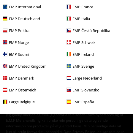
Bandmerch
Sjanger
Rock
EMP International
EMP France
Bandmerch
Sjanger
Hardrock
EMP Deutschland
EMP Italia
Bandmerch
Media
LPer
EMP Polska
EMP Česká Republika
Bandmerch
Top Bands
AC/DC
Media
LPer
EMP Norge
EMP Schweiz
EMP Suomi
EMP Ireland
15%
EMP United Kingdom
EMP Sverige
Nyhetsbrev
rabatt
Få en rabattkode på 15% når du blir abonnent!
EMP Danmark
Large Nederland
Mer
EMP Österreich
EMP Slovensko
Large Belgique
EMP España
Jeg godkjenner at jeg frivillig godtar å få tilsendt EMPs nyhetsbrev og at
E.M.P Merchandising kan bruke min personlige data og sende
informasjon om produkter på et gjentatt basis. Min personlige data vil
kun bli brukt forsvarlig i henhold til
Data Privacy Policy
. Jeg kan ta tilbake