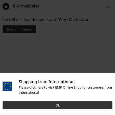
0 Anmeldelse
Fortell oss hva du synes om "Who Made Who".
Skriv anmeldelse
Shopping from International
Please click here to visit EMP Online Shop for customers from
International
Flere kategorier. Flere valgmuligheter.
Ok
Salg %
Media
Vinyl