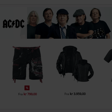
%
kr 3.959,00
kr 799,00
Fra
Fra