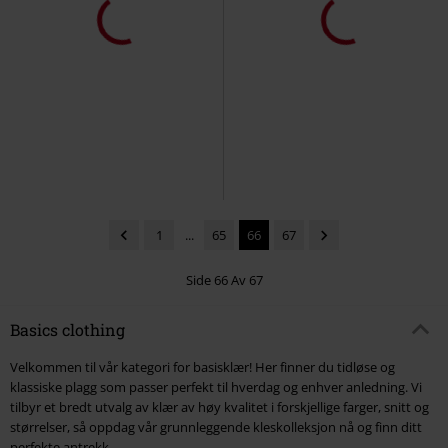
1
...
65
66
67
Side 66 Av 67
Basics clothing
Velkommen til vår kategori for basisklær! Her finner du tidløse og
klassiske plagg som passer perfekt til hverdag og enhver anledning. Vi
tilbyr et bredt utvalg av klær av høy kvalitet i forskjellige farger, snitt og
størrelser, så oppdag vår grunnleggende kleskolleksjon nå og finn ditt
perfekte antrekk.