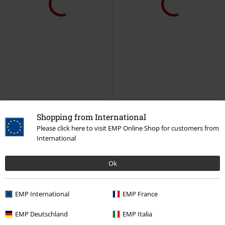
%
Lite igjen på lager
12% RABATT
Lite igjen på lager
kr 1.269,00
kr 799,00
kr 1.109,00
Classic Sherpa Jacket
Brandit
Classic Sherpa Jacket
Brandit
Overgangsjakke
Overgangsjakke
Shopping from International
Please click here to visit EMP Online Shop for customers from
International
Ok
EMP International
EMP France
%
Lite igjen på lager
%
Lite igjen på lager
EMP Deutschland
EMP Italia