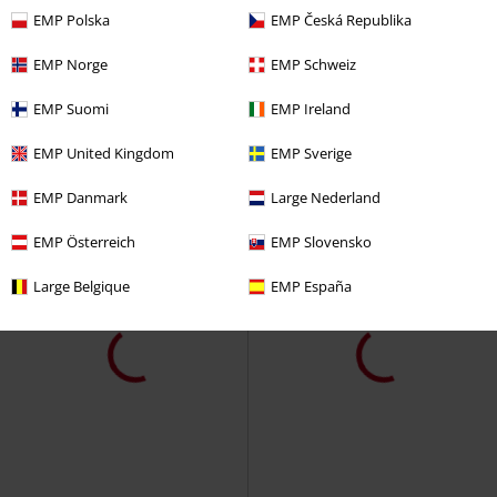
kr 609,00
kr 369,00
EMP Polska
EMP Česká Republika
Lunar Crescent longsleeved Top
Hypnoskull T-shirt
KIHILIST by
KIHILIST by KILLSTAR
KILLSTAR
T-skjorte
EMP Norge
EMP Schweiz
Langermet skjorte
EMP Suomi
EMP Ireland
EMP United Kingdom
EMP Sverige
EMP Danmark
Large Nederland
EMP Österreich
EMP Slovensko
Large Belgique
EMP España