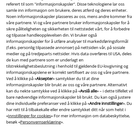
Idag er vår kundeservice tilgjengelig mellom 08:00 til 13:00.
Lær mer
referert til som "informasjonskapsler". Disse teknologiene lar oss
samle inn informasjon om brukere, deres atferd og deres enheter.
Start chat
Noen informasjonskapsler plasseres av oss, mens andre kommer fra
våre partnere. Vi og våre partnere bruker informasjonskapsler for å
sikre påliteligheten og sikkerheten til nettstedet vårt, for å forbedre
og tilpasse handleopplevelsen din. Vi bruker også
Kundeservice
informasjonskapsler for å utføre analyser til markedsføringsformål
(f.eks. personlig tilpassede annonser) på nettsiden vår, på sosiale
medier og på tredjeparts nettsider. Hvis data overføres til USA, deles
Hjelp/FAQ
de kun med partnere som er underlagt en
tilstrekkelighetsbeslutning i henhold til gjeldende EU-lovgivning og
Returvilkår
informasjonskapslene er korrekt sertifisert av oss og våre partnere.
Ved å klikke på «
Aksepter
» samtykker du til at dine
Returner en vare
informasjonskapsler blir brukt av oss og våre partnere. Alternativt
kan du nekte samtykke ved å klikke på «
Avslå alle
» – i dette tilfellet vil
Generell størrelsesguide
bare nødvendige informasjonskapsler bli brukt. Du kan også justere
dine individuelle preferanser ved å klikke på «
Andre innstillinger
». Du
Betalingsmåter
har rett til å tilbakekalle eller endre samtykket ditt når som helst i
«
Innstillinger for cookies
» For mer informasjon om databeskyttelse,
besøk «
Personvernserklæring
».
Tilbud til deg