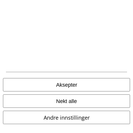
Konkurranser
Gavekort
Om EMP
Partnerprogrammer
Bærekraftighet
Aksepter
Nekt alle
Andre innstillinger
Community