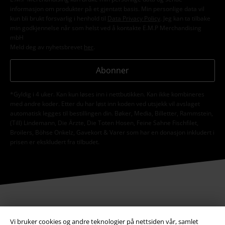
informasjon om produkter på et gjentatt basis. Min personlige data vil
kun bli brukt forsvarlig i henhold til
Data Privacy Policy
. Jeg kan ta tilbake
min godkjennelse når som helst ved å kontakte E.M.P Merchandising
mbH
Meld deg av nyhetsbrevet
her
.
Abonner
*Gyldig i 4 uker. Kan kun løses inn i nettbutikken. Kan ikke kombineres
med andre koder. Etter du har løst inn koden ved utsjekk vil avslaget
automatisk legges til bestillingen din. Bøker, Media, Billetter, Rammstein,
(Till) Lindemann, Die Ärzte, Die Toten Hosen, Feine Sahne Fischfilet,
Broilers, Böhse Onkelz, Gavekort & Varer som har en donasjon inkludert i
prisen er ekskludert fra tilbudet.
Vår kundeservice er her for deg
Vi bruker cookies og andre teknologier på nettsiden vår, samlet