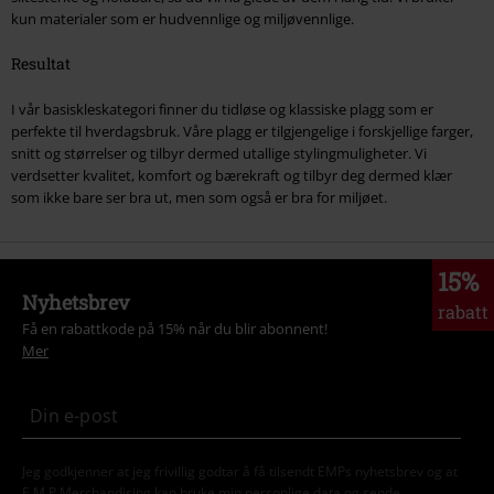
kun materialer som er hudvennlige og miljøvennlige.
Resultat
I vår basiskleskategori finner du tidløse og klassiske plagg som er
perfekte til hverdagsbruk. Våre plagg er tilgjengelige i forskjellige farger,
snitt og størrelser og tilbyr dermed utallige stylingmuligheter. Vi
verdsetter kvalitet, komfort og bærekraft og tilbyr deg dermed klær
som ikke bare ser bra ut, men som også er bra for miljøet.
15%
Nyhetsbrev
rabatt
Få en rabattkode på 15% når du blir abonnent!
Mer
Jeg godkjenner at jeg frivillig godtar å få tilsendt EMPs nyhetsbrev og at
E.M.P Merchandising kan bruke min personlige data og sende