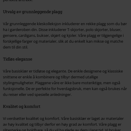
Utvalg av grunnleggende plagg
Vår grunnleggende kleskolleksjon inkluderer en rekke plagg som du bør
ha i garderoben din. Disse inkluderer T-skjorter, polo skjorter, bluser,
gensere, cardigans, bukser, skjørt og kjoler. Våre plagg er tilgjengelige i
forskjellige farger og materialer, slik at du enkelt kan mikse og matche
dem til din stil.
Tidløs eleganse
Våre basisklær er tidløse og elegante. De enkle designene og klassiske
snittene er enkle å kombinere og tilbyr dermed utallige
stylingmuligheter. Plaggene våre er ikke bare moteriktige, men også
funksjonelle. De er perfekte for hverdagsbruk, men kan også brukes når
du reiser eller ved spesielle anledninger.
Kvalitet og komfort
Vi verdsetter kvalitet og komfort. Våre basisklær er laget av materialer
av høy kvalitet og tilbyr derfor en høy grad av komfort. Våre plagg er
slitesterke og holdbare, så du vil ha glede av dem i lang tid. Vi bruker