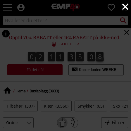
×
EMP
0
-
Musikk,
Søk
Søk
film,
i
TV
katalogen
og
Opptil 70% RABATT eller 15% RABATT på ikke-nedsatte varer!*
gaming
GOD HELG!
merch
-
0
2
1
1
3
5
0
7
0
2
1
1
3
5
0
7
1
8
Alternativ
mote
Få det nå!
Kopier koden
WEEKEND
Tema
Basisplagg (3933)
Tilbehør
(307)
Klær
(3.560)
Smykker
(65)
Sko
(219
Filtrer