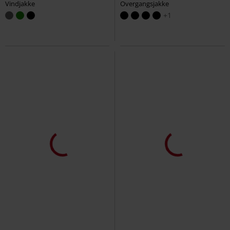
Vindjakke
Overgangsjakke
+1
Lite igjen på lager
Eksklusiv
%
Lite igjen på lager
kr 799,00
kr 1.589,00
Mask Of Sanity
Rock Rebel by
2976 Leonore - Nickel Grey Milled
EMP
Hettejakke
Nubuck WP
Dr.Martens
Boot