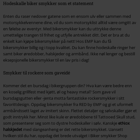
Hodeskalle biker smykker som et statement
Enten du raser nedover gatene som en ensom ulv eller sammen med
motorsykkelvennene dine, vil du som motorsyklist alltid være omgitt av
en følelse av eventyr. Med bikersmykker kan du uttrykke denne
umettelige trangen til frihet og utfylle antrekket ditt. Det er bra at du
enkelt kan kjøpe bikersmykker på nett! Hos EMP kan du få
bikersmykker billig og i topp kvalitet. Du kan finne hodeskalle ringer her
samt biker øredobber, halskjeder og armbånd. Ikke nøl lenger og bestill
eksepsjonelle bikersmykker til en lav pris i dag!
Smykker til rockere som gaveidé
Kommer det en bursdag i bikergruppen din? Hva kan være bedre enn
en koselig grillfest med kjøtt, øl og heavy metal? Som gave vil
bursdagsgutten eller -jenta motta fantastiske rockersmykker i sitt
favorittdesign. Oppdag bikersmykker fra RED by EMP og gi et uformelt
armbåndssett laget av imitert skinn. Flettet detaljer og sølvskaller gjør et
godt inntrykk her. Minst like kule er øredobbene til Tattooed Skull stud,
som presenterer seg som to dystre hodeskaller i sølv. Kanskje
etNox
halskjedet
med slangeanheng er det rette bikersmykket. Uansett
hvilken stil du har, oppdag det brede utvalget i Biker smykker Shop