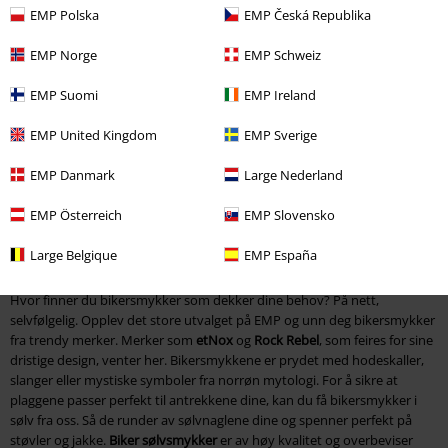
EMP Polska
EMP Česká Republika
Bikersmykker
EMP Norge
EMP Schweiz
Bestill bikersmykker online til lave priser
EMP Suomi
EMP Ireland
Motorsykkelkjøring er mer enn en hobby – det er en livsstil. Når
EMP United Kingdom
EMP Sverige
motoren brøler og den varme luften blander seg med lukten av bensin,
føler du deg fri. Uttrykk den følelsen av frihet og bruk tilbehør og
EMP Danmark
Large Nederland
bikersmykker
som gjør rettferdighet til stilen din. Sprø kjeder,
piggarmbånd og bikerringer venter på å flytte inn hos deg. Ta dem med
EMP Österreich
EMP Slovensko
deg på din neste tur og bestill smykker til rockere online på EMP!
Large Belgique
EMP España
Din biker smykkebutikk på EMP
Hvor finner du bikersmykker som dekker dine behov? På nett,
selvfølgelig. Opplev det store utvalget på EMP og unn deg bikersmykker
fra trendy merker. Merker som
etNox
og
Rock Rebel
, som feires for sine
dristige design, venter her. Bikersmykkene er prydet med hodeskaller,
slanger eller mystiske symboler fra norrøn mytologi. For å sikre at
plaggene passer perfekt til antrekkene dine, kan du få bikersmykker i
sølv fra oss. Så de runder av sølvnaglene dine og spenner perfekt på
støvler og jakke.
Biker sølvsmykker
er av høy kvalitet og overbeviser