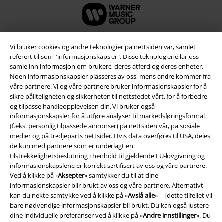
Vi bruker cookies og andre teknologier på nettsiden vår, samlet
referert til som "informasjonskapsler". Disse teknologiene lar oss
samle inn informasjon om brukere, deres atferd og deres enheter.
Noen informasjonskapsler plasseres av oss, mens andre kommer fra
våre partnere. Vi og våre partnere bruker informasjonskapsler for å
sikre påliteligheten og sikkerheten til nettstedet vårt, for å forbedre
og tilpasse handleopplevelsen din. Vi bruker også
informasjonskapsler for å utføre analyser til markedsføringsformål
(f.eks. personlig tilpassede annonser) på nettsiden vår, på sosiale
Juridisk informasjon/Vilkår
medier og på tredjeparts nettsider. Hvis data overføres til USA, deles
de kun med partnere som er underlagt en
Vilkår
tilstrekkelighetsbeslutning i henhold til gjeldende EU-lovgivning og
informasjonskapslene er korrekt sertifisert av oss og våre partnere.
Impressum
Ved å klikke på «
Aksepter
» samtykker du til at dine
informasjonskapsler blir brukt av oss og våre partnere. Alternativt
kan du nekte samtykke ved å klikke på «
Avslå alle
» – i dette tilfellet vil
Konfidensialitetserklæring
bare nødvendige informasjonskapsler bli brukt. Du kan også justere
dine individuelle preferanser ved å klikke på «
Andre innstillinger
». Du
Avfallshåndtering og miljøbeskyttelse