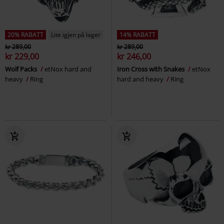
20% RABATT
Lite igjen på lager
14% RABATT
kr 289,00
kr 289,00
kr 229,00
kr 246,00
Wolf Packs
etNox hard and
Iron Cross with Snakes
etNox
heavy
Ring
hard and heavy
Ring