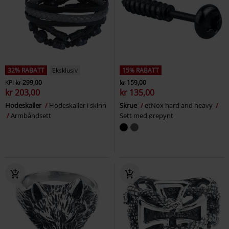
32% RABATT
Eksklusiv
15% RABATT
KPI
kr 299,00
kr 159,00
kr 203,00
kr 135,00
Hodeskaller
Hodeskaller i skinn
Skrue
etNox hard and heavy
Armbåndsett
Sett med ørepynt