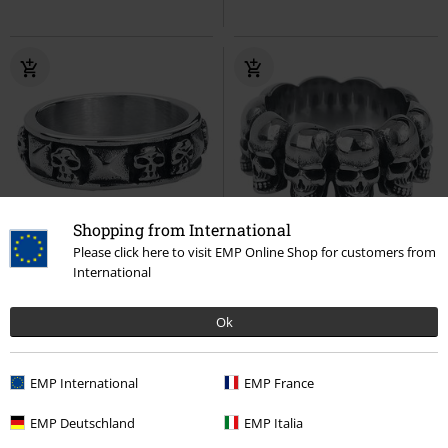
Shopping from International
%
Lite igjen på lager
Please click here to visit EMP Online Shop for customers from
International
kr 229,00
kr 289,00
Skulls and Rivets
etNox hard
Hodeskaller
etNox hard and
Ok
and heavy
Ring
heavy
Ring
EMP International
EMP France
EMP Deutschland
EMP Italia