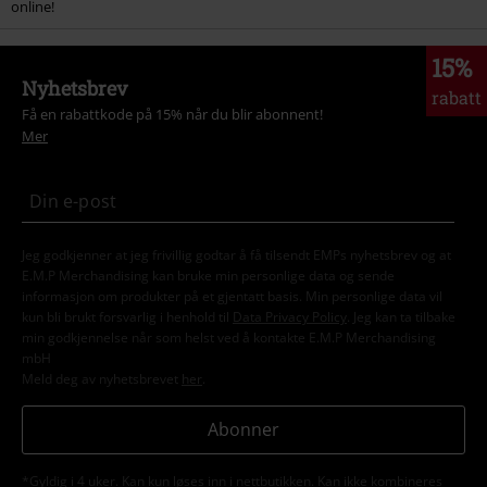
online!
15%
Nyhetsbrev
rabatt
Få en rabattkode på 15% når du blir abonnent!
Mer
Jeg godkjenner at jeg frivillig godtar å få tilsendt EMPs nyhetsbrev og at
E.M.P Merchandising kan bruke min personlige data og sende
informasjon om produkter på et gjentatt basis. Min personlige data vil
kun bli brukt forsvarlig i henhold til
Data Privacy Policy
. Jeg kan ta tilbake
min godkjennelse når som helst ved å kontakte E.M.P Merchandising
mbH
Meld deg av nyhetsbrevet
her
.
Abonner
*Gyldig i 4 uker. Kan kun løses inn i nettbutikken. Kan ikke kombineres