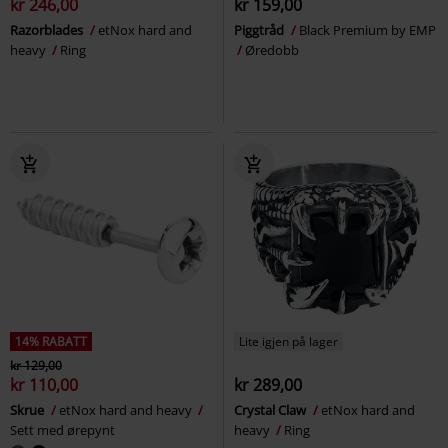
kr 246,00
kr 159,00
Razorblades
etNox hard and
Piggtråd
Black Premium by EMP
heavy
Ring
Øredobb
14% RABATT
Lite igjen på lager
kr 129,00
kr 110,00
kr 289,00
Skrue
etNox hard and heavy
Crystal Claw
etNox hard and
Sett med ørepynt
heavy
Ring