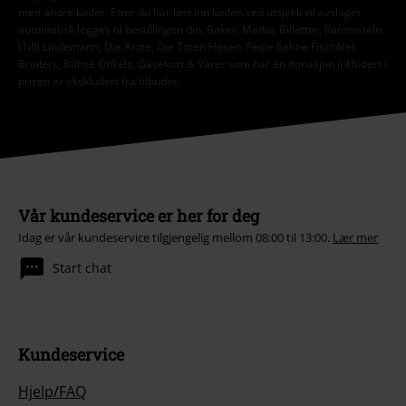
med andre koder. Etter du har løst inn koden ved utsjekk vil avslaget
automatisk legges til bestillingen din. Bøker, Media, Billetter, Rammstein,
(Till) Lindemann, Die Ärzte, Die Toten Hosen, Feine Sahne Fischfilet,
Broilers, Böhse Onkelz, Gavekort & Varer som har en donasjon inkludert i
prisen er ekskludert fra tilbudet.
Vår kundeservice er her for deg
Idag er vår kundeservice tilgjengelig mellom 08:00 til 13:00.
Lær mer
Start chat
Kundeservice
Hjelp/FAQ