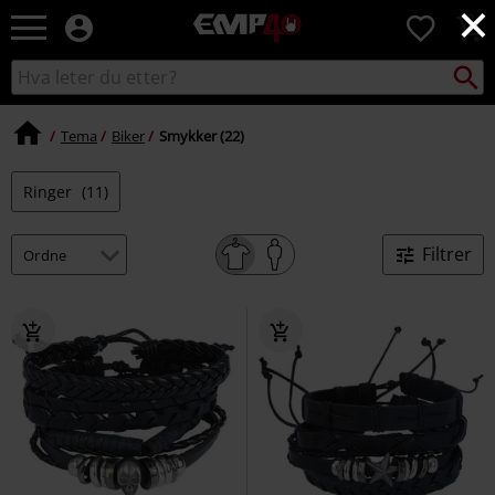
×
EMP
0
-
Musikk,
Søk
Søk
film,
i
TV
katalogen
og
Tema
Biker
Smykker (22)
gaming
merch
Ringer
(11)
-
Alternativ
mote
Filtrer