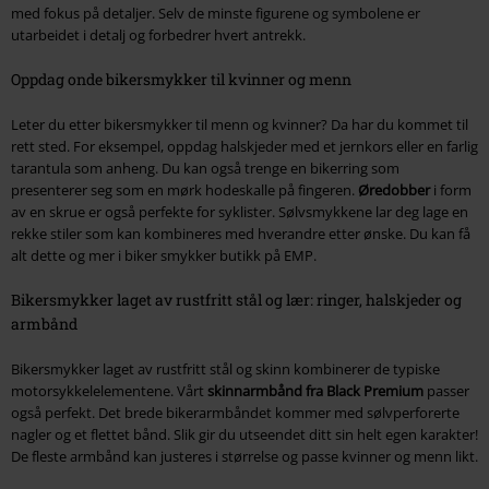
med fokus på detaljer. Selv de minste figurene og symbolene er
utarbeidet i detalj og forbedrer hvert antrekk.
Oppdag onde bikersmykker til kvinner og menn
Leter du etter bikersmykker til menn og kvinner? Da har du kommet til
rett sted. For eksempel, oppdag halskjeder med et jernkors eller en farlig
tarantula som anheng. Du kan også trenge en bikerring som
presenterer seg som en mørk hodeskalle på fingeren.
Øredobber
i form
av en skrue er også perfekte for syklister. Sølvsmykkene lar deg lage en
rekke stiler som kan kombineres med hverandre etter ønske. Du kan få
alt dette og mer i biker smykker butikk på EMP.
Bikersmykker laget av rustfritt stål og lær: ringer, halskjeder og
armbånd
Bikersmykker laget av rustfritt stål og skinn kombinerer de typiske
motorsykkelelementene. Vårt
skinnarmbånd fra Black Premium
passer
også perfekt. Det brede bikerarmbåndet kommer med sølvperforerte
nagler og et flettet bånd. Slik gir du utseendet ditt sin helt egen karakter!
De fleste armbånd kan justeres i størrelse og passe kvinner og menn likt.