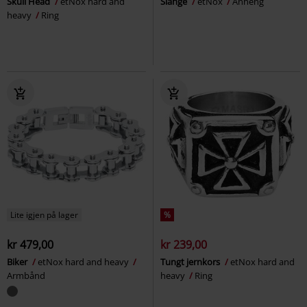
Skull Head
etNox hard and
Slange
etNox
Anheng
heavy
Ring
Lite igjen på lager
%
kr 479,00
kr 239,00
Biker
etNox hard and heavy
Tungt jernkors
etNox hard and
Armbånd
heavy
Ring