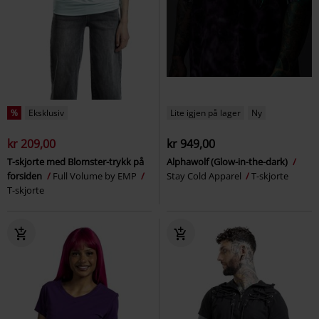
%
Eksklusiv
Lite igjen på lager
Ny
kr 209,00
kr 949,00
T-skjorte med Blomster-trykk på
Alphawolf (Glow-in-the-dark)
forsiden
Full Volume by EMP
Stay Cold Apparel
T-skjorte
T-skjorte