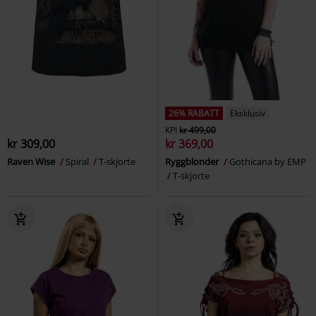
26% RABATT
Eksklusiv
KPI
kr 499,00
kr 309,00
kr 369,00
Raven Wise
Spiral
T-skjorte
Ryggblonder
Gothicana by EMP
T-skjorte