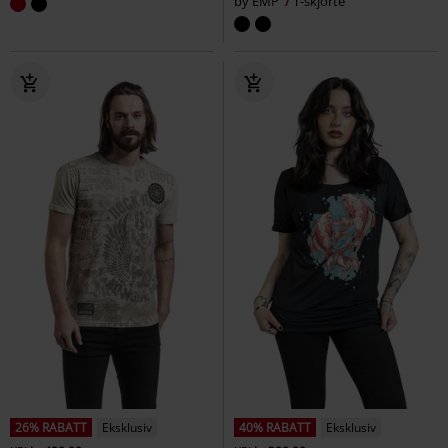
by EMP
T-skjorte
26% RABATT
Eksklusiv
40% RABATT
Eksklusiv