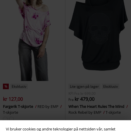
%
Eksklusiv
Lite igjen på lager
Eksklusiv
KPI
Fra
kr 699,00
kr 127,00
kr 479,00
Fra
Fargerik T-skjorte
RED by EMP
When The Heart Rules The Mind
T-skjorte
Rock Rebel by EMP
T-skjorte
Vi bruker cookies og andre teknologier på nettsiden vår, samlet