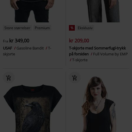
Store størrelser
Premium
%
Eksklusiv
kr 349,00
kr 209,00
Fra
USAF
Gasoline Bandit
T-
T-skjorte med Sommerfugl-trykk
skjorte
på forsiden
Full Volume by EMP
T-skjorte