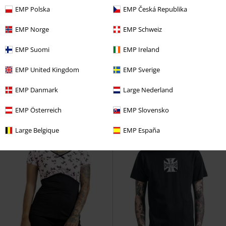
EMP Polska
EMP Česká Republika
Lite igjen på lager
Eksklusiv
%
Eksklusiv
KPI
Fra
kr 599,00
EMP Norge
EMP Schweiz
kr 479,00
kr 239,00
Fra
2 i 1 Blondeskjorte
Gothicana by
T-skjorte med Gitar-trykk på
EMP Suomi
EMP Ireland
EMP
T-skjorte
forsiden
Full Volume by EMP
T-skjorte
EMP United Kingdom
EMP Sverige
EMP Danmark
Large Nederland
EMP Österreich
EMP Slovensko
Large Belgique
EMP España