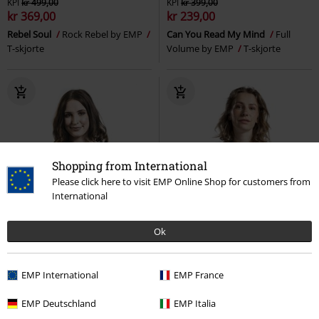
KPI
kr 499,00
KPI
kr 399,00
kr 369,00
kr 239,00
Rebel Soul
Rock Rebel by EMP
Can You Read My Mind
Full
T-skjorte
Volume by EMP
T-skjorte
Shopping from International
Please click here to visit EMP Online Shop for customers from
International
Ok
EMP International
EMP France
EMP Deutschland
EMP Italia