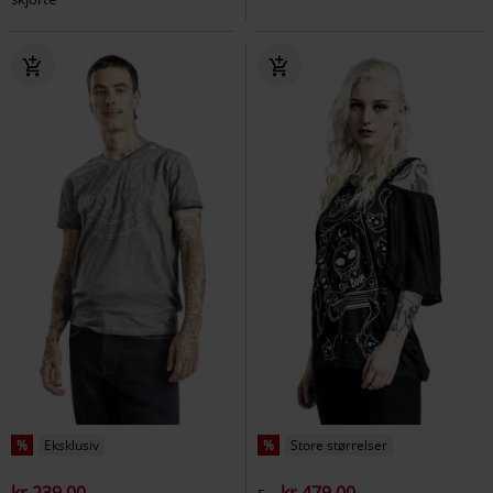
%
Eksklusiv
%
Store størrelser