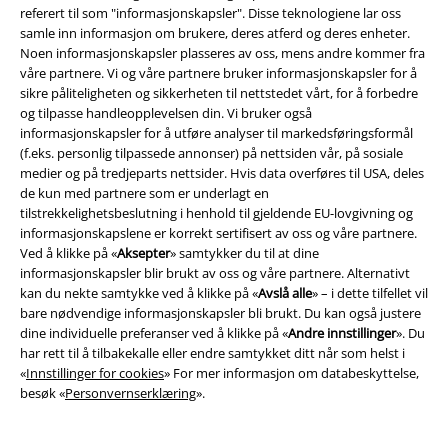
referert til som "informasjonskapsler". Disse teknologiene lar oss
samle inn informasjon om brukere, deres atferd og deres enheter.
Noen informasjonskapsler plasseres av oss, mens andre kommer fra
våre partnere. Vi og våre partnere bruker informasjonskapsler for å
sikre påliteligheten og sikkerheten til nettstedet vårt, for å forbedre
og tilpasse handleopplevelsen din. Vi bruker også
informasjonskapsler for å utføre analyser til markedsføringsformål
(f.eks. personlig tilpassede annonser) på nettsiden vår, på sosiale
medier og på tredjeparts nettsider. Hvis data overføres til USA, deles
de kun med partnere som er underlagt en
tilstrekkelighetsbeslutning i henhold til gjeldende EU-lovgivning og
informasjonskapslene er korrekt sertifisert av oss og våre partnere.
Ved å klikke på «
Aksepter
» samtykker du til at dine
informasjonskapsler blir brukt av oss og våre partnere. Alternativt
kan du nekte samtykke ved å klikke på «
Avslå alle
» – i dette tilfellet vil
bare nødvendige informasjonskapsler bli brukt. Du kan også justere
dine individuelle preferanser ved å klikke på «
Andre innstillinger
». Du
har rett til å tilbakekalle eller endre samtykket ditt når som helst i
Store størrelser
Premium
Store størrelser
«
Innstillinger for cookies
» For mer informasjon om databeskyttelse,
besøk «
Personvernserklæring
».
kr 349,00
kr 379,00
Fra
Fra
Traditional
Gasoline Bandit
T-
Gothic Rock
Spiral
T-skjorte