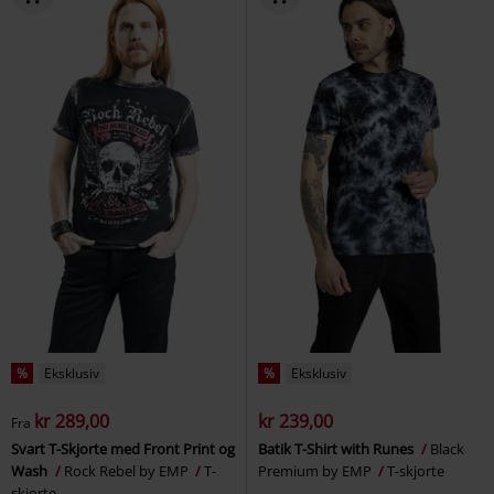
%
Eksklusiv
%
Eksklusiv
kr 289,00
kr 239,00
Fra
Svart T-Skjorte med Front Print og
Batik T-Shirt with Runes
Black
Wash
Rock Rebel by EMP
T-
Premium by EMP
T-skjorte
skjorte