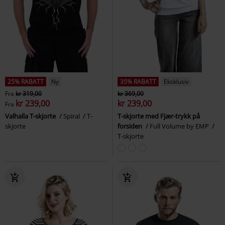
25% RABATT
Ny
35% RABATT
Eksklusiv
Fra
kr 319,00
kr 369,00
kr 239,00
kr 239,00
Fra
Valhalla T-skjorte
Spiral
T-
T-skjorte med Fjær-trykk på
skjorte
forsiden
Full Volume by EMP
T-skjorte