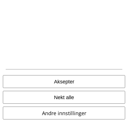
skjorte
Aksepter
Nekt alle
Andre innstillinger
%
Eksklusiv
Ny
Oversize