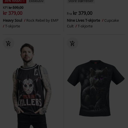
36% RABATT
Eksklusiv
Store størrelser
KPI
kr 599,00
kr 379,00
kr 379,00
Fra
Heavy Soul
Rock Rebel by EMP
Nine Lives T-skjorte
Cupcake
T-skjorte
Cult
T-skjorte