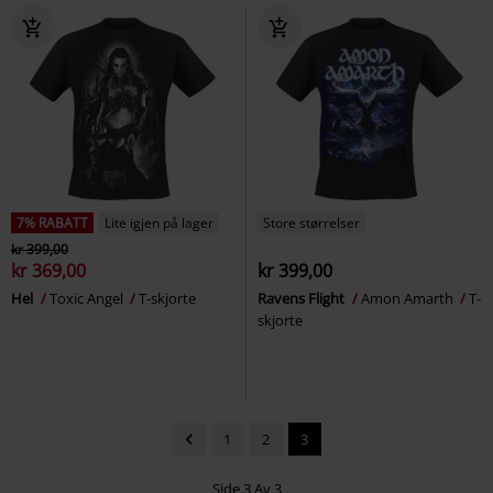
7% RABATT
Lite igjen på lager
Store størrelser
kr 399,00
kr 369,00
kr 399,00
Hel
Toxic Angel
T-skjorte
Ravens Flight
Amon Amarth
T-
skjorte
1
2
3
Side 3 Av 3