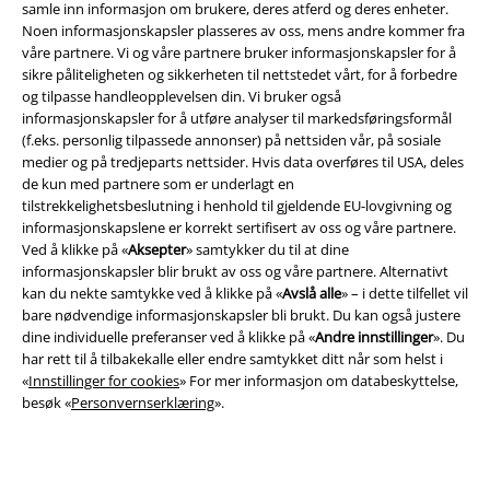
samle inn informasjon om brukere, deres atferd og deres enheter.
Noen informasjonskapsler plasseres av oss, mens andre kommer fra
våre partnere. Vi og våre partnere bruker informasjonskapsler for å
sikre påliteligheten og sikkerheten til nettstedet vårt, for å forbedre
og tilpasse handleopplevelsen din. Vi bruker også
informasjonskapsler for å utføre analyser til markedsføringsformål
(f.eks. personlig tilpassede annonser) på nettsiden vår, på sosiale
medier og på tredjeparts nettsider. Hvis data overføres til USA, deles
de kun med partnere som er underlagt en
tilstrekkelighetsbeslutning i henhold til gjeldende EU-lovgivning og
informasjonskapslene er korrekt sertifisert av oss og våre partnere.
Juridisk informasjon/Vilkår
Ved å klikke på «
Aksepter
» samtykker du til at dine
informasjonskapsler blir brukt av oss og våre partnere. Alternativt
Vilkår
kan du nekte samtykke ved å klikke på «
Avslå alle
» – i dette tilfellet vil
bare nødvendige informasjonskapsler bli brukt. Du kan også justere
Impressum
dine individuelle preferanser ved å klikke på «
Andre innstillinger
». Du
har rett til å tilbakekalle eller endre samtykket ditt når som helst i
Konfidensialitetserklæring
«
Innstillinger for cookies
» For mer informasjon om databeskyttelse,
besøk «
Personvernserklæring
».
Avfallshåndtering og miljøbeskyttelse
Samsvarserklæring