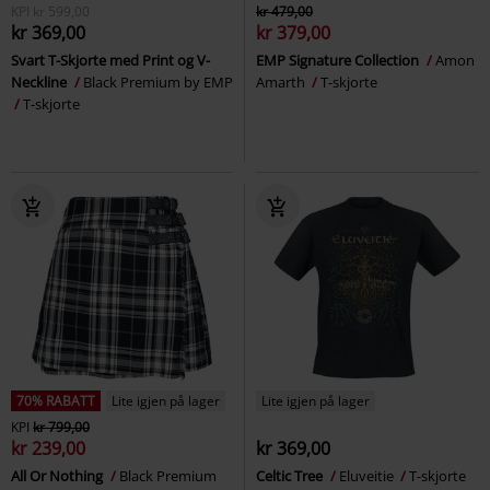
KPI
kr 599,00
kr 479,00
kr 369,00
kr 379,00
Svart T-Skjorte med Print og V-
EMP Signature Collection
Amon
Neckline
Black Premium by EMP
Amarth
T-skjorte
T-skjorte
70% RABATT
Lite igjen på lager
Lite igjen på lager
KPI
kr 799,00
kr 239,00
kr 369,00
All Or Nothing
Black Premium
Celtic Tree
Eluveitie
T-skjorte