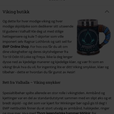
Viking butikk
Og dette for hver modige viking og hver
modige skjoldpike som dedikerer sitt utseende
til gudene i Valhall! Kle deg ut med stilige
hettegensere og kule T-skjorter som ville
imponert selv Ragnar Lothbrok og satt seil for
EMP Online Shop
. For hos oss får du alt om
dine vikinghelter og deres skytshelgener fra
Tor til Odin til Loke og Freya. Ikke la deg lenger
dysse ned av kjedelige manerer og kjedelige klær, og vær fri som en
viking! Bruk hva du vil, for ingenting lite er ditt! Viking smykker, klær og
tilbehør - dette er hvordan du får gunst av Aesir!
Rett fra Valhalla – Viking smykker
Spesialtilbehør spilte allerede en stor rolle i vikingtiden. Armbånd og
kjettinger var en del av standardutstyret sammen med en slipt øks og et
bredt skjold - og det som var kjært for Winkinger bør også gis til deg! I
EMP nettbutikk finner du et stort utvalg av armbånd, halskjeder, ringer
og mye mer. Hva med
Thors legendariske hammer Mjölnir
, for