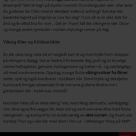
eksempel? Sett et tegn på styrke i navnet til tordenguden selv. Eller ærer
du gudenes far Odin med et detaljert Valknut-anheng? Kanskje det
berømte tegnet på Vegvisir er noe for deg? Tross alt er et slikt skilt for
ånd og liv alltid bra for noe ... Det er i hvert fall det vikingene sier. Disse
og mange andre symboler i norrøn mytologi venter på deg.
Viking Klær og fritidsartikler
En slik ukes lang reise på en langbåt kan til og med trylle frem istapper
på vikingens skjegg. Det er bedre å forberede deg godt og ta koselige
varme hettejakker, gensere, hettegensere og hatter nå - og selvfølgelig i
stil med nordmennene. Oppdag mange flotte
vikingmotiver fra filmer
,
serier, spill og også bandvarer i butikken vår. Store trykk og detaljerte
kunstverk bringer utseendet til de norrøne gudene direkte inn i
garderoben din - hvem kan motstå?
Hvordan hilse på en ekte viking? Vel, med riktig dørmatte, selvfølgelig!
Unn dine egne fire vegger litt Aesir-stil og vent vennene dine med flotte
vikingbrett- og kortspill for en kveld verdig en
ekte norrøn.
Og hvem vet,
kanskje Thor og Loke blir med dem? Finn ut - i Winkinger Shop på EMP!