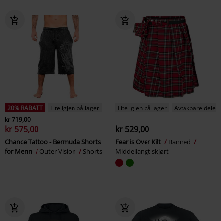
20% RABATT
Lite igjen på lager
Lite igjen på lager
Avtakbare deler
kr 719,00
kr 575,00
kr 529,00
Chance Tattoo - Bermuda Shorts
Fear is Over Kilt
Banned
for Menn
Outer Vision
Shorts
Middellangt skjørt