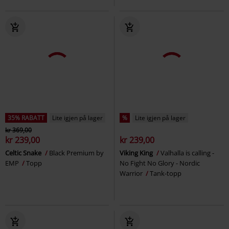
35% RABATT
Lite igjen på lager
%
Lite igjen på lager
kr 369,00
kr 239,00
kr 239,00
Celtic Snake
Black Premium by
Viking King
Valhalla is calling -
EMP
Topp
No Fight No Glory - Nordic
Warrior
Tank-topp