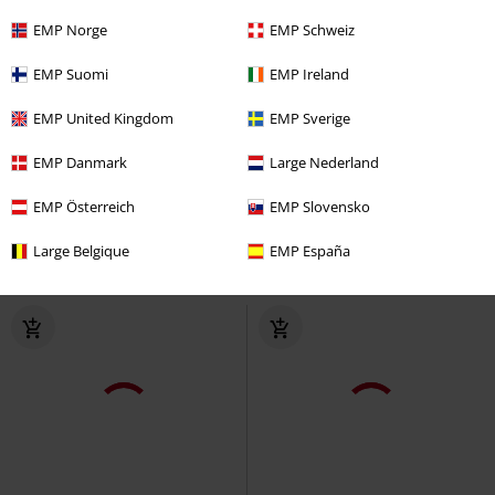
EMP Norge
EMP Schweiz
EMP Suomi
EMP Ireland
Lite igjen på lager
Store størrelser
%
Lite igjen på lager
EMP United Kingdom
EMP Sverige
KPI
kr 299,00
kr 289,00
kr 269,00
EMP Danmark
Large Nederland
See you in Valhalla
Slogans
T-
Keltiske Knuter
etNox hard and
skjorte
heavy
Ring
EMP Österreich
EMP Slovensko
Large Belgique
EMP España