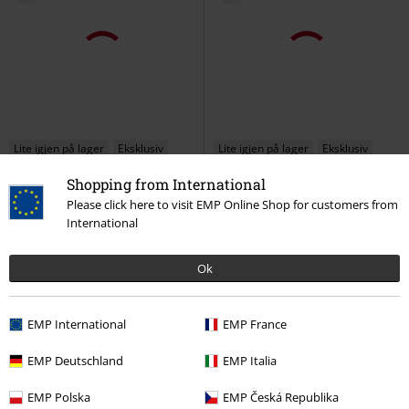
Lite igjen på lager
Eksklusiv
Lite igjen på lager
Eksklusiv
Shopping from International
kr 399,00
kr 799,00
Fra
Please click here to visit EMP Online Shop for customers from
Warrior
Amon Amarth
T-
Strikket Genser med Hette og
International
skjorte
Snøre
Black Premium by EMP
Strikket genser
Ok
EMP International
EMP France
EMP Deutschland
EMP Italia
EMP Polska
EMP Česká Republika