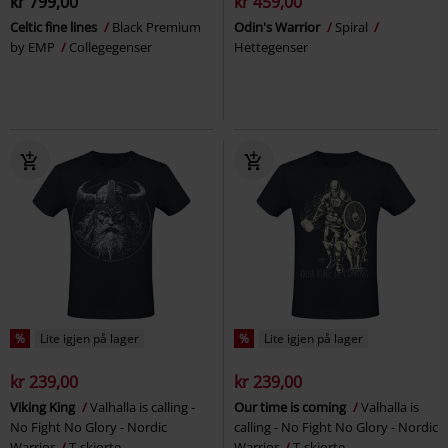
kr 799,00
kr 459,00
Celtic fine lines
Black Premium
Odin's Warrior
Spiral
by EMP
Collegegenser
Hettegenser
%
Lite igjen på lager
%
Lite igjen på lager
kr 239,00
kr 239,00
Viking King
Valhalla is calling -
Our time is coming
Valhalla is
No Fight No Glory - Nordic
calling - No Fight No Glory - Nordic
Warrior
T-skjorte
Warrior
T-skjorte