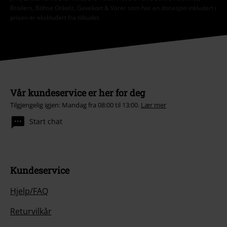
Broilers, Böhse Onkelz, Gavekort & Varer som har en donasjon inkludert i
prisen er ekskludert fra tilbudet.
Vår kundeservice er her for deg
Tilgjengelig igjen: Mandag fra 08:00 til 13:00.
Lær mer
Start chat
Kundeservice
Hjelp/FAQ
Returvilkår