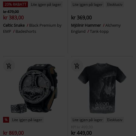
20% RABATT
Lite igjen på lager
Lite igjen på lager
Eksklusiv
kr 479,00
kr 383,00
kr 369,00
Celtic Snake
Black Premium by
Mjölnir Hammer
Alchemy
EMP
Badeshorts
England
Tank-topp
%
Lite igjen på lager
Lite igjen på lager
Eksklusiv
KPI
kr 499,00
kr 869,00
kr 449,00