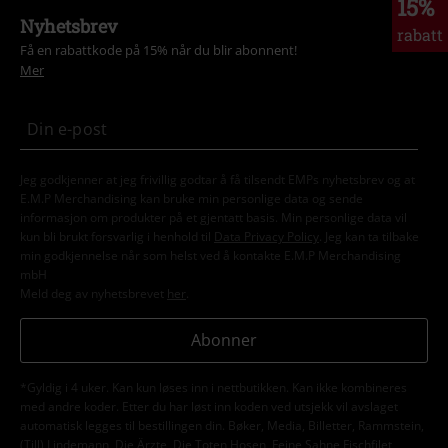
15%
Nyhetsbrev
rabatt
Få en rabattkode på 15% når du blir abonnent!
Mer
Jeg godkjenner at jeg frivillig godtar å få tilsendt EMPs nyhetsbrev og at
E.M.P Merchandising kan bruke min personlige data og sende
informasjon om produkter på et gjentatt basis. Min personlige data vil
kun bli brukt forsvarlig i henhold til
Data Privacy Policy
. Jeg kan ta tilbake
min godkjennelse når som helst ved å kontakte E.M.P Merchandising
mbH
Meld deg av nyhetsbrevet
her
.
Abonner
*Gyldig i 4 uker. Kan kun løses inn i nettbutikken. Kan ikke kombineres
med andre koder. Etter du har løst inn koden ved utsjekk vil avslaget
automatisk legges til bestillingen din. Bøker, Media, Billetter, Rammstein,
(Till) Lindemann, Die Ärzte, Die Toten Hosen, Feine Sahne Fischfilet,