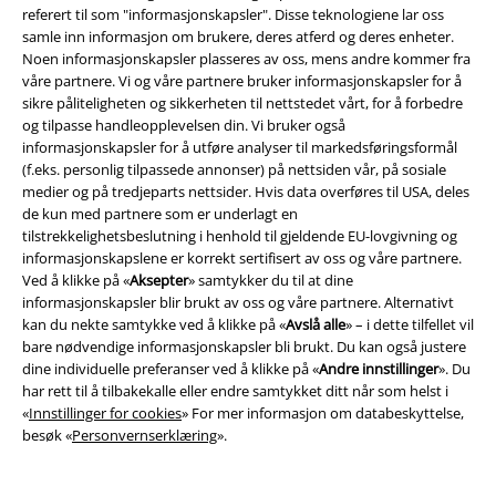
referert til som "informasjonskapsler". Disse teknologiene lar oss
samle inn informasjon om brukere, deres atferd og deres enheter.
Noen informasjonskapsler plasseres av oss, mens andre kommer fra
våre partnere. Vi og våre partnere bruker informasjonskapsler for å
sikre påliteligheten og sikkerheten til nettstedet vårt, for å forbedre
og tilpasse handleopplevelsen din. Vi bruker også
informasjonskapsler for å utføre analyser til markedsføringsformål
(f.eks. personlig tilpassede annonser) på nettsiden vår, på sosiale
medier og på tredjeparts nettsider. Hvis data overføres til USA, deles
Community
de kun med partnere som er underlagt en
tilstrekkelighetsbeslutning i henhold til gjeldende EU-lovgivning og
informasjonskapslene er korrekt sertifisert av oss og våre partnere.
Ved å klikke på «
Aksepter
» samtykker du til at dine
informasjonskapsler blir brukt av oss og våre partnere. Alternativt
kan du nekte samtykke ved å klikke på «
Avslå alle
» – i dette tilfellet vil
bare nødvendige informasjonskapsler bli brukt. Du kan også justere
dine individuelle preferanser ved å klikke på «
Andre innstillinger
». Du
har rett til å tilbakekalle eller endre samtykket ditt når som helst i
«
Innstillinger for cookies
» For mer informasjon om databeskyttelse,
besøk «
Personvernserklæring
».
Betalingsmåter