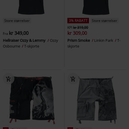
Store størrelser
3% RABATT
Store størrelser
KPI
kr 319,00
kr 349,00
kr 309,00
Fra
Hellraiser Ozzy & Lemmy
Ozzy
Prism Smoke
Linkin Park
T-
Osbourne
T-skjorte
skjorte