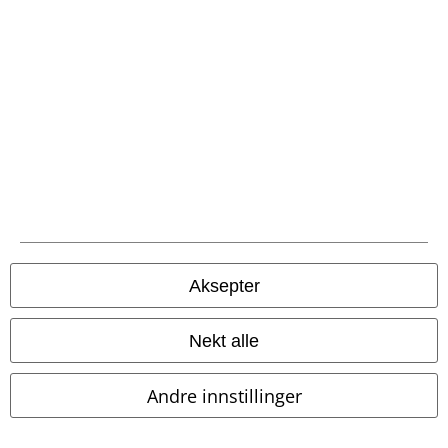
Frakt
EMP App
Her kan du laste ned EMPs nye app helt gratis og ta del i alle de nye
funksjonene og fordelene!
Aksepter
Nekt alle
A Warner Music Group Company
Andre innstillinger