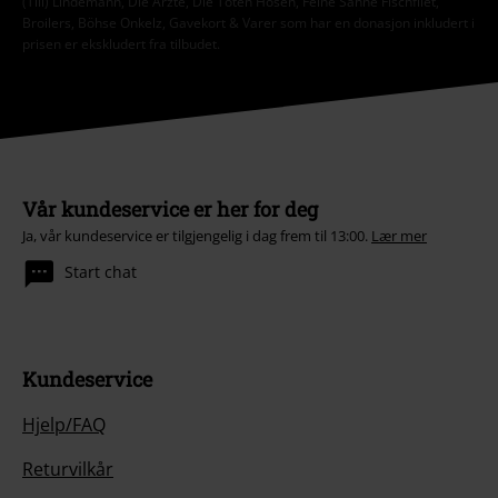
(Till) Lindemann, Die Ärzte, Die Toten Hosen, Feine Sahne Fischfilet,
Broilers, Böhse Onkelz, Gavekort & Varer som har en donasjon inkludert i
prisen er ekskludert fra tilbudet.
Vår kundeservice er her for deg
Ja, vår kundeservice er tilgjengelig i dag frem til 13:00.
Lær mer
Start chat
Kundeservice
Hjelp/FAQ
Returvilkår