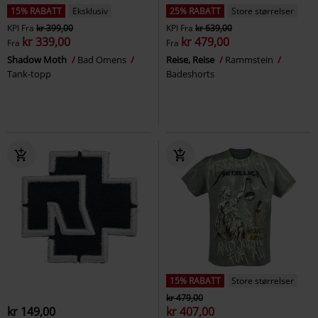
15% RABATT
Eksklusiv
25% RABATT
Store størrelser
KPI
Fra
kr 399,00
KPI
Fra
kr 639,00
kr 339,00
kr 479,00
Fra
Fra
Shadow Moth
Bad Omens
Reise, Reise
Rammstein
Tank-topp
Badeshorts
15% RABATT
Store størrelser
kr 479,00
kr 149,00
kr 407,00