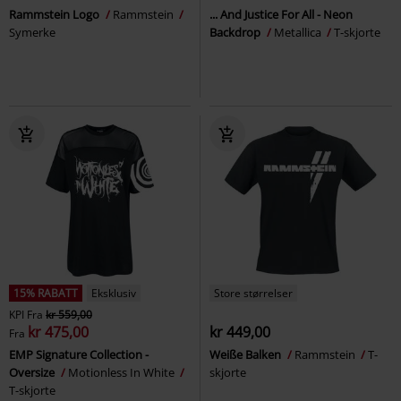
Rammstein Logo
Rammstein
... And Justice For All - Neon
Symerke
Backdrop
Metallica
T-skjorte
15% RABATT
Eksklusiv
Store størrelser
KPI
Fra
kr 559,00
kr 475,00
kr 449,00
Fra
EMP Signature Collection -
Weiße Balken
Rammstein
T-
Oversize
Motionless In White
skjorte
T-skjorte