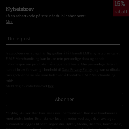
15%
Nyhetsbrev
rabatt
Få en rabattkode på 15% når du blir abonnent!
Mer
Jeg godkjenner at jeg frivillig godtar å få tilsendt EMPs nyhetsbrev og at
E.M.P Merchandising kan bruke min personlige data og sende
informasjon om produkter på et gjentatt basis. Min personlige data vil
kun bli brukt forsvarlig i henhold til
Data Privacy Policy
. Jeg kan ta tilbake
min godkjennelse når som helst ved å kontakte E.M.P Merchandising
mbH
Meld deg av nyhetsbrevet
her
.
Abonner
*Gyldig i 4 uker. Kan kun løses inn i nettbutikken. Kan ikke kombineres
med andre koder. Etter du har løst inn koden ved utsjekk vil avslaget
automatisk legges til bestillingen din. Bøker, Media, Billetter, Rammstein,