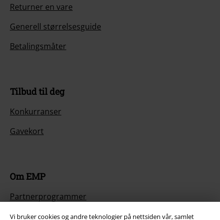
Returner en vare
Generell størrelsesguide
Betalingsmåter
Tilbud til deg
Konkurranser
Gavekort
Om EMP
Partnerprogrammer
Bærekraftighet
Vi bruker cookies og andre teknologier på nettsiden vår, samlet