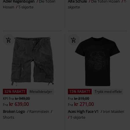
Adler Regenbogen
Die Toten
Alte Schule
Die Toten Hosen
T-
Hosen
T-skjorte
skjorte
32% RABATT
Metalldetaljer
15% RABATT
Trykk med effekt
KPI
Fra
kr 949,00
Fra
kr 319,00
kr 639,00
kr 271,00
Fra
Fra
Broken Logo
Rammstein
Aces High Face V1
Iron Maiden
Shorts
T-skjorte