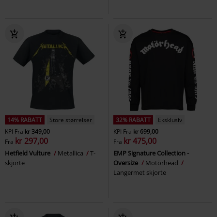
14% RABATT
Store størrelser
32% RABATT
Eksklusiv
KPI
Fra
kr 349,00
KPI
Fra
kr 699,00
kr 297,00
kr 475,00
Fra
Fra
Hetfield Vulture
Metallica
T-
EMP Signature Collection -
skjorte
Oversize
Motörhead
Langermet skjorte