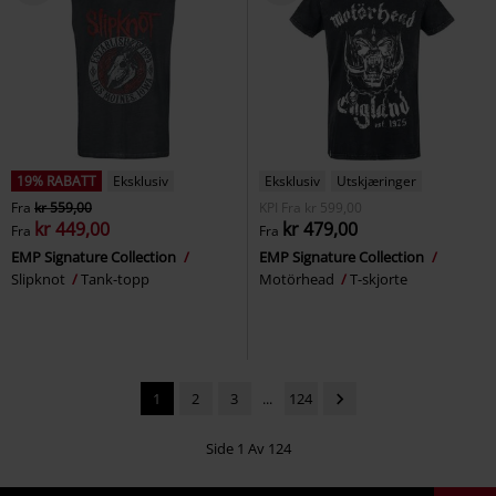
19% RABATT
Eksklusiv
Eksklusiv
Utskjæringer
Fra
kr 559,00
KPI
Fra
kr 599,00
kr 449,00
kr 479,00
Fra
Fra
EMP Signature Collection
EMP Signature Collection
Slipknot
Tank-topp
Motörhead
T-skjorte
1
2
3
...
124
Side 1 Av 124