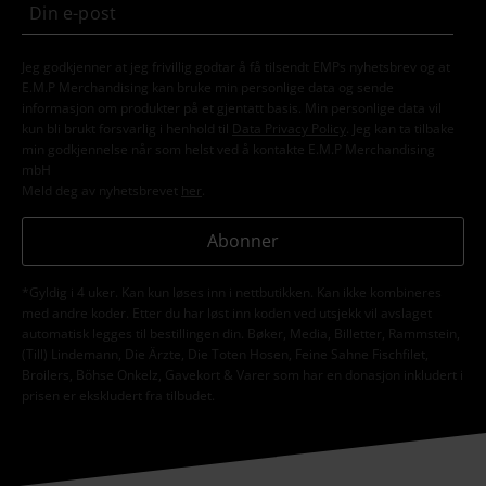
Jeg godkjenner at jeg frivillig godtar å få tilsendt EMPs nyhetsbrev og at
E.M.P Merchandising kan bruke min personlige data og sende
informasjon om produkter på et gjentatt basis. Min personlige data vil
kun bli brukt forsvarlig i henhold til
Data Privacy Policy
. Jeg kan ta tilbake
min godkjennelse når som helst ved å kontakte E.M.P Merchandising
mbH
Meld deg av nyhetsbrevet
her
.
Abonner
*Gyldig i 4 uker. Kan kun løses inn i nettbutikken. Kan ikke kombineres
med andre koder. Etter du har løst inn koden ved utsjekk vil avslaget
automatisk legges til bestillingen din. Bøker, Media, Billetter, Rammstein,
(Till) Lindemann, Die Ärzte, Die Toten Hosen, Feine Sahne Fischfilet,
Broilers, Böhse Onkelz, Gavekort & Varer som har en donasjon inkludert i
prisen er ekskludert fra tilbudet.