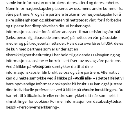
samle inn informasjon om brukere, deres atferd og deres enheter.
Noen informasjonskapsler plasseres av oss, mens andre kommer fra
våre partnere. Vi og våre partnere bruker informasjonskapsler for å
sikre påliteligheten og sikkerheten til nettstedet vårt, for å forbedre
EMP App
og tilpasse handleopplevelsen din. Vi bruker også
informasjonskapsler for å utføre analyser til markedsføringsformål
Her kan du laste ned EMPs nye app helt gratis og ta del i alle de nye
(f.eks. personlig tilpassede annonser) på nettsiden vår, på sosiale
funksjonene og fordelene!
medier og på tredjeparts nettsider. Hvis data overføres til USA, deles
de kun med partnere som er underlagt en
tilstrekkelighetsbeslutning i henhold til gjeldende EU-lovgivning og
informasjonskapslene er korrekt sertifisert av oss og våre partnere.
Ved å klikke på «
Aksepter
» samtykker du til at dine
informasjonskapsler blir brukt av oss og våre partnere. Alternativt
A Warner Music Group Company
kan du nekte samtykke ved å klikke på «
Avslå alle
» – i dette tilfellet vil
bare nødvendige informasjonskapsler bli brukt. Du kan også justere
dine individuelle preferanser ved å klikke på «
Andre innstillinger
». Du
har rett til å tilbakekalle eller endre samtykket ditt når som helst i
«
Innstillinger for cookies
» For mer informasjon om databeskyttelse,
besøk «
Personvernserklæring
».