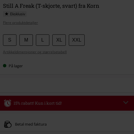
Still A Freak (T-skjorte, svart) fra Korn
Eksklusiv
Flere produktdetaljer
Velg
S
M
L
XL
XXL
størrelse
Artikkeldimensjoner og størrelsetabell
På lager
15% rabatt! Kun i kort tid!
Kode
WEEKEND
Kopier koden
Gyldig fram til 09/08/2026
Betal med faktura
Kun på nett. Minimums ordreverdi 699 kr.