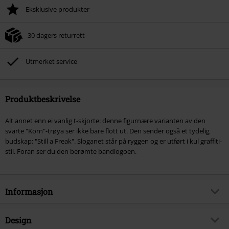
Eksklusive produkter
Når du har skrevet inn koden, vil rabatten automatisk bli trukket fra i
handlekurven.
30 dagers returrett
Kan ikke kombineres med andre kampanjekoder. Følgende er ekskludert fra
rabatten: ikke-salgsvarer, bøker, media, billetter, Rammstein, (Till)
Lindemann, Böhse Onkelz, Broilers, Die Ärzte, Die Toten Hosen, Metality,
Utmerket service
gavekort og varer som inkluderer en donasjon.
Produktbeskrivelse
Alt annet enn ei vanlig t-skjorte: denne figurnære varianten av den
svarte "Korn"-trøya ser ikke bare flott ut. Den sender også et tydelig
budskap: "Still a Freak". Sloganet står på ryggen og er utført i kul graffiti-
stil. Foran ser du den berømte bandlogoen.
Informasjon
Artikkelnummer
341894
Design