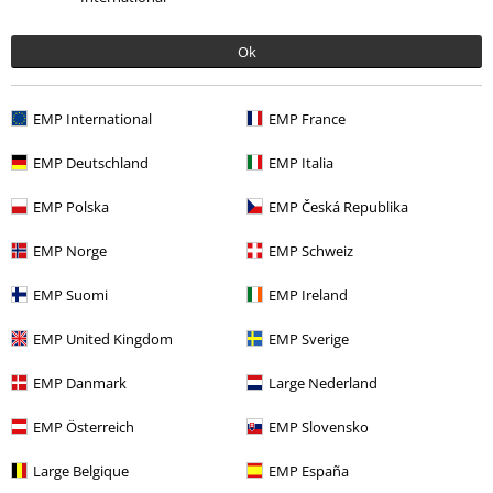
Ok
EMP International
EMP France
EMP Deutschland
EMP Italia
EMP Polska
EMP Česká Republika
Siste besøk
EMP Norge
EMP Schweiz
EMP Suomi
EMP Ireland
EMP United Kingdom
EMP Sverige
EMP Danmark
Large Nederland
EMP Österreich
EMP Slovensko
Large Belgique
EMP España
kr 349,00