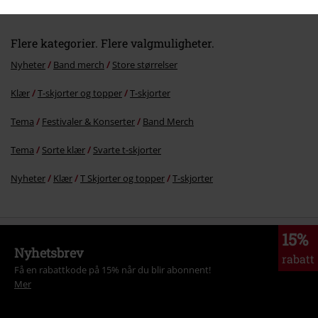
Flere kategorier. Flere valgmuligheter.
Nyheter
Band merch
Store størrelser
Klær
T-skjorter og topper
T-skjorter
Tema
Festivaler & Konserter
Band Merch
Tema
Sorte klær
Svarte t-skjorter
Nyheter
Klær
T Skjorter og topper
T-skjorter
15%
Nyhetsbrev
rabatt
Få en rabattkode på 15% når du blir abonnent!
Mer