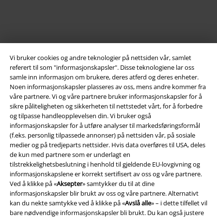
Vi bruker cookies og andre teknologier på nettsiden vår, samlet
referert til som "informasjonskapsler". Disse teknologiene lar oss
samle inn informasjon om brukere, deres atferd og deres enheter.
Noen informasjonskapsler plasseres av oss, mens andre kommer fra
våre partnere. Vi og våre partnere bruker informasjonskapsler for å
Juridisk informasjon/Vilkår
sikre påliteligheten og sikkerheten til nettstedet vårt, for å forbedre
og tilpasse handleopplevelsen din. Vi bruker også
Vilkår
informasjonskapsler for å utføre analyser til markedsføringsformål
(f.eks. personlig tilpassede annonser) på nettsiden vår, på sosiale
Impressum
medier og på tredjeparts nettsider. Hvis data overføres til USA, deles
de kun med partnere som er underlagt en
tilstrekkelighetsbeslutning i henhold til gjeldende EU-lovgivning og
Konfidensialitetserklæring
informasjonskapslene er korrekt sertifisert av oss og våre partnere.
Ved å klikke på «
Aksepter
» samtykker du til at dine
Avfallshåndtering og miljøbeskyttelse
informasjonskapsler blir brukt av oss og våre partnere. Alternativt
kan du nekte samtykke ved å klikke på «
Avslå alle
» – i dette tilfellet vil
Samsvarserklæring
bare nødvendige informasjonskapsler bli brukt. Du kan også justere