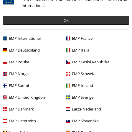
Broilers, Böhse Onkelz, Gavekort & Varer som har en donasjon inkludert i
International
prisen er ekskludert fra tilbudet.
Ok
EMP International
EMP France
EMP Deutschland
EMP Italia
Vår kundeservice er her for deg
mailbox@emp-shop.no.
Lær mer
EMP Polska
EMP Česká Republika
Start chat
EMP Norge
EMP Schweiz
EMP Suomi
EMP Ireland
EMP United Kingdom
EMP Sverige
Kundeservice
EMP Danmark
Large Nederland
Hjelp/FAQ
EMP Österreich
EMP Slovensko
Returvilkår