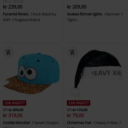
KPI
kr 299,00
kr 239,00
kr 209,00
Pyramid Rivets
Rock Rebel by
Snakes fishnet tights
Banned
EMP
Naglearmbånd
Tights
20% RABATT
33% RABATT
KPI
kr 399,00
KPI
kr 119,00
kr 319,00
kr 79,00
Cookie Monster
Sesam Stasjon
Christmas Hat
Heavy X-Mas