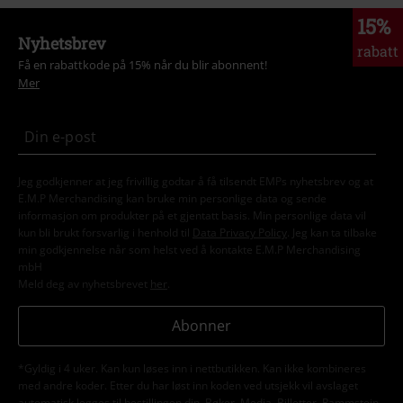
15%
Nyhetsbrev
rabatt
Få en rabattkode på 15% når du blir abonnent!
Mer
Jeg godkjenner at jeg frivillig godtar å få tilsendt EMPs nyhetsbrev og at
E.M.P Merchandising kan bruke min personlige data og sende
informasjon om produkter på et gjentatt basis. Min personlige data vil
kun bli brukt forsvarlig i henhold til
Data Privacy Policy
. Jeg kan ta tilbake
min godkjennelse når som helst ved å kontakte E.M.P Merchandising
mbH
Meld deg av nyhetsbrevet
her
.
Abonner
*Gyldig i 4 uker. Kan kun løses inn i nettbutikken. Kan ikke kombineres
med andre koder. Etter du har løst inn koden ved utsjekk vil avslaget
automatisk legges til bestillingen din. Bøker, Media, Billetter, Rammstein,