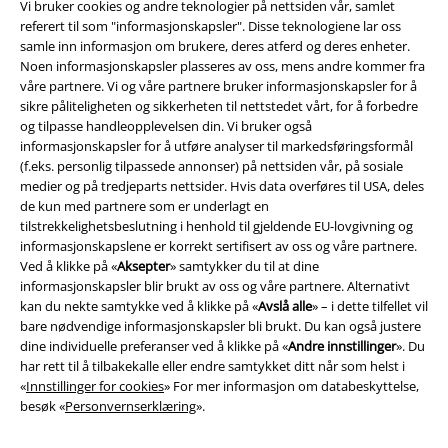
Vi bruker cookies og andre teknologier på nettsiden vår, samlet
referert til som "informasjonskapsler". Disse teknologiene lar oss
samle inn informasjon om brukere, deres atferd og deres enheter.
Noen informasjonskapsler plasseres av oss, mens andre kommer fra
våre partnere. Vi og våre partnere bruker informasjonskapsler for å
sikre påliteligheten og sikkerheten til nettstedet vårt, for å forbedre
og tilpasse handleopplevelsen din. Vi bruker også
informasjonskapsler for å utføre analyser til markedsføringsformål
(f.eks. personlig tilpassede annonser) på nettsiden vår, på sosiale
medier og på tredjeparts nettsider. Hvis data overføres til USA, deles
de kun med partnere som er underlagt en
tilstrekkelighetsbeslutning i henhold til gjeldende EU-lovgivning og
informasjonskapslene er korrekt sertifisert av oss og våre partnere.
Juridisk informasjon/Vilkår
Ved å klikke på «
Aksepter
» samtykker du til at dine
informasjonskapsler blir brukt av oss og våre partnere. Alternativt
Vilkår
kan du nekte samtykke ved å klikke på «
Avslå alle
» – i dette tilfellet vil
bare nødvendige informasjonskapsler bli brukt. Du kan også justere
Impressum
dine individuelle preferanser ved å klikke på «
Andre innstillinger
». Du
har rett til å tilbakekalle eller endre samtykket ditt når som helst i
Konfidensialitetserklæring
«
Innstillinger for cookies
» For mer informasjon om databeskyttelse,
besøk «
Personvernserklæring
».
Avfallshåndtering og miljøbeskyttelse