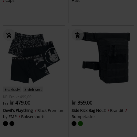
Caps
Hatt
Eksklusiv
3-delt sett
KPI
Fra
kr 499,00
kr 479,00
kr 359,00
Fra
Devil's Plaything
Black Premium
Side Kick Bag No. 2
Brandit
by EMP
Boksershorts
Rumpetaske