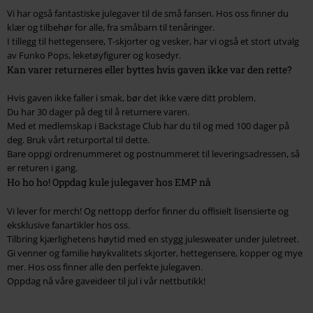
Vi har også fantastiske julegaver til de små fansen. Hos oss finner du
klær og tilbehør for alle, fra småbarn til tenåringer.
I tillegg til hettegensere, T-skjorter og vesker, har vi også et stort utvalg
av Funko Pops, leketøyfigurer og kosedyr.
Kan varer returneres eller byttes hvis gaven ikke var den rette?
Hvis gaven ikke faller i smak, bør det ikke være ditt problem.
Du har 30 dager på deg til å returnere varen.
Med et medlemskap i Backstage Club har du til og med 100 dager på
deg. Bruk vårt returportal til dette.
Bare oppgi ordrenummeret og postnummeret til leveringsadressen, så
er returen i gang.
Ho ho ho! Oppdag kule julegaver hos EMP nå
Vi lever for merch! Og nettopp derfor finner du offisielt lisensierte og
eksklusive fanartikler hos oss.
Tilbring kjærlighetens høytid med en stygg julesweater under juletreet.
Gi venner og familie høykvalitets skjorter, hettegensere, kopper og mye
mer. Hos oss finner alle den perfekte julegaven.
Oppdag nå våre gaveideer til jul i vår nettbutikk!