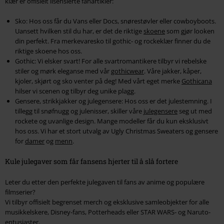
klær er offisielt lisensierte fanartikler:
Sko: Hos oss får du Vans eller Docs, snørestøvler eller cowboyboots.
Uansett hvilken stil du har, er det de riktige
skoene
som gjør looken
din perfekt. Fra merkevaresko til gothic- og rockeklær finner du de
riktige skoene hos oss.
Gothic: Vi elsker svart! For alle svartromantikere tilbyr vi rebelske
stiler og mørk eleganse med vår
gothicwear
. Våre jakker, kåper,
kjoler, skjørt og sko venter på deg! Med vårt eget merke
Gothicana
hilser vi scenen og tilbyr deg unike plagg.
Gensere, strikkjakker og julegensere: Hos oss er det julestemning. I
tillegg til snøfnugg og julenisser, skiller våre
julegensere
seg ut med
rockete og uvanlige design. Mange modeller får du kun eksklusivt
hos oss. Vi har et stort utvalg av Ugly Christmas Sweaters og gensere
for
damer
og
menn
.
Kule julegaver som får fansens hjerter til å slå fortere
Leter du etter den perfekte julegaven til fans av anime og populære
filmserier?
Vi tilbyr offisielt begrenset merch og eksklusive samleobjekter for alle
musikkelskere, Disney-fans, Potterheads eller STAR WARS- og Naruto-
entusiaster.