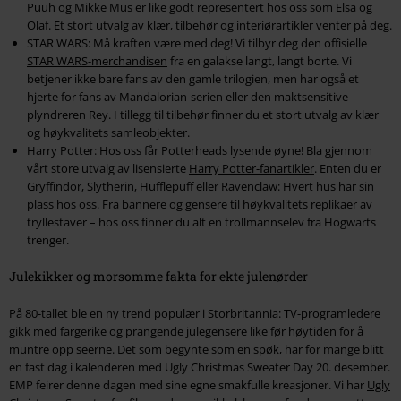
Puuh og Mikke Mus er like godt representert hos oss som Elsa og
Olaf. Et stort utvalg av klær, tilbehør og interiørartikler venter på deg.
STAR WARS: Må kraften være med deg! Vi tilbyr deg den offisielle
STAR WARS-merchandisen
fra en galakse langt, langt borte. Vi
betjener ikke bare fans av den gamle trilogien, men har også et
hjerte for fans av Mandalorian-serien eller den maktsensitive
plyndreren Rey. I tillegg til tilbehør finner du et stort utvalg av klær
og høykvalitets samleobjekter.
Harry Potter: Hos oss får Potterheads lysende øyne! Bla gjennom
vårt store utvalg av lisensierte
Harry Potter-fanartikler
. Enten du er
Gryffindor, Slytherin, Hufflepuff eller Ravenclaw: Hvert hus har sin
plass hos oss. Fra bannere og gensere til høykvalitets replikaer av
tryllestaver – hos oss finner du alt en trollmannselev fra Hogwarts
trenger.
Julekikker og morsomme fakta for ekte julenørder
På 80-tallet ble en ny trend populær i Storbritannia: TV-programledere
gikk med fargerike og prangende julegensere like før høytiden for å
muntre opp seerne. Det som begynte som en spøk, har for mange blitt
en fast dag i kalenderen med Ugly Christmas Sweater Day 20. desember.
EMP feirer denne dagen med sine egne smakfulle kreasjoner. Vi har
Ugly