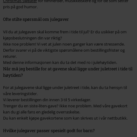
Christmas Sweater
for filmnerder, musikkelskere og for de som setter
pris på god humor.
Ofte stilte spørsmål om julegaver
Vil du at julegaven skal komme frem i tide til jul? Er du usikker på om
kjøpsbeslutningen din var riktig?
Ikke noe problem! Vi vet at julen noen ganger kan være stressende.
Derfor svarer vi på de viktigste spørsmålene om bestillingsfrister og
returer.
Med denne informasjonen kan du ta det med ro i julehøytiden.
Når må jeg bestille for at gavene skal ligge under juletreet i tide til
høytiden?
For at julegavene skal ligge under juletreet i tide, kan du ta hensyn til
våre leveringstider.
Vi leverer bestillingen din innen 3 til 5 virkedager.
Trenger du en siste-liten-gave? Ikke noe problem. Med våre gavekort
kan du gi alle fans en gledelig overraskelse.
Du kan enkelt kjøpe gavekortene som kan skrives ut i vår nettbutikk.
Hvilke julegaver passer spesielt godt for barn?