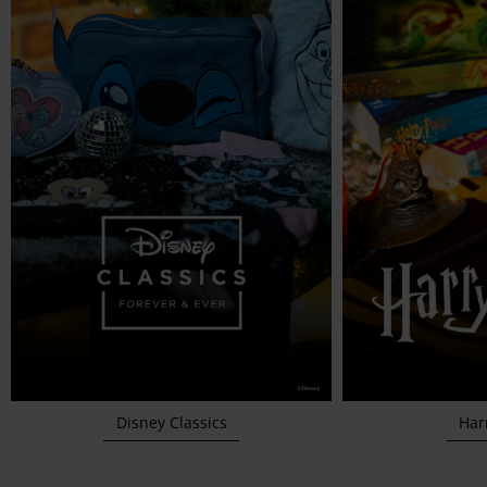
Disney Classics
Harr