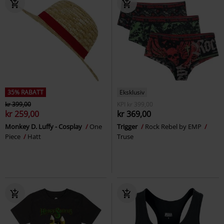
35% RABATT
Eksklusiv
kr 399,00
KPI
kr 399,00
kr 259,00
kr 369,00
Monkey D. Luffy - Cosplay
One
Trigger
Rock Rebel by EMP
Piece
Hatt
Truse