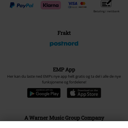
Betaling i nettbank
Frakt
EMP App
Her kan du laste ned EMPs nye app helt gratis og ta del i alle de nye
funksjonene og fordelene!
A Warner Music Group Company