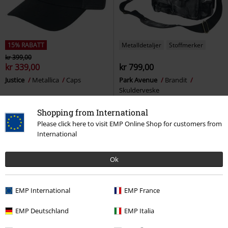
15% RABATT
Metalldetaljer
Stoffmerker
kr 399,00
kr 339,00
kr 799,00
Justice
Metallica
Caps
Park Avenue
Brandit
Skulderveske
Shopping from International
Please click here to visit EMP Online Shop for customers from
International
Vis alle produkter
Ok
Kule Julegaver: Velg originale, morsomme og egenartige
EMP International
EMP France
gaver!
EMP Deutschland
EMP Italia
Ho ho ho! Julen står for døren. Er pepperkakene tilbake i
supermarkedet, og du lurer på: Hva skal jeg gi i gave?