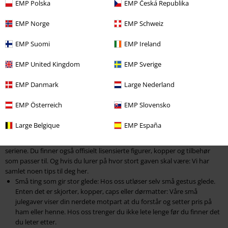
EMP Polska
EMP Česká Republika
Det føles som om høytiden alltid kommer litt for tidlig. Men ikke få
panikk!
EMP Norge
EMP Schweiz
I vår nettbutikk finner du de perfekte julegavene for en fan-tastisk
gaveutdeling!
EMP Suomi
EMP Ireland
Med vårt
brede utvalg av merch
samler vi fans og nerds under juletreet.
Så ta litt av jobben fra julenissen og gi bort noe spesielt!
EMP United Kingdom
EMP Sverige
Hvert år begynner jakten på den perfekte julegaven
EMP Danmark
Large Nederland
Har du ikke lyst til å gi bort dusjgel og deospray? Unngå bestemor-og-
bestefar-gaver ved å velge det fineste merch på denne siden av
EMP Österreich
EMP Slovensko
fanbasen!
Tror du at kreative og kule julegaver ikke er din sterke side? Da kan du
Large Belgique
EMP España
overbevise deg selv om det motsatte med våre gaveideer!
Vi har klær av høy kvalitet fra de mest kjente spill-, film- og anime-
seriene. Du finner også offisielt lisensierte figurer, kopper og tilbehør
som passer til. Og hvis du lurer på hvor stort gaven skal være: Vi har
samlet noen tips til deg her.
Små ting som gir stor glede: Hos oss utløser selv små gestus glede.
Enten det er skjorter, kopper, caps eller dørmatter: Våre små
julegaver viser din nerdete motpart at du forstår og setter pris på
ham eller henne. Hos oss trenger du ikke lete lenge før du finner det
du leter etter.