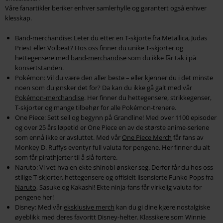
Våre fanartikler beriker enhver samlerhylle og garantert også enhver
klesskap.
Band-merchandise: Leter du etter en T-skjorte fra Metallica, Judas
Priest eller Volbeat? Hos oss finner du unike T-skjorter og
hettegensere med
band-merchandise
som du ikke får tak i på
konsertstanden.
Pokémon: Vil du være den aller beste – eller kjenner du i det minste
noen som du ønsker det for? Da kan du ikke gå galt med vår
Pokémon-merchandise
. Her finner du hettegensere, strikkegenser,
T-skjorter og mange tilbehør for alle Pokémon-trenere.
One Piece: Sett seil og begynn på Grandline! Med over 1100 episoder
og over 25 års løpetid er One Piece en av de største anime-seriene
som ennå ikke er avsluttet. Med vår
One Piece Merch
får fans av
Monkey D. Ruffys eventyr full valuta for pengene. Her finner du alt
som får pirathjerter til å slå fortere.
Naruto: Vi vet hva en ekte shinobi ønsker seg. Derfor får du hos oss
stilige T-skjorter, hettegensere og offisielt lisensierte Funko Pops fra
Naruto
, Sasuke og Kakashi! Ekte ninja-fans får virkelig valuta for
pengene her!
Disney: Med vår
eksklusive merch
kan du gi dine kjære nostalgiske
øyeblikk med deres favoritt Disney-helter. Klassikere som Winnie