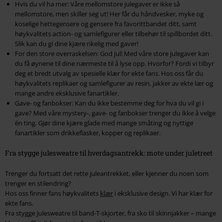
Hvis du vil ha mer: Våre mellomstore julegaver er ikke så
mellomstore, men skiller seg ut! Her får du håndvesker, myke og
koselige hettegensere og gensere fra favorittbandet ditt, samt
høykvalitets action- og samlefigurer eller tilbehør til spillbordet ditt.
Slik kan du gi dine kjære rikelig med gaver!
For den store overraskelsen: God jul! Med våre store julegaver kan
du få øynene til dine nærmeste til å lyse opp. Hvorfor? Fordi vi tilbyr
deg et bredt utvalg av spesielle klær for ekte fans. Hos oss får du
høykvalitets replikaer og samlefigurer av resin, jakker av ekte lær og
mange andre eksklusive fanartikler.
Gave- og fanbokser: Kan du ikke bestemme deg for hva du vil gi i
gave? Med våre mystery-, gave- og fanbokser trenger du ikke å velge
én ting. Gjør dine kjære glade med mange småting og nyttige
fanartikler som drikkeflasker, kopper og replikaer.
Fra stygge julesweatre til hverdagsantrekk: mote under juletreet
Trenger du fortsatt det rette juleantrekket, eller kjenner du noen som
trenger en stilendring?
Hos oss finner fans høykvalitets
klær
i eksklusive design. Vi har klær for
ekte fans.
Fra stygge julesweatre til band-T-skjorter, fra sko til skinnjakker – mange