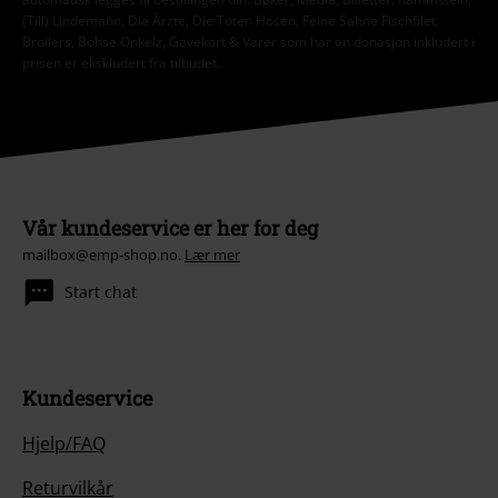
(Till) Lindemann, Die Ärzte, Die Toten Hosen, Feine Sahne Fischfilet,
Broilers, Böhse Onkelz, Gavekort & Varer som har en donasjon inkludert i
prisen er ekskludert fra tilbudet.
Vår kundeservice er her for deg
mailbox@emp-shop.no.
Lær mer
Start chat
Kundeservice
Hjelp/FAQ
Returvilkår