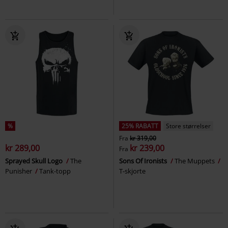
%
25% RABATT
Store størrelser
Fra
kr 319,00
kr 289,00
kr 239,00
Fra
Sprayed Skull Logo
The
Sons Of Ironists
The Muppets
Punisher
Tank-topp
T-skjorte