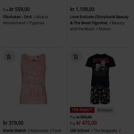
kr 559,00
kr 1.109,00
Fra
Filurkaten - Smil
Alice in
Love Endures (Storybook Beauty
Wonderland
Pyjamas
& The Beast Figurine)
Beauty
and the Beast
Statue
15% RABATT
Eksklusiv
Fra
kr 559,00
kr 319,00
kr 475,00
Fra
Marie Sketch
Aristocats
Tank-
Old School
The Muppets