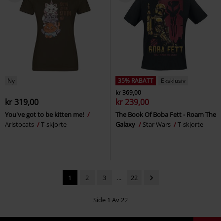
Ny
35% RABATT
Eksklusiv
kr 369,00
kr 319,00
kr 239,00
You've got to be kitten me!
The Book Of Boba Fett - Roam The
Aristocats
T-skjorte
Galaxy
Star Wars
T-skjorte
1
2
3
...
22
Side 1 Av 22