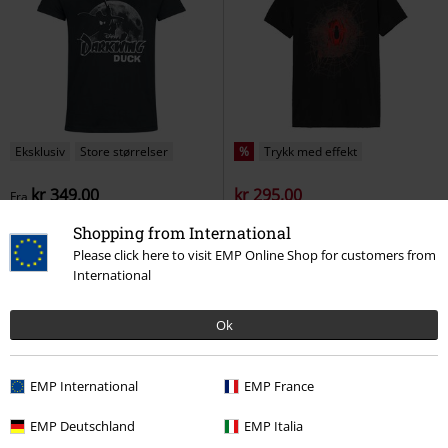
Eksklusiv
Store størrelser
%
Trykk med effekt
kr 349,00
kr 295,00
Fra
Darkwing Duck - Moonlight
Destroyed Spider Web
Spider-
Shopping from International
Darkwing Duck
T-skjorte
Man
T-skjorte
Please click here to visit EMP Online Shop for customers from
International
Ok
EMP International
EMP France
EMP Deutschland
EMP Italia