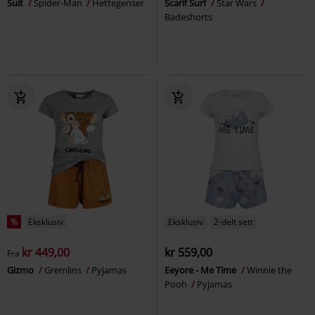
Suit
Spider-Man
Hettegenser
Scarif Surf
Star Wars
Badeshorts
%
Eksklusiv
Eksklusiv
2-delt sett
kr 449,00
kr 559,00
Fra
Gizmo
Gremlins
Pyjamas
Eeyore - Me Time
Winnie the
Pooh
Pyjamas