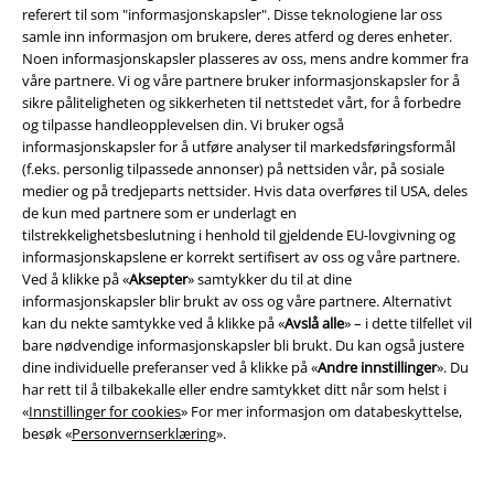
referert til som "informasjonskapsler". Disse teknologiene lar oss
samle inn informasjon om brukere, deres atferd og deres enheter.
Noen informasjonskapsler plasseres av oss, mens andre kommer fra
våre partnere. Vi og våre partnere bruker informasjonskapsler for å
sikre påliteligheten og sikkerheten til nettstedet vårt, for å forbedre
og tilpasse handleopplevelsen din. Vi bruker også
informasjonskapsler for å utføre analyser til markedsføringsformål
(f.eks. personlig tilpassede annonser) på nettsiden vår, på sosiale
medier og på tredjeparts nettsider. Hvis data overføres til USA, deles
Community
de kun med partnere som er underlagt en
tilstrekkelighetsbeslutning i henhold til gjeldende EU-lovgivning og
informasjonskapslene er korrekt sertifisert av oss og våre partnere.
Ved å klikke på «
Aksepter
» samtykker du til at dine
informasjonskapsler blir brukt av oss og våre partnere. Alternativt
kan du nekte samtykke ved å klikke på «
Avslå alle
» – i dette tilfellet vil
bare nødvendige informasjonskapsler bli brukt. Du kan også justere
dine individuelle preferanser ved å klikke på «
Andre innstillinger
». Du
har rett til å tilbakekalle eller endre samtykket ditt når som helst i
«
Innstillinger for cookies
» For mer informasjon om databeskyttelse,
besøk «
Personvernserklæring
».
Betalingsmåter