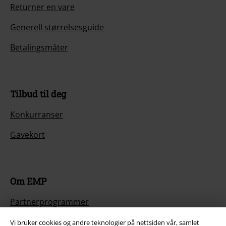
Returner en vare
Generell størrelsesguide
Betalingsmåter
Tilbud til deg
Konkurranser
Gavekort
Om EMP
Partnerprogrammer
Bærekraftighet
Vi bruker cookies og andre teknologier på nettsiden vår, samlet