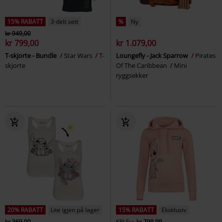
15% RABATT
3-delt sett
%
Ny
kr 949,00
kr 799,00
kr 1.079,00
T-skjorte - Bundle
Star Wars
T-
Loungefly - Jack Sparrow
Pirates
skjorte
Of The Caribbean
Mini
ryggsekker
20% RABATT
Lite igjen på lager
15% RABATT
Eksklusiv
kr 369,00
KPI
Fra
kr 799,99