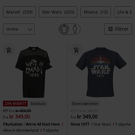
Marvel
(259)
Star Wars
(253)
Moana
(13)
Lilo & St
Filtrer
23% RABATT
Eksklusiv
Store størrelser
KPI
Fra
kr 454,00
KPI
Fra
kr 349,99
kr 349,00
kr 349,00
Fra
Fra
Filurkatten - We're All Mad Here
Since 1977
Star Wars
T-skjorte
Alice in Wonderland
T-skjorte