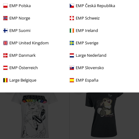
EMP Polska
EMP Česká Republika
EMP Norge
EMP Schweiz
Ny
Eksklusiv
Ny
EMP Suomi
EMP Ireland
kr 559,00
kr 869,00
EMP United Kingdom
EMP Sverige
Ursula - Me before coffee
The
Groot - Oversized
Guardians Of
Little Mermaid
Pyjamas
The Galaxy
Hettegenser
EMP Danmark
Large Nederland
EMP Österreich
EMP Slovensko
Large Belgique
EMP España