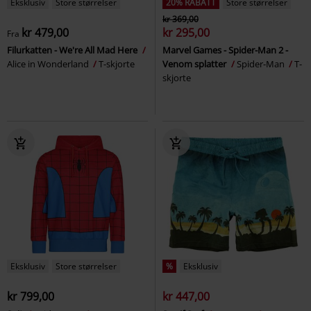
Eksklusiv
Store størrelser
20% RABATT
Store størrelser
kr 369,00
kr 479,00
kr 295,00
Fra
Filurkatten - We're All Mad Here
Marvel Games - Spider-Man 2 -
Alice in Wonderland
T-skjorte
Venom splatter
Spider-Man
T-
skjorte
Eksklusiv
Store størrelser
%
Eksklusiv
kr 799,00
kr 447,00