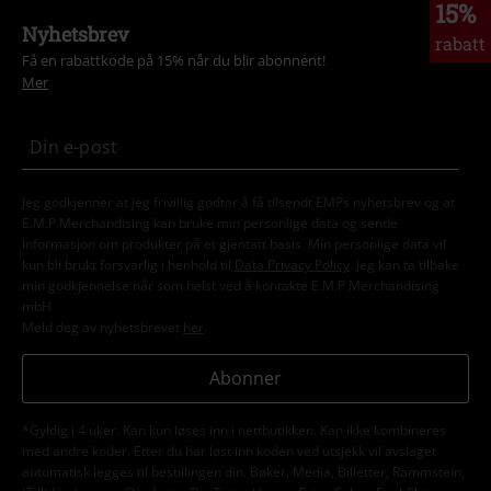
15%
Nyhetsbrev
rabatt
Få en rabattkode på 15% når du blir abonnent!
Mer
Jeg godkjenner at jeg frivillig godtar å få tilsendt EMPs nyhetsbrev og at
E.M.P Merchandising kan bruke min personlige data og sende
informasjon om produkter på et gjentatt basis. Min personlige data vil
kun bli brukt forsvarlig i henhold til
Data Privacy Policy
. Jeg kan ta tilbake
min godkjennelse når som helst ved å kontakte E.M.P Merchandising
mbH
Meld deg av nyhetsbrevet
her
.
Abonner
*Gyldig i 4 uker. Kan kun løses inn i nettbutikken. Kan ikke kombineres
med andre koder. Etter du har løst inn koden ved utsjekk vil avslaget
automatisk legges til bestillingen din. Bøker, Media, Billetter, Rammstein,