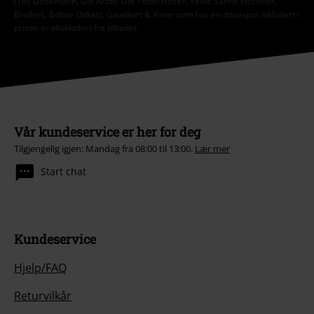
(Till) Lindemann, Die Ärzte, Die Toten Hosen, Feine Sahne Fischfilet,
Broilers, Böhse Onkelz, Gavekort & Varer som har en donasjon inkludert i
prisen er ekskludert fra tilbudet.
Vår kundeservice er her for deg
Tilgjengelig igjen: Mandag fra 08:00 til 13:00.
Lær mer
Start chat
Kundeservice
Hjelp/FAQ
Returvilkår