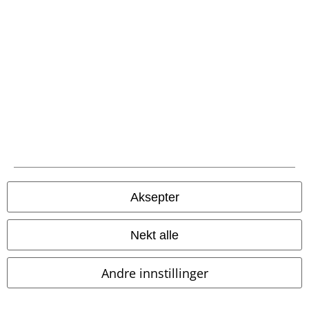
Frakt
EMP App
Her kan du laste ned EMPs nye app helt gratis og ta del i alle de nye
funksjonene og fordelene!
Aksepter
Nekt alle
A Warner Music Group Company
Andre innstillinger