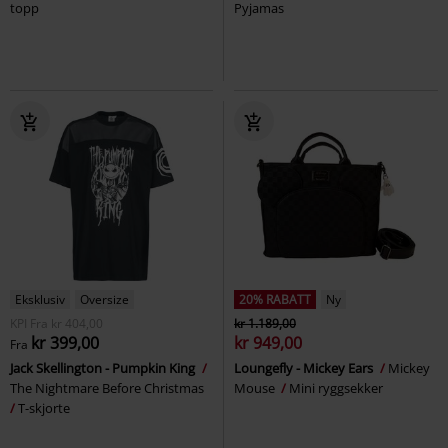
topp
Pyjamas
Eksklusiv
Oversize
20% RABATT
Ny
KPI
Fra
kr 404,00
kr 1.189,00
kr 399,00
kr 949,00
Fra
Jack Skellington - Pumpkin King
Loungefly - Mickey Ears
Mickey
The Nightmare Before Christmas
Mouse
Mini ryggsekker
T-skjorte