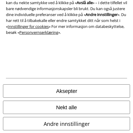
kan du nekte samtykke ved å klikke på «
Avslå alle
» – i dette tilfellet vil
Avfallshåndtering og miljøbeskyttelse
bare nødvendige informasjonskapsler bli brukt. Du kan også justere
dine individuelle preferanser ved å klikke på «
Andre innstillinger
». Du
Samsvarserklæring
har rett til å tilbakekalle eller endre samtykket ditt når som helst i
«
Innstillinger for cookies
» For mer informasjon om databeskyttelse,
besøk «
Personvernserklæring
».
Innstillinger for cookies
Angre bestilling
Alle priser inkluderer moms og skatt.
Frakt er ikke inkludert
.
© 1986-2026 E.M.P. Merchandising HGmbH
Aksepter
EMP Online Shops
Nekt alle
EMP International
Andre innstillinger
EMP France