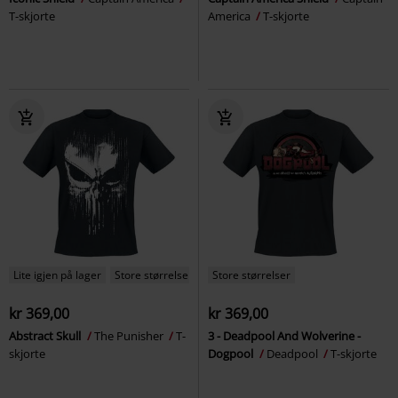
T-skjorte
America
T-skjorte
Lite igjen på lager
Store størrelser
Store størrelser
kr 369,00
kr 369,00
Abstract Skull
The Punisher
T-
3 - Deadpool And Wolverine -
skjorte
Dogpool
Deadpool
T-skjorte