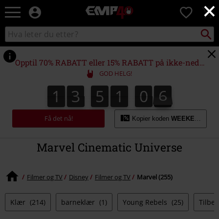
×
EMP
0
-
Musikk,
Søk
Søk
film,
i
TV
katalogen
og
Opptil 70% RABATT eller 15% RABATT på ikke-nedsatte varer!*
gaming
GOD HELG!
merch
-
1
3
5
1
0
6
1
3
5
1
0
5
0
0
7
5
Alternativ
6
mote
Få det nå!
Kopier koden
WEEKEND
Marvel Cinematic Universe
Filmer og TV
Disney
Filmer og TV
Marvel (255)
Klær
(214)
barneklær
(1)
Young Rebels
(25)
Tilbe