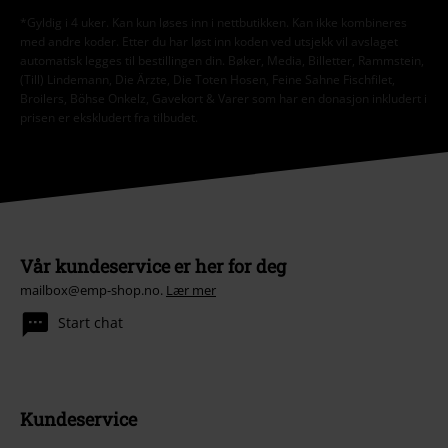
*Gyldig i 4 uker. Kan kun løses inn i nettbutikken. Kan ikke kombineres
med andre koder. Etter du har løst inn koden ved utsjekk vil avslaget
automatisk legges til bestillingen din. Bøker, Media, Billetter, Rammstein,
(Till) Lindemann, Die Ärzte, Die Toten Hosen, Feine Sahne Fischfilet,
Broilers, Böhse Onkelz, Gavekort & Varer som har en donasjon inkludert i
prisen er ekskludert fra tilbudet.
Vår kundeservice er her for deg
mailbox@emp-shop.no.
Lær mer
Start chat
Kundeservice