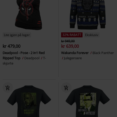
Lite igjen på lager
32% RABATT
Eksklusiv
kr 949,00
kr 479,00
kr 639,00
Deadpool - Pose - 2 in1 Red
Wakanda Forever
Black Panther
Ripped Top
Deadpool
T-
Julegensere
skjorte