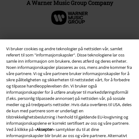
A Warner Music Group Company
Vi bruker cookies og andre teknologier på nettsiden vår, samlet
referert til som "informasjonskapsler". Disse teknologiene lar oss
samle inn informasjon om brukere, deres atferd og deres enheter.
Noen informasjonskapsler plasseres av oss, mens andre kommer fra
våre partnere. Vi og våre partnere bruker informasjonskapsler for å
sikre påliteligheten og sikkerheten til nettstedet vårt, for å forbedre
og tilpasse handleopplevelsen din. Vi bruker også
Juridisk informasjon/Vilkår
informasjonskapsler for å utføre analyser til markedsføringsformål
(f.eks. personlig tilpassede annonser) på nettsiden vår, på sosiale
Vilkår
medier og på tredjeparts nettsider. Hvis data overføres til USA, deles
de kun med partnere som er underlagt en
tilstrekkelighetsbeslutning i henhold til gjeldende EU-lovgivning og
Impressum
informasjonskapslene er korrekt sertifisert av oss og våre partnere.
Ved å klikke på «
Aksepter
» samtykker du til at dine
Konfidensialitetserklæring
informasjonskapsler blir brukt av oss og våre partnere. Alternativt