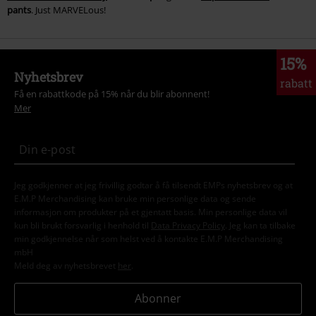
pants
. Just MARVELous!
15%
Nyhetsbrev
rabatt
Få en rabattkode på 15% når du blir abonnent!
Mer
Jeg godkjenner at jeg frivillig godtar å få tilsendt EMPs nyhetsbrev og at
E.M.P Merchandising kan bruke min personlige data og sende
informasjon om produkter på et gjentatt basis. Min personlige data vil
kun bli brukt forsvarlig i henhold til
Data Privacy Policy
. Jeg kan ta tilbake
min godkjennelse når som helst ved å kontakte E.M.P Merchandising
mbH
Meld deg av nyhetsbrevet
her
.
Abonner