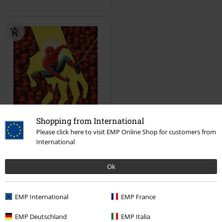
Shopping from International
Forhåndsbestill
Please click here to visit EMP Online Shop for customers from
kr 569,00
International
Spider-Man: Brand new Day OST
Spider-Man
LP
Standard
Ok
EMP International
EMP France
EMP Deutschland
EMP Italia
1
...
3
4
5