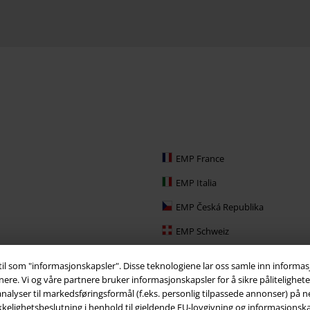
EMP France
EMP Italia
EMP Česká Republika
EMP Schweiz
EMP Ireland
 til som "informasjonskapsler". Disse teknologiene lar oss samle inn inform
. Vi og våre partnere bruker informasjonskapsler for å sikre påliteligheten 
EMP Sverige
alyser til markedsføringsformål (f.eks. personlig tilpassede annonser) på ne
Large Nederland
kelighetsbeslutning i henhold til gjeldende EU-lovgivning og informasjonskap