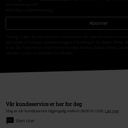
Merchandising mbH
Meld deg av nyhetsbrevet
her
.
Abonner
*Gyldig i 4 uker. Kan kun løses inn i nettbutikken. Kan ikke kombineres med a
ved utsjekk vil avslaget automatisk legges til bestillingen din. Bøker, Media, B
Ärzte, Die Toten Hosen, Feine Sahne Fischfilet, Broilers, Böhse Onkelz, Gav
inkludert i prisen er ekskludert fra tilbudet.
Vår kundeservice er her for deg
Idag er vår kundeservice tilgjengelig mellom 08:00 til 13:00.
Lær mer
Start chat