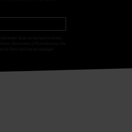
ndre koder. Etter du har løst inn koden
illetter, Rammstein, (Till) Lindemann, Die
ekort & Varer som har en donasjon