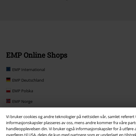
EMP Online Shops
EMP International
EMP Deutschland
EMP Polska
EMP Norge
EMP Suomi
Vi bruker cookies og andre teknologier på nettsiden vår, samlet referert
informasjonskapsler plasseres av oss, mens andre kommer fra våre partnere
EMP United Kingdom
handleopplevelsen din. Vi bruker også informasjonskapsler for å utføre an
EMP Danmark
overføres til USA, deles de kun med partnere som er underlagt en tilstrek