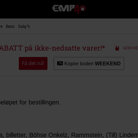
EMP
-
Musikk,
film,
re
Barn
Salg %
TV
og
gaming
ABATT på ikke-nedsatte varer!*
GOD HE
merch
-
Alternativ
Få det nå!
Kopier koden
WEEKEND
mote
eløpet for bestillingen.
a, billetter, Böhse Onkelz, Rammstein, (Till) Linde