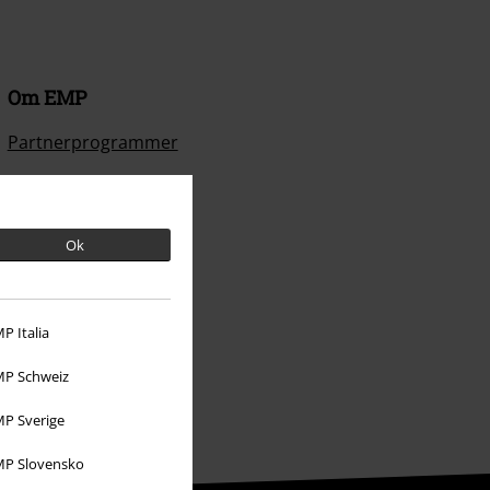
Om EMP
Partnerprogrammer
Bærekraftighet
Ok
P Italia
P Schweiz
P Sverige
P Slovensko