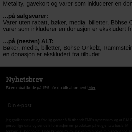
Metality, gavekort og varer som inkluderer en dona
...på salgsvarer:
Varer uten rabatt, bøker, media, billetter, Böhse
varer som inkluderer en donasjon er ekskludert fra
...på (nesten) ALT:
Bøker, media, billetter, Böhse Onkelz, Rammstein,
en donasjon er ekskludert fra tilbudet.
Nyhetsbrev
Få en rabattkode på 15% når du blir abonnent!
Mer
Jeg godkjenner at jeg frivillig godtar å få tilsendt EMPs nyhetsbrev og at E.
personlige data og sende informasjon om produkter på et gjentatt basis. Min p
forsvarlig i henhold til
Data Privacy Policy
. Jeg kan ta tilbake min godkjennels