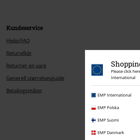
Kundeservice
Hjelp/FAQ
Returvilkår
Shopping
Returner en vare
Please click he
Generell størrelsesguide
International
Betalingsmåter
EMP International
EMP Polska
EMP Suomi
EMP Danmark