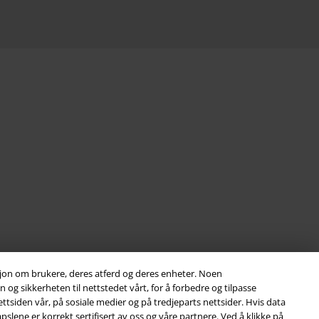
asjon om brukere, deres atferd og deres enheter. Noen
og sikkerheten til nettstedet vårt, for å forbedre og tilpasse
ttsiden vår, på sosiale medier og på tredjeparts nettsider. Hvis data
slene er korrekt sertifisert av oss og våre partnere. Ved å klikke på