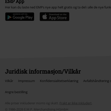
EMP App
Her kan du laste ned EMPs nye app helt gratis og ta del i alle de nye fun
Juridisk informasjon/Vilkår
Vilkår
Impressum
Konfidensialitetserklæring
Avfallshåndtering 
Angre bestilling
Alle priser inkluderer moms og skatt.
Frakt er ikke inkludert
.
© 1986-2026 E.M.P. Merchandising HGmbH