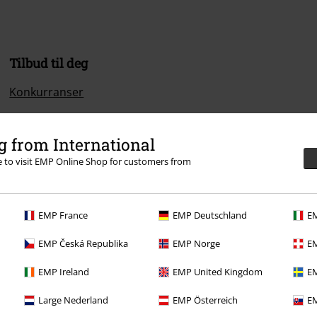
Tilbud til deg
Konkurranser
Gavekort
 from International
re to visit EMP Online Shop for customers from
EMP France
EMP Deutschland
EM
EMP Česká Republika
EMP Norge
EM
EMP Ireland
EMP United Kingdom
EM
Large Nederland
EMP Österreich
EM