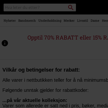
Skipp til
Søk
Søk
hovedinnhold
i
katalogen
Nyheter
Bandmerch
Underholdning
Merker
Livsstil
Dame
Her
Opptil 70% RABATT eller 15% R
Vilkår og betingelser for rabatt:
Alle varer i nettbutikken teller for å nå minimumsb
Følgende unntak gjelder for rabattkoder:
...på vår aktuelle kolleksjon:
Varer som allerede er satt ned i pris, bøker, medi