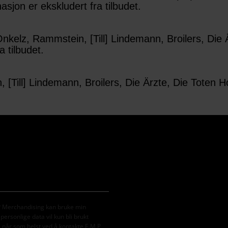
sjon er ekskludert fra tilbudet.
 Onkelz, Rammstein, [Till] Lindemann, Broilers, Die
 tilbudet.
 [Till] Lindemann, Broilers, Die Ärzte, Die Toten H
M.P Merchandising kan bruke min
ersonlige data vil kun bli brukt
e når som helst ved å kontakte E.M.P