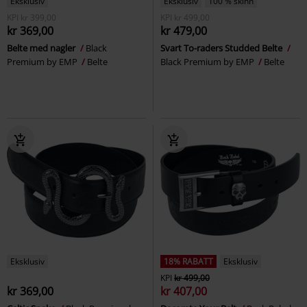
Eksklusiv
Eksklusiv
100 % skinn
KPI
kr 399,00
KPI
kr 499,00
kr 369,00
kr 479,00
Belte med nagler
Black
Svart To-raders Studded Belte
Premium by EMP
Belte
Black Premium by EMP
Belte
Eksklusiv
18% RABATT
Eksklusiv
KPI
kr 499,00
kr 369,00
kr 407,00