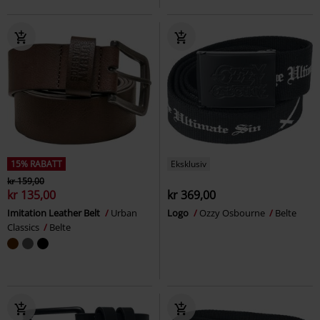
15% RABATT
Eksklusiv
kr 159,00
kr 135,00
kr 369,00
Imitation Leather Belt
Urban
Logo
Ozzy Osbourne
Belte
Classics
Belte