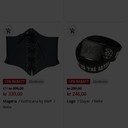
15% RABATT
Eksklusiv
14% RABATT
Eksklusiv
KPI
kr 399,00
kr 289,00
kr 339,00
kr 246,00
Magena
Gothicana by EMP
Logo
Slayer
Belte
Belte