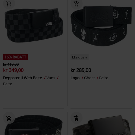
16% RABATT
Eksklusiv
kr 419,00
kr 349,00
kr 289,00
Deppster II Web Belte
Vans
Logo
Ghost
Belte
Belte