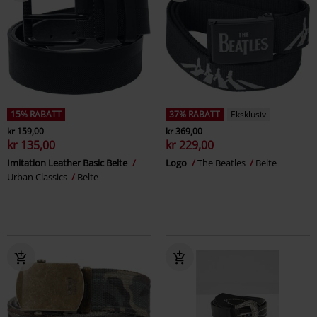
15% RABATT
37% RABATT
Eksklusiv
kr 159,00
kr 369,00
kr 135,00
kr 229,00
Imitation Leather Basic Belte
Logo
The Beatles
Belte
Urban Classics
Belte