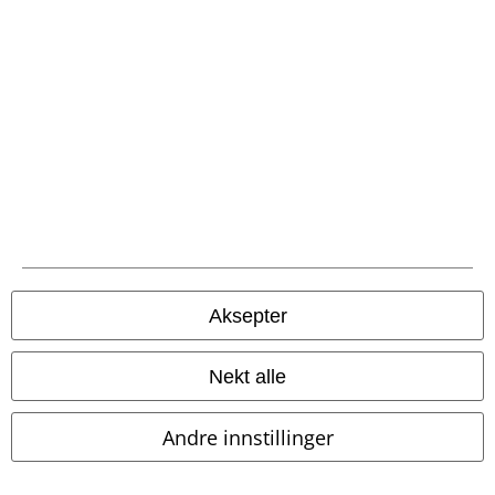
EMP App
Her kan du laste ned EMPs nye app helt gratis og ta del i alle de nye
funksjonene og fordelene!
A Warner Music Group Company
Aksepter
Nekt alle
Andre innstillinger