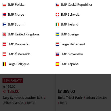
Canvas Belt
Urban Classics
Aniya Belt
Poizen Industries
EMP Polska
EMP Česká Republika
Belte
Sele
EMP Norge
EMP Schweiz
EMP Suomi
EMP Ireland
EMP United Kingdom
EMP Sverige
EMP Danmark
Large Nederland
EMP Österreich
EMP Slovensko
Large Belgique
EMP España
15% RABATT
kr 159,00
kr 135,00
kr 389,00
Easy Synthetic Leather Belt
Belts Trio 3-Pack
Urban Classics
Urban Classics
Belte
Belte