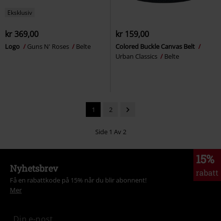
Eksklusiv
kr 369,00
kr 159,00
Logo
Guns N' Roses
Belte
Colored Buckle Canvas Belt
Urban Classics
Belte
1
2
Side 1 Av 2
15%
Nyhetsbrev
rabatt
Få en rabattkode på 15% når du blir abonnent!
Mer