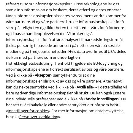
referert til som "informasjonskapsler". Disse teknologiene lar oss
samle inn informasjon om brukere, deres atferd og deres enheter.
Community
Noen informasjonskapsler plasseres av oss, mens andre kommer fra
våre partnere. Vi og våre partnere bruker informasjonskapsler for å
sikre påliteligheten og sikkerheten til nettstedet vårt, for å forbedre
og tilpasse handleopplevelsen din. Vi bruker også
informasjonskapsler for å utføre analyser til markedsføringsformål
(f.eks. personlig tilpassede annonser) på nettsiden vår, på sosiale
medier og på tredjeparts nettsider. Hvis data overføres til USA, deles
de kun med partnere som er underlagt en
tilstrekkelighetsbeslutning i henhold til gjeldende EU-lovgivning og
informasjonskapslene er korrekt sertifisert av oss og våre partnere.
Ved å klikke på «
Aksepter
» samtykker du til at dine
Betalingsmåter
informasjonskapsler blir brukt av oss og våre partnere. Alternativt
kan du nekte samtykke ved å klikke på «
Avslå alle
» – i dette tilfellet vil
bare nødvendige informasjonskapsler bli brukt. Du kan også justere
dine individuelle preferanser ved å klikke på «
Andre innstillinger
». Du
har rett til å tilbakekalle eller endre samtykket ditt når som helst i
«
Innstillinger for cookies
» For mer informasjon om databeskyttelse,
Frakt
besøk «
Personvernserklæring
».