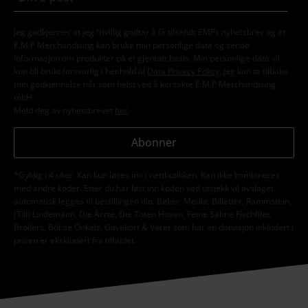
Jeg godkjenner at jeg frivillig godtar å få tilsendt EMPs nyhetsbrev og at
E.M.P Merchandising kan bruke min personlige data og sende
informasjon om produkter på et gjentatt basis. Min personlige data vil
kun bli brukt forsvarlig i henhold til
Data Privacy Policy
. Jeg kan ta tilbake
min godkjennelse når som helst ved å kontakte E.M.P Merchandising
mbH
Meld deg av nyhetsbrevet
her
.
Abonner
*Gyldig i 4 uker. Kan kun løses inn i nettbutikken. Kan ikke kombineres
med andre koder. Etter du har løst inn koden ved utsjekk vil avslaget
automatisk legges til bestillingen din. Bøker, Media, Billetter, Rammstein,
(Till) Lindemann, Die Ärzte, Die Toten Hosen, Feine Sahne Fischfilet,
Broilers, Böhse Onkelz, Gavekort & Varer som har en donasjon inkludert i
prisen er ekskludert fra tilbudet.