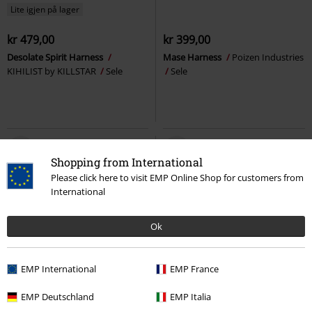
Lite igjen på lager
kr 479,00
kr 399,00
Desolate Spirit Harness
Mase Harness
Poizen Industries
KIHILIST by KILLSTAR
Sele
Sele
Shopping from International
Please click here to visit EMP Online Shop for customers from
International
Ok
EMP International
EMP France
15% RABATT
kr 679,00
EMP Deutschland
EMP Italia
kr 159,00
kr 577,00