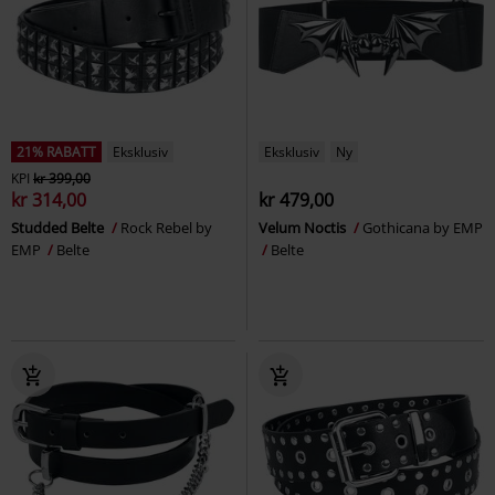
21% RABATT
Eksklusiv
Eksklusiv
Ny
KPI
kr 399,00
kr 314,00
kr 479,00
Studded Belte
Rock Rebel by
Velum Noctis
Gothicana by EMP
EMP
Belte
Belte