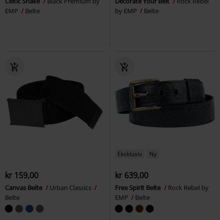
Celtic Snake
Black Premium by
Decorate Your Belt
Rock Rebel
EMP
Belte
by EMP
Belte
Eksklusiv
Ny
kr 159,00
kr 639,00
Canvas Belte
Urban Classics
Free Spirit Belte
Rock Rebel by
Belte
EMP
Belte