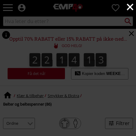
×
EMP
0
-
Musikk,
Søk
Søk
film,
i
TV
katalogen
og
Opptil 70% RABATT eller 15% RABATT på ikke-nedsatte varer!*
gaming
GOD HELG!
merch
-
2
2
1
4
1
2
2
2
1
4
1
1
3
1
2
Alternativ
mote
Få det nå!
Kopier koden
WEEKEND
Klær & tilbehør
Smykker & Ekstra
Belter og beltespenner (86)
Filtrer