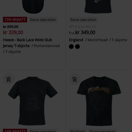
15% RABATT
Store størrelser
Store størrelser
kr 399,00
KPI
Fra
kr 369,00
kr 339,00
kr 349,00
Fra
Heeze - Back Lace Wide Slub
England
Motörhead
T-skjorte
Jersey T-skjorte
Rotterdamned
T-skjorte
14% RABATT
Store størrelser
Eksklusiv
Store størrelser