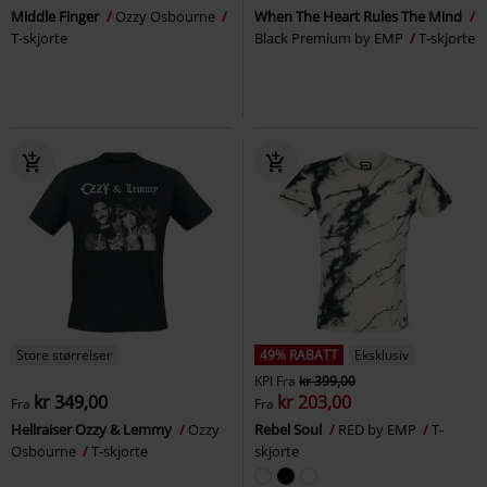
Middle Finger
Ozzy Osbourne
When The Heart Rules The Mind
T-skjorte
Black Premium by EMP
T-skjorte
Store størrelser
49% RABATT
Eksklusiv
KPI
Fra
kr 399,00
kr 349,00
kr 203,00
Fra
Fra
Hellraiser Ozzy & Lemmy
Ozzy
Rebel Soul
RED by EMP
T-
Osbourne
T-skjorte
skjorte