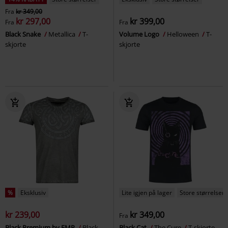
Fra
kr 349,00
kr 297,00
kr 399,00
Fra
Fra
Black Snake
Metallica
T-
Volume Logo
Helloween
T-
skjorte
skjorte
%
Eksklusiv
Lite igjen på lager
Store størrelser
kr 239,00
kr 349,00
Fra
Black Premium by EMP
Black
Black Cat
The Cure
T-skjorte