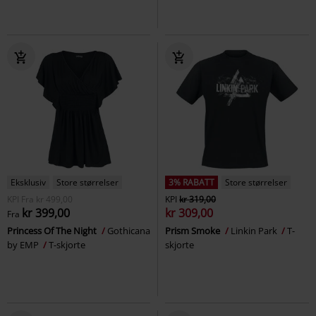
Eksklusiv
Store størrelser
3% RABATT
Store størrelser
KPI
Fra
kr 499,00
KPI
kr 319,00
kr 399,00
kr 309,00
Fra
Princess Of The Night
Gothicana
Prism Smoke
Linkin Park
T-
by EMP
T-skjorte
skjorte