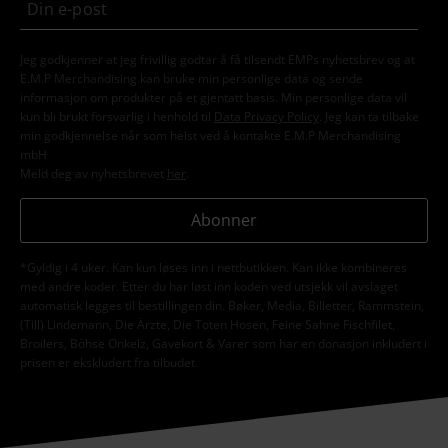
Jeg godkjenner at jeg frivillig godtar å få tilsendt EMPs nyhetsbrev og at
E.M.P Merchandising kan bruke min personlige data og sende
informasjon om produkter på et gjentatt basis. Min personlige data vil
kun bli brukt forsvarlig i henhold til
Data Privacy Policy
. Jeg kan ta tilbake
min godkjennelse når som helst ved å kontakte E.M.P Merchandising
mbH
Meld deg av nyhetsbrevet
her
.
Abonner
*Gyldig i 4 uker. Kan kun løses inn i nettbutikken. Kan ikke kombineres
med andre koder. Etter du har løst inn koden ved utsjekk vil avslaget
automatisk legges til bestillingen din. Bøker, Media, Billetter, Rammstein,
(Till) Lindemann, Die Ärzte, Die Toten Hosen, Feine Sahne Fischfilet,
Broilers, Böhse Onkelz, Gavekort & Varer som har en donasjon inkludert i
prisen er ekskludert fra tilbudet.