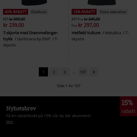
40% RABATT
Eksklusiv
14% RABATT
Store størrelser
KPI
kr 399,00
KPI
Fra
kr 349,00
kr 239,00
kr 297,00
Fra
T-skjorte med Drømmefanger-
Hetfield Vulture
Metallica
T-
trykk
Gothicana by EMP
T-
skjorte
skjorte
1
2
3
...
107
Side 1 Av 107
15%
Nyhetsbrev
rabatt
Få en rabattkode på 15% når du blir abonnent!
Mer