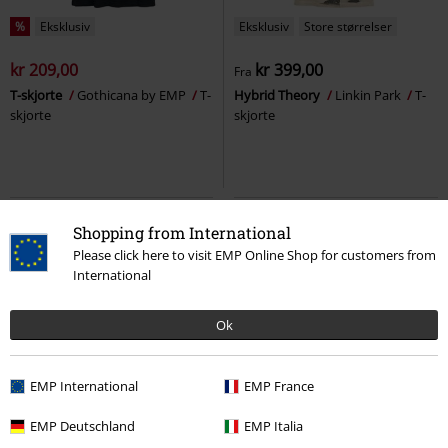
%
Eksklusiv
Eksklusiv
Store størrelser
kr 209,00
kr 399,00
Fra
T-skjorte
Gothicana by EMP
T-
Hybrid Theory
Linkin Park
T-
skjorte
skjorte
Shopping from International
Please click here to visit EMP Online Shop for customers from
International
Ok
EMP International
EMP France
%
Eksklusiv
Eksklusiv
Store størrelser
EMP Deutschland
EMP Italia