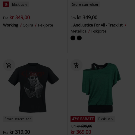
%
Eksklusiv
Store størrelser
kr 349,00
kr 349,00
Fra
Fra
Working
Gojira
T-skjorte
...And Justice For All - Tracklist
Metallica
T-skjorte
Store størrelser
47% RABATT
Eksklusiv
KPI
kr 699,00
kr 319,00
kr 369,00
Fra