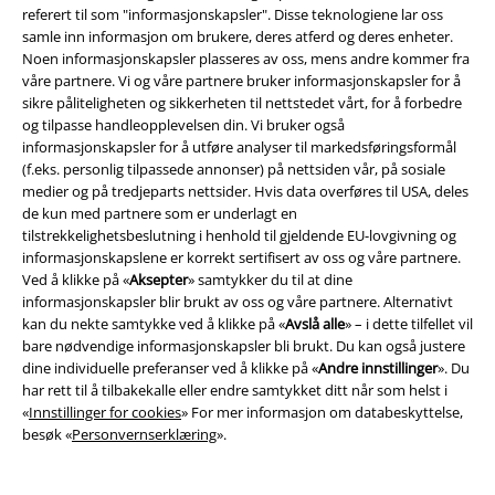
referert til som "informasjonskapsler". Disse teknologiene lar oss
samle inn informasjon om brukere, deres atferd og deres enheter.
Noen informasjonskapsler plasseres av oss, mens andre kommer fra
Community
våre partnere. Vi og våre partnere bruker informasjonskapsler for å
sikre påliteligheten og sikkerheten til nettstedet vårt, for å forbedre
og tilpasse handleopplevelsen din. Vi bruker også
informasjonskapsler for å utføre analyser til markedsføringsformål
(f.eks. personlig tilpassede annonser) på nettsiden vår, på sosiale
medier og på tredjeparts nettsider. Hvis data overføres til USA, deles
de kun med partnere som er underlagt en
tilstrekkelighetsbeslutning i henhold til gjeldende EU-lovgivning og
informasjonskapslene er korrekt sertifisert av oss og våre partnere.
Ved å klikke på «
Aksepter
» samtykker du til at dine
informasjonskapsler blir brukt av oss og våre partnere. Alternativt
Betalingsmåter
kan du nekte samtykke ved å klikke på «
Avslå alle
» – i dette tilfellet vil
bare nødvendige informasjonskapsler bli brukt. Du kan også justere
dine individuelle preferanser ved å klikke på «
Andre innstillinger
». Du
har rett til å tilbakekalle eller endre samtykket ditt når som helst i
«
Innstillinger for cookies
» For mer informasjon om databeskyttelse,
besøk «
Personvernserklæring
».
Frakt