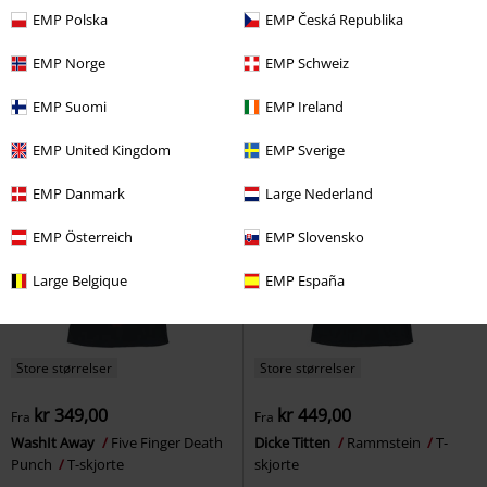
kr 289,00
kr 479,00
Fra
Fra
EMP Polska
EMP Česká Republika
Svart T-Skjorte med Front Print og
Coyote - Genius
Looney Tunes
Wash
Rock Rebel by EMP
T-
T-skjorte
EMP Norge
EMP Schweiz
skjorte
EMP Suomi
EMP Ireland
EMP United Kingdom
EMP Sverige
EMP Danmark
Large Nederland
EMP Österreich
EMP Slovensko
Large Belgique
EMP España
Store størrelser
Store størrelser
kr 349,00
kr 449,00
Fra
Fra
WashIt Away
Five Finger Death
Dicke Titten
Rammstein
T-
Punch
T-skjorte
skjorte