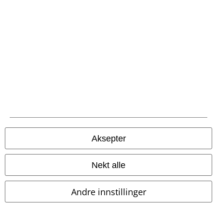
EMP App
Her kan du laste ned EMPs nye app helt gratis og ta del i alle de nye
funksjonene og fordelene!
A Warner Music Group Company
Aksepter
Nekt alle
Andre innstillinger