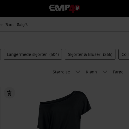
EMP
-
Musikk,
film,
re
Barn
Salg %
TV
og
gaming
merch
-
Langermede skjorter
(504)
Skjorter & Bluser
(266)
Col
Alternativ
mote
Størrelse
Kjønn
Farge