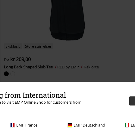
Eksklusiv
Store størrelser
kr 209,00
Fra
Long Back Shaped Slub Tee
RED by EMP
T-skjorte
 from International
re to visit EMP Online Shop for customers from
EMP France
EMP Deutschland
EM