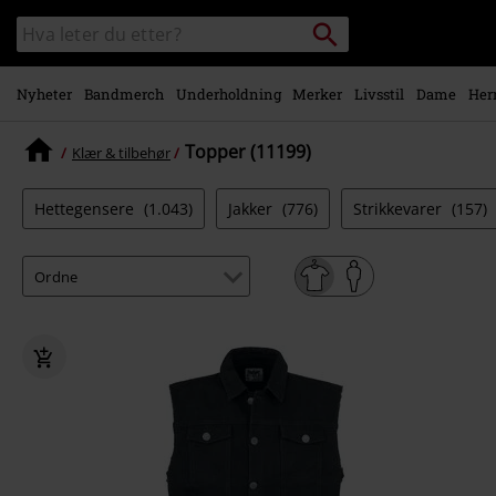
Skipp til
Søk
Søk
hovedinnhold
i
katalogen
Nyheter
Bandmerch
Underholdning
Merker
Livsstil
Dame
Her
Topper (11199)
Klær & tilbehør
Hettegensere
(1.043)
Jakker
(776)
Strikkevarer
(157)