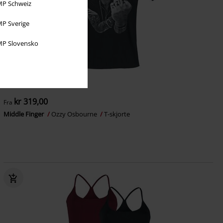
P Schweiz
P Sverige
P Slovensko
Store størrelser
kr 319,00
Fra
Middle Finger
Ozzy Osbourne
T-skjorte