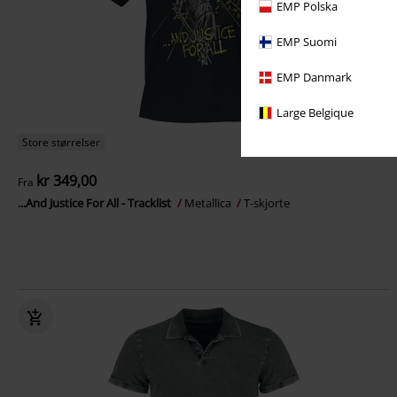
EMP Polska
EMP Suomi
EMP Danmark
Large Belgique
Store størrelser
kr 349,00
Fra
...And Justice For All - Tracklist
Metallica
T-skjorte