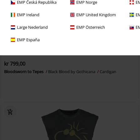
EMP Česká Republika
EMP Norge
EM
EMP Ireland
EMP United Kingdom
EM
Large Nederland
EMP Österreich
EM
EMP España
Eksklusiv
Ny
kr 799,00
Bloodsworn to Tepes
Black Blood by Gothicana
Cardigan