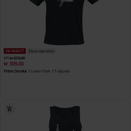
3% RABATT
Store størrelser
KPI
kr 319,00
kr 309,00
Prism Smoke
Linkin Park
T-skjorte