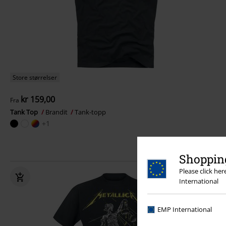
Store størrelser
kr 159,00
Fra
Tank Top
Brandit
Tank-topp
+1
Shopping
Please click he
International
EMP International