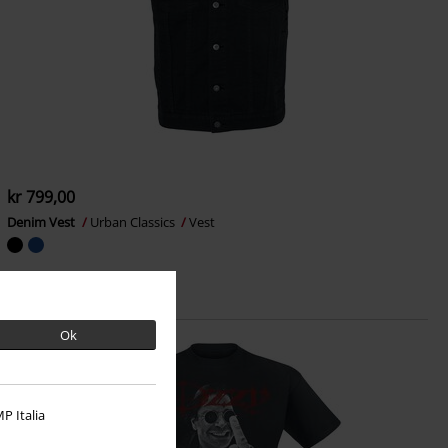
kr 799,00
Denim Vest
Urban Classics
Vest
Ok
P Italia