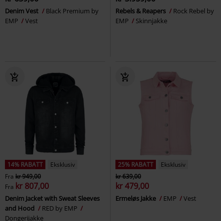
Denim Vest
Black Premium by
Rebels & Reapers
Rock Rebel by
EMP
Vest
EMP
Skinnjakke
14% RABATT
Eksklusiv
25% RABATT
Eksklusiv
Fra
kr 949,00
kr 639,00
kr 807,00
kr 479,00
Fra
Denim Jacket with Sweat Sleeves
Ermeløs Jakke
EMP
Vest
and Hood
RED by EMP
Dongerijakke