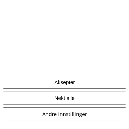
EMP App
Her kan du laste ned EMPs nye app helt gratis og ta del i alle de nye
funksjonene og fordelene!
A Warner Music Group Company
Aksepter
Nekt alle
Andre innstillinger