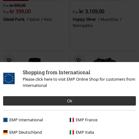
Fra
kr 559,00
kr 399,00
kr 3.109,00
Fra
Fra
Diesel Punk
Spiral
Vest
Happy Silver
Mauritius
Skinnjakke
Shopping from International
Please click here to visit EMP Online Shop for customers from
International
Ok
Eksklusiv
Store størrelser
EMP International
EMP France
kr 999,00
kr 609,00
Fra
EMP Deutschland
EMP Italia
Military Drummer
Banned
Hippie
Guru-Shop
Cardigan