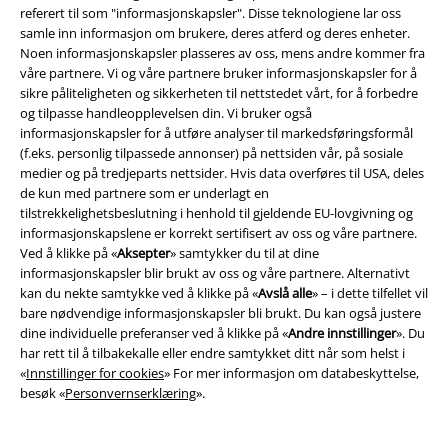
referert til som "informasjonskapsler". Disse teknologiene lar oss
Community
samle inn informasjon om brukere, deres atferd og deres enheter.
Noen informasjonskapsler plasseres av oss, mens andre kommer fra
våre partnere. Vi og våre partnere bruker informasjonskapsler for å
sikre påliteligheten og sikkerheten til nettstedet vårt, for å forbedre
og tilpasse handleopplevelsen din. Vi bruker også
informasjonskapsler for å utføre analyser til markedsføringsformål
(f.eks. personlig tilpassede annonser) på nettsiden vår, på sosiale
medier og på tredjeparts nettsider. Hvis data overføres til USA, deles
de kun med partnere som er underlagt en
tilstrekkelighetsbeslutning i henhold til gjeldende EU-lovgivning og
informasjonskapslene er korrekt sertifisert av oss og våre partnere.
Betalingsmåter
Ved å klikke på «
Aksepter
» samtykker du til at dine
informasjonskapsler blir brukt av oss og våre partnere. Alternativt
kan du nekte samtykke ved å klikke på «
Avslå alle
» – i dette tilfellet vil
bare nødvendige informasjonskapsler bli brukt. Du kan også justere
dine individuelle preferanser ved å klikke på «
Andre innstillinger
». Du
har rett til å tilbakekalle eller endre samtykket ditt når som helst i
Frakt
«
Innstillinger for cookies
» For mer informasjon om databeskyttelse,
besøk «
Personvernserklæring
».