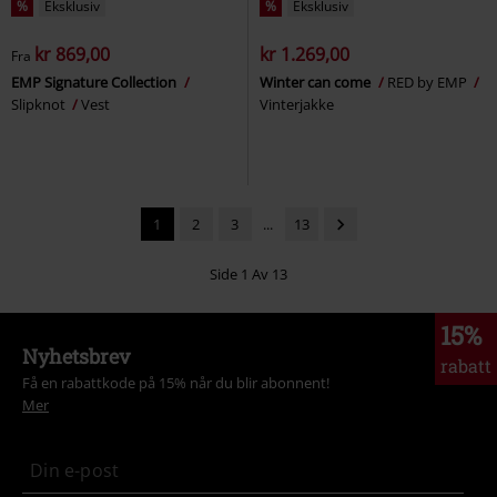
%
Eksklusiv
%
Eksklusiv
kr 869,00
kr 1.269,00
Fra
EMP Signature Collection
Winter can come
RED by EMP
Slipknot
Vest
Vinterjakke
1
2
3
...
13
Side 1 Av 13
15%
Nyhetsbrev
rabatt
Få en rabattkode på 15% når du blir abonnent!
Mer