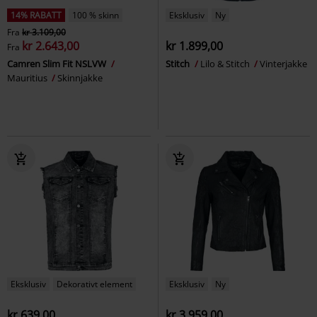
14% RABATT
100 % skinn
Eksklusiv
Ny
Fra
kr 3.109,00
kr 2.643,00
kr 1.899,00
Fra
Camren Slim Fit NSLVW
Stitch
Lilo & Stitch
Vinterjakke
Mauritius
Skinnjakke
Eksklusiv
Dekorativt element
Eksklusiv
Ny
kr 639,00
kr 3.959,00