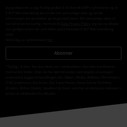
Jeg godkjenner at jeg frivillig godtar å få tilsendt EMPs nyhetsbrev og at
E.M.P Merchandising kan bruke min personlige data og sende
informasjon om produkter på et gjentatt basis. Min personlige data vil
kun bli brukt forsvarlig i henhold til
Data Privacy Policy
. Jeg kan ta tilbake
min godkjennelse når som helst ved å kontakte E.M.P Merchandising
mbH
Meld deg av nyhetsbrevet
her
.
Abonner
*Gyldig i 4 uker. Kan kun løses inn i nettbutikken. Kan ikke kombineres
med andre koder. Etter du har løst inn koden ved utsjekk vil avslaget
automatisk legges til bestillingen din. Bøker, Media, Billetter, Rammstein,
(Till) Lindemann, Die Ärzte, Die Toten Hosen, Feine Sahne Fischfilet,
Broilers, Böhse Onkelz, Gavekort & Varer som har en donasjon inkludert i
prisen er ekskludert fra tilbudet.