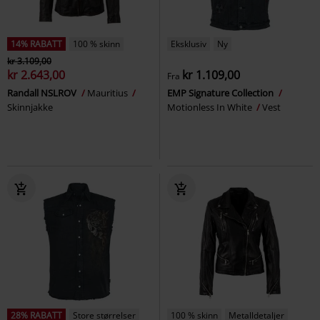
14% RABATT
100 % skinn
Eksklusiv
Ny
kr 3.109,00
kr 2.643,00
kr 1.109,00
Fra
Randall NSLROV
Mauritius
EMP Signature Collection
Skinnjakke
Motionless In White
Vest
28% RABATT
Store størrelser
100 % skinn
Metalldetaljer