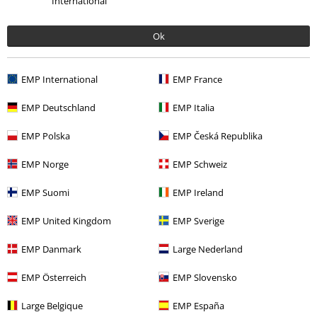
International
Generell størrelsesguide
Ok
Betalingsmåter
EMP International
EMP France
Tilbud til deg
EMP Deutschland
EMP Italia
Konkurranser
EMP Polska
EMP Česká Republika
Gavekort
EMP Norge
EMP Schweiz
EMP Suomi
EMP Ireland
EMP United Kingdom
EMP Sverige
Om EMP
EMP Danmark
Large Nederland
Partnerprogrammer
EMP Österreich
EMP Slovensko
Bærekraftighet
Large Belgique
EMP España