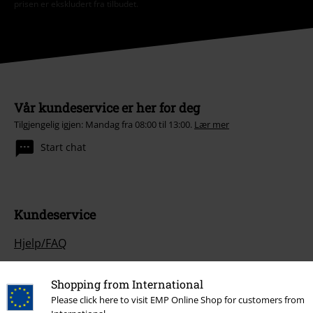
prisen er ekskludert fra tilbudet.
Vår kundeservice er her for deg
Tilgjengelig igjen: Mandag fra 08:00 til 13:00.
Lær mer
Start chat
Kundeservice
Hjelp/FAQ
Returvilkår
Shopping from International
Returner en vare
Please click here to visit EMP Online Shop for customers from