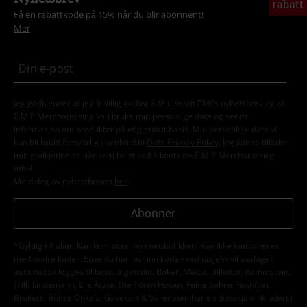
rabatt
Få en rabattkode på 15% når du blir abonnent!
Mer
Jeg godkjenner at jeg frivillig godtar å få tilsendt EMPs nyhetsbrev og at
E.M.P Merchandising kan bruke min personlige data og sende
informasjon om produkter på et gjentatt basis. Min personlige data vil
kun bli brukt forsvarlig i henhold til
Data Privacy Policy
. Jeg kan ta tilbake
min godkjennelse når som helst ved å kontakte E.M.P Merchandising
mbH
Meld deg av nyhetsbrevet
her
.
Abonner
*Gyldig i 4 uker. Kan kun løses inn i nettbutikken. Kan ikke kombineres
med andre koder. Etter du har løst inn koden ved utsjekk vil avslaget
automatisk legges til bestillingen din. Bøker, Media, Billetter, Rammstein,
(Till) Lindemann, Die Ärzte, Die Toten Hosen, Feine Sahne Fischfilet,
Broilers, Böhse Onkelz, Gavekort & Varer som har en donasjon inkludert i