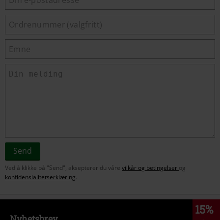
Send
Ved å klikke på "Send", aksepterer du våre
vilkår og betingelser
og
konfidensialitetserklæring
.
15%
Nyhetsbrev