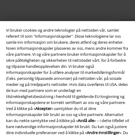
Vi bruker cookies og andre teknologier på nettsiden vår, samlet
referert til som "informasjonskapsler". Disse teknologiene lar oss
samle inn informasjon om brukere, deres atferd og deres enheter.
Noen informasjonskapsler plasseres av oss, mens andre kommer fra
Juridisk informasjon/Vilkår
våre partnere. Vi og våre partnere bruker informasjonskapsler for å
sikre påliteligheten og sikkerheten til nettstedet vårt, for å forbedre
Vilkår
og tilpasse handleopplevelsen din. Vi bruker også
informasjonskapsler for å utføre analyser til markedsføringsformål
Impressum
(f.eks. personlig tilpassede annonser) på nettsiden vår, på sosiale
medier og på tredjeparts nettsider. Hvis data overføres til USA, deles
de kun med partnere som er underlagt en
Konfidensialitetserklæring
tilstrekkelighetsbeslutning i henhold til gjeldende EU-lovgivning og
informasjonskapslene er korrekt sertifisert av oss og våre partnere.
Avfallshåndtering og miljøbeskyttelse
Ved å klikke på «
Aksepter
» samtykker du til at dine
informasjonskapsler blir brukt av oss og våre partnere. Alternativt
Samsvarserklæring
kan du nekte samtykke ved å klikke på «
Avslå alle
» – i dette tilfellet vil
bare nødvendige informasjonskapsler bli brukt. Du kan også justere
Innstillinger for cookies
dine individuelle preferanser ved å klikke på «
Andre innstillinger
». Du