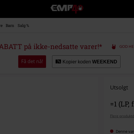
EMP
-
Musikk,
film,
re
Barn
Salg %
TV
og
gaming
ABATT på ikke-nedsatte varer!*
GOD HE
merch
-
Alternativ
Få det nå!
Kopier koden
WEEKEND
mote
Utsolgt
=1 (LP,
Flere produktd
Denne vare