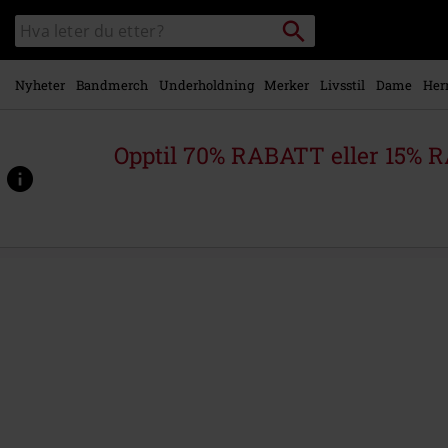
Skipp til
Søk
Søk
hovedinnhold
i
katalogen
Nyheter
Bandmerch
Underholdning
Merker
Livsstil
Dame
Her
Opptil 70% RABATT eller 15% R
https://www.emp-
shop.no/p/%3D1/570463St.html