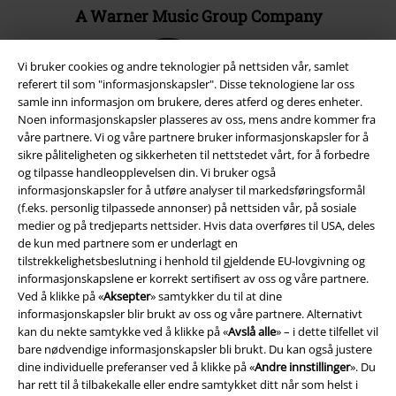
A Warner Music Group Company
Vi bruker cookies og andre teknologier på nettsiden vår, samlet
referert til som "informasjonskapsler". Disse teknologiene lar oss
samle inn informasjon om brukere, deres atferd og deres enheter.
Noen informasjonskapsler plasseres av oss, mens andre kommer fra
våre partnere. Vi og våre partnere bruker informasjonskapsler for å
sikre påliteligheten og sikkerheten til nettstedet vårt, for å forbedre
og tilpasse handleopplevelsen din. Vi bruker også
informasjonskapsler for å utføre analyser til markedsføringsformål
(f.eks. personlig tilpassede annonser) på nettsiden vår, på sosiale
medier og på tredjeparts nettsider. Hvis data overføres til USA, deles
de kun med partnere som er underlagt en
tilstrekkelighetsbeslutning i henhold til gjeldende EU-lovgivning og
Juridisk informasjon/Vilkår
informasjonskapslene er korrekt sertifisert av oss og våre partnere.
Ved å klikke på «
Aksepter
» samtykker du til at dine
Vilkår
informasjonskapsler blir brukt av oss og våre partnere. Alternativt
kan du nekte samtykke ved å klikke på «
Avslå alle
» – i dette tilfellet vil
Impressum
bare nødvendige informasjonskapsler bli brukt. Du kan også justere
dine individuelle preferanser ved å klikke på «
Andre innstillinger
». Du
Konfidensialitetserklæring
har rett til å tilbakekalle eller endre samtykket ditt når som helst i