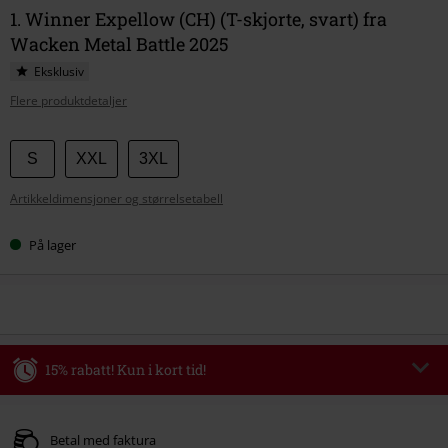
1. Winner Expellow (CH) (T-skjorte, svart) fra
Wacken Metal Battle 2025
Eksklusiv
Flere produktdetaljer
Velg
S
XXL
3XL
størrelse
Artikkeldimensjoner og størrelsetabell
På lager
15% rabatt! Kun i kort tid!
Kode
WEEKEND
Kopier koden
Gyldig fram til 09/08/2026
Betal med faktura