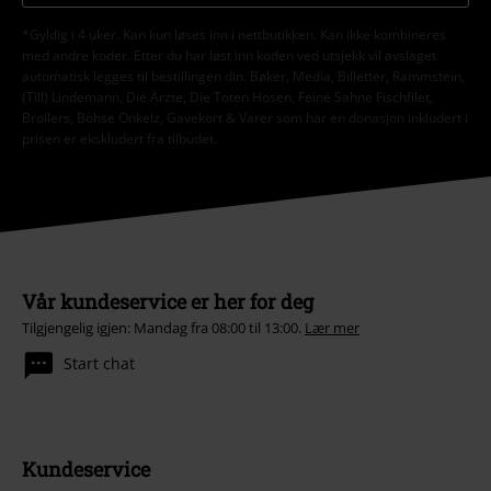
*Gyldig i 4 uker. Kan kun løses inn i nettbutikken. Kan ikke kombineres
med andre koder. Etter du har løst inn koden ved utsjekk vil avslaget
automatisk legges til bestillingen din. Bøker, Media, Billetter, Rammstein,
(Till) Lindemann, Die Ärzte, Die Toten Hosen, Feine Sahne Fischfilet,
Broilers, Böhse Onkelz, Gavekort & Varer som har en donasjon inkludert i
prisen er ekskludert fra tilbudet.
Vår kundeservice er her for deg
Tilgjengelig igjen: Mandag fra 08:00 til 13:00.
Lær mer
Start chat
Kundeservice