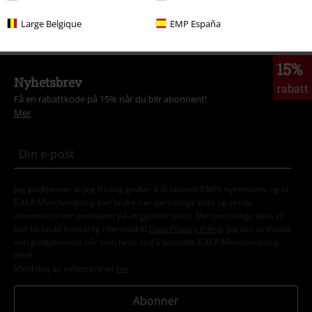
Store størrelser
Herre
Skjorter
Large Belgique
EMP España
15%
Nyhetsbrev
rabatt
Få en rabattkode på 15% når du blir abonnent!
Mer
Jeg godkjenner at jeg frivillig godtar å få tilsendt EMPs nyhetsbrev og at
E.M.P Merchandising kan bruke min personlige data og sende
informasjon om produkter på et gjentatt basis. Min personlige data vil
kun bli brukt forsvarlig i henhold til
Data Privacy Policy
. Jeg kan ta tilbake
min godkjennelse når som helst ved å kontakte E.M.P Merchandising
mbH
Meld deg av nyhetsbrevet
her
.
Abonner