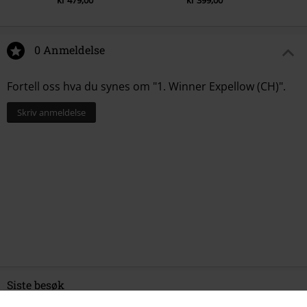
0 Anmeldelse
Fortell oss hva du synes om "1. Winner Expellow (CH)".
Skriv anmeldelse
Siste besøk