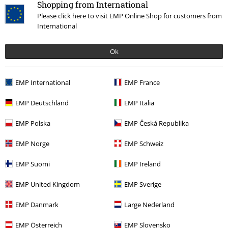
Shopping from International
Please click here to visit EMP Online Shop for customers from
International
Ok
EMP International
EMP France
kr 479,00
EMP Deutschland
EMP Italia
EMP Polska
EMP Česká Republika
Flere kategorier. Flere valgmuligheter.
EMP Norge
EMP Schweiz
Salg %
Klær
T-skjorter og topper
T-skjorter
EMP Suomi
EMP Ireland
Nyheter
Band merch
Store størrelser
EMP United Kingdom
EMP Sverige
Herre
Eksklusivt
EMP Danmark
Large Nederland
Klær
T-skjorter og topper
T-skjorter
EMP Österreich
EMP Slovensko