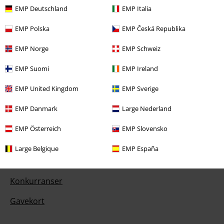
EMP Deutschland
EMP Italia
Kundeservice
EMP Polska
EMP Česká Republika
Hjelp/FAQ
EMP Norge
EMP Schweiz
Returvilkår
EMP Suomi
EMP Ireland
Returner en vare
EMP United Kingdom
EMP Sverige
Generell størrelsesguide
EMP Danmark
Large Nederland
Betalingsmåter
EMP Österreich
EMP Slovensko
Large Belgique
EMP España
Tilbud til deg
Konkurranser
Gavekort