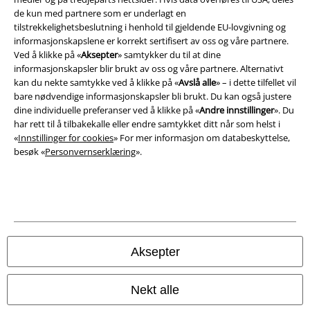
de kun med partnere som er underlagt en
Konfidensialitetserklæring
tilstrekkelighetsbeslutning i henhold til gjeldende EU-lovgivning og
informasjonskapslene er korrekt sertifisert av oss og våre partnere.
Avfallshåndtering og miljøbeskyttelse
Ved å klikke på «
Aksepter
» samtykker du til at dine
informasjonskapsler blir brukt av oss og våre partnere. Alternativt
kan du nekte samtykke ved å klikke på «
Avslå alle
» – i dette tilfellet vil
Samsvarserklæring
bare nødvendige informasjonskapsler bli brukt. Du kan også justere
dine individuelle preferanser ved å klikke på «
Andre innstillinger
». Du
Innstillinger for cookies
har rett til å tilbakekalle eller endre samtykket ditt når som helst i
«
Innstillinger for cookies
» For mer informasjon om databeskyttelse,
Angre bestilling
besøk «
Personvernserklæring
».
Alle priser inkluderer moms og skatt.
Frakt er ikke inkludert
.
© 1986-2026 E.M.P. Merchandising HGmbH
Aksepter
EMP Online Shops
Nekt alle
EMP International