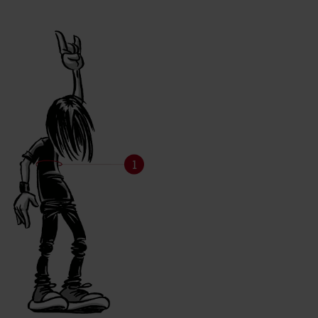
Hodeplagg
Sko, boots, sneakers Damer
Baby & barn
T-skjorter, hettejakker og gensere, jakker, bodier
Størrelser på bukser
Herrer
Damer
Informasjon om renhold
Materialeinformasjon
Bruksflekker