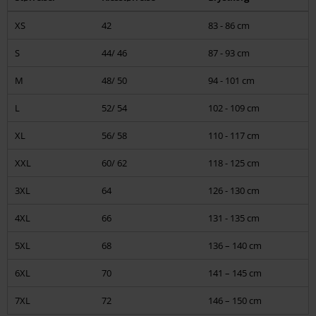
T-skjorter, hettejakker og hettegensere, jakker, skjorter, langermede
XS
42
83 - 86 cm
gensere
S
44/ 46
87 - 93 cm
Jeans, bukser, shorts, kilt
M
48/ 50
94 - 101 cm
Hodeplagg
L
52/ 54
102 - 109 cm
Sko, boots, sneakers
XL
56/ 58
110 - 117 cm
Damer
XXL
60/ 62
118 - 125 cm
Jakker, kåper, kjoler
3XL
64
126 - 130 cm
T-skjorter, topper, hoodies, jakker, langermede gensere
4XL
66
131 - 135 cm
Bikini & badetøy
5XL
68
136 – 140 cm
Korsett
6XL
70
141 – 145 cm
Bukser & shorts & skjørt
7XL
72
146 – 150 cm