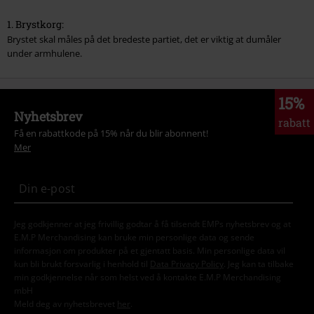
1. Brystkorg:
Brystet skal måles på det bredeste partiet, det er viktig at dumåler
under armhulene.
15%
Nyhetsbrev
rabatt
Få en rabattkode på 15% når du blir abonnent!
Mer
Jeg godkjenner at jeg frivillig godtar å få tilsendt EMPs nyhetsbrev og at
E.M.P Merchandising kan bruke min personlige data og sende
informasjon om produkter på et gjentatt basis. Min personlige data vil
kun bli brukt forsvarlig i henhold til
Data Privacy Policy
. Jeg kan ta tilbake
min godkjennelse når som helst ved å kontakte E.M.P Merchandising
mbH
Meld deg av nyhetsbrevet
her
.