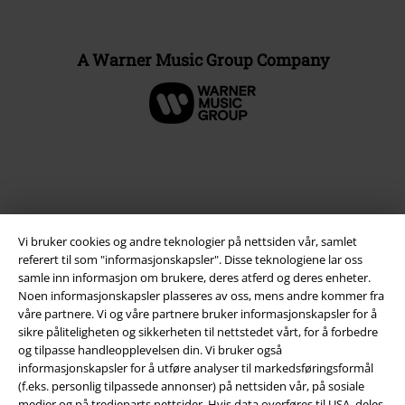
A Warner Music Group Company
Vi bruker cookies og andre teknologier på nettsiden vår, samlet
referert til som "informasjonskapsler". Disse teknologiene lar oss
samle inn informasjon om brukere, deres atferd og deres enheter.
Noen informasjonskapsler plasseres av oss, mens andre kommer fra
våre partnere. Vi og våre partnere bruker informasjonskapsler for å
Juridisk informasjon/Vilkår
sikre påliteligheten og sikkerheten til nettstedet vårt, for å forbedre
og tilpasse handleopplevelsen din. Vi bruker også
Vilkår
informasjonskapsler for å utføre analyser til markedsføringsformål
(f.eks. personlig tilpassede annonser) på nettsiden vår, på sosiale
Impressum
medier og på tredjeparts nettsider. Hvis data overføres til USA, deles