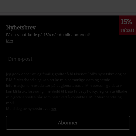
15%
Nyhetsbrev
rabatt
Få en rabattkode på 15% når du blir abonnent!
Mer
Jeg godkjenner at jeg frivillig godtar å få tilsendt EMPs nyhetsbrev og at
E.M.P Merchandising kan bruke min personlige data og sende
informasjon om produkter på et gjentatt basis. Min personlige data vil
kun bli brukt forsvarlig i henhold til
Data Privacy Policy
. Jeg kan ta tilbake
min godkjennelse når som helst ved å kontakte E.M.P Merchandising
mbH
Meld deg av nyhetsbrevet
her
.
Abonner