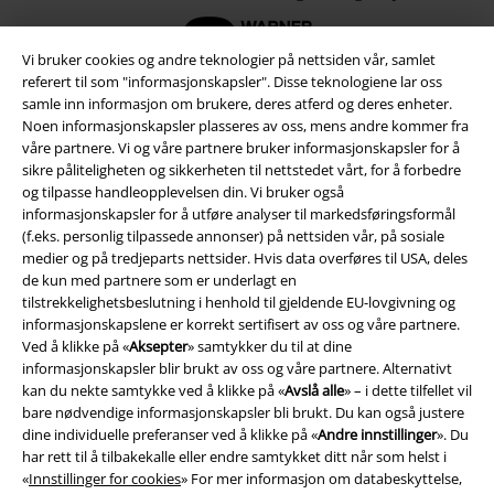
Vi bruker cookies og andre teknologier på nettsiden vår, samlet
referert til som "informasjonskapsler". Disse teknologiene lar oss
samle inn informasjon om brukere, deres atferd og deres enheter.
Noen informasjonskapsler plasseres av oss, mens andre kommer fra
våre partnere. Vi og våre partnere bruker informasjonskapsler for å
sikre påliteligheten og sikkerheten til nettstedet vårt, for å forbedre
og tilpasse handleopplevelsen din. Vi bruker også
informasjonskapsler for å utføre analyser til markedsføringsformål
(f.eks. personlig tilpassede annonser) på nettsiden vår, på sosiale
medier og på tredjeparts nettsider. Hvis data overføres til USA, deles
de kun med partnere som er underlagt en
tilstrekkelighetsbeslutning i henhold til gjeldende EU-lovgivning og
Juridisk informasjon/Vilkår
informasjonskapslene er korrekt sertifisert av oss og våre partnere.
Ved å klikke på «
Aksepter
» samtykker du til at dine
Vilkår
informasjonskapsler blir brukt av oss og våre partnere. Alternativt
kan du nekte samtykke ved å klikke på «
Avslå alle
» – i dette tilfellet vil
Impressum
bare nødvendige informasjonskapsler bli brukt. Du kan også justere
dine individuelle preferanser ved å klikke på «
Andre innstillinger
». Du
Konfidensialitetserklæring
har rett til å tilbakekalle eller endre samtykket ditt når som helst i
«
Innstillinger for cookies
» For mer informasjon om databeskyttelse,