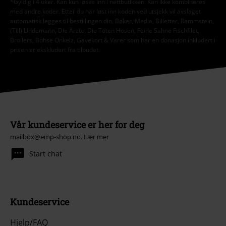
*Gyldig i 4 uker. Kan kun løses inn i nettbutikken. Kan ikke kombineres
med andre koder. Etter du har løst inn koden ved utsjekk vil avslaget
automatisk legges til bestillingen din. Bøker, Media, Billetter, Rammstein,
(Till) Lindemann, Die Ärzte, Die Toten Hosen, Feine Sahne Fischfilet,
Broilers, Böhse Onkelz, Gavekort & Varer som har en donasjon inkludert i
prisen er ekskludert fra tilbudet.
Vår kundeservice er her for deg
mailbox@emp-shop.no.
Lær mer
Start chat
Kundeservice
Hjelp/FAQ