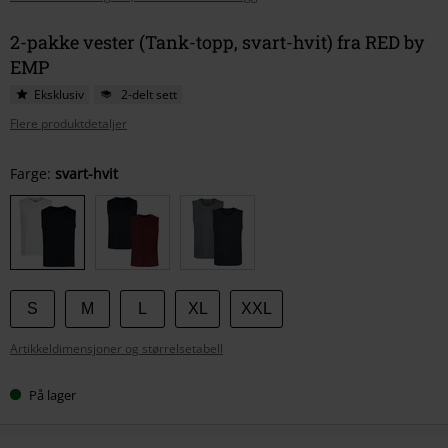
2-pakke vester (Tank-topp, svart-hvit) fra RED by
EMP
Eksklusiv
2-delt sett
Flere produktdetaljer
Velg
Farge:
svart-hvit
størrelse
S
M
L
XL
XXL
Artikkeldimensjoner og størrelsetabell
På lager