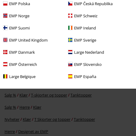
EMP Polska
EMP Česká Republika
EMP Norge
EMP Schweiz
EMP Suomi
EMP Ireland
EMP United Kingdom
EMP Sverige
42% RABATT
KPI
kr 399,00
kr 229,00
EMP Danmark
Large Nederland
EMP Österreich
EMP Slovensko
Flere kategorier. Flere valgmuligheter.
Large Belgique
EMP España
Klesmerker
Klær
Salg %
Klær
T-skjorter og topper
Tanktopper
Salg %
Herre
Klær
Nyheter
Klær
T Skjorter og topper
Tanktopper
Herre
Designet av EMP