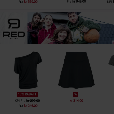
kr 949,00
kr 559,00
Fra
KPI
Fra
17% RABATT
%
KPI
Fra
kr 299,00
kr 314,00
kr 246,00
Fra