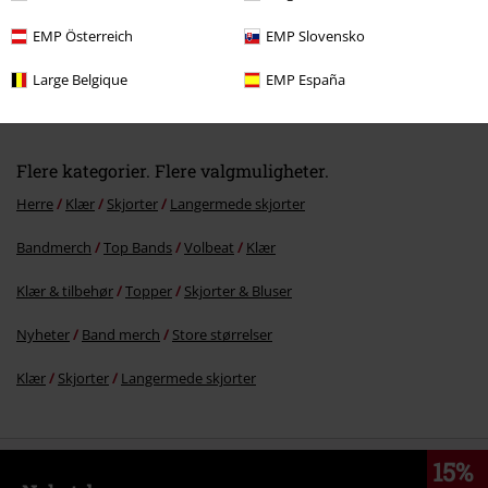
EMP Österreich
EMP Slovensko
%
Large Belgique
EMP España
kr 759,00
Flere kategorier. Flere valgmuligheter.
Herre
Klær
Skjorter
Langermede skjorter
Bandmerch
Top Bands
Volbeat
Klær
Klær & tilbehør
Topper
Skjorter & Bluser
Nyheter
Band merch
Store størrelser
Klær
Skjorter
Langermede skjorter
15%