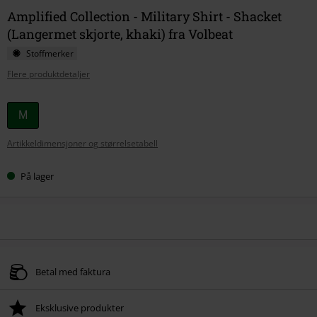
Amplified Collection - Military Shirt - Shacket
(Langermet skjorte, khaki) fra Volbeat
Stoffmerker
Flere produktdetaljer
Velg
M
størrelse
Artikkeldimensjoner og størrelsetabell
På lager
Betal med faktura
Eksklusive produkter