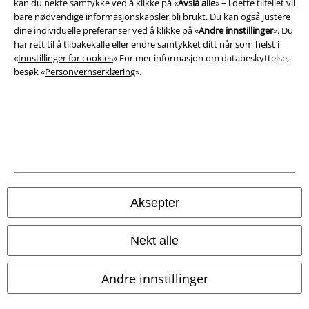
kan du nekte samtykke ved å klikke på «
Avslå alle
» – i dette tilfellet vil
bare nødvendige informasjonskapsler bli brukt. Du kan også justere
dine individuelle preferanser ved å klikke på «
Andre innstillinger
». Du
har rett til å tilbakekalle eller endre samtykket ditt når som helst i
«
Innstillinger for cookies
» For mer informasjon om databeskyttelse,
besøk «
Personvernserklæring
».
Juridisk informasjon/Vilkår
Vilkår
Impressum
Aksepter
Konfidensialitetserklæring
Nekt alle
Avfallshåndtering og miljøbeskyttelse
Andre innstillinger
Samsvarserklæring