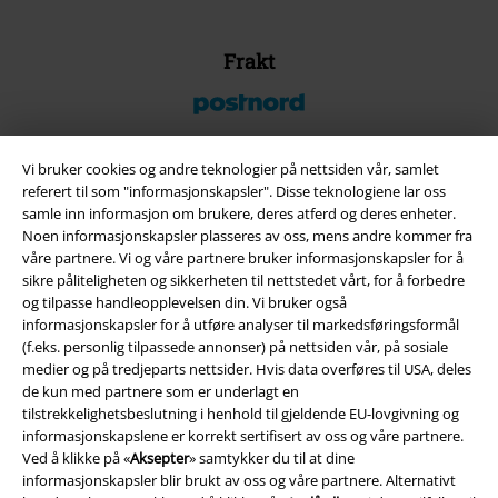
Frakt
Vi bruker cookies og andre teknologier på nettsiden vår, samlet
referert til som "informasjonskapsler". Disse teknologiene lar oss
EMP App
samle inn informasjon om brukere, deres atferd og deres enheter.
Her kan du laste ned EMPs nye app helt gratis og ta del i alle de nye
Noen informasjonskapsler plasseres av oss, mens andre kommer fra
funksjonene og fordelene!
våre partnere. Vi og våre partnere bruker informasjonskapsler for å
sikre påliteligheten og sikkerheten til nettstedet vårt, for å forbedre
og tilpasse handleopplevelsen din. Vi bruker også
informasjonskapsler for å utføre analyser til markedsføringsformål
(f.eks. personlig tilpassede annonser) på nettsiden vår, på sosiale
medier og på tredjeparts nettsider. Hvis data overføres til USA, deles
A Warner Music Group Company
de kun med partnere som er underlagt en
tilstrekkelighetsbeslutning i henhold til gjeldende EU-lovgivning og
informasjonskapslene er korrekt sertifisert av oss og våre partnere.
Ved å klikke på «
Aksepter
» samtykker du til at dine
informasjonskapsler blir brukt av oss og våre partnere. Alternativt