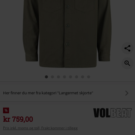
-
shacket/561148.html
Her finner du mer fra kategori "Langermet skjorte"
%
kr 759,00
Pris inkl. moms og toll, Frakt kommer i tillegg