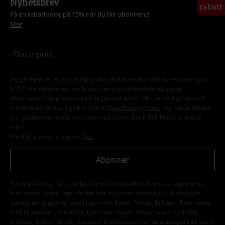
Nyhetsbrev
rabatt
Få en rabattkode på 15% når du blir abonnent!
Mer
Jeg godkjenner at jeg frivillig godtar å få tilsendt EMPs nyhetsbrev og at
E.M.P Merchandising kan bruke min personlige data og sende
informasjon om produkter på et gjentatt basis. Min personlige data vil
kun bli brukt forsvarlig i henhold til
Data Privacy Policy
. Jeg kan ta tilbake
min godkjennelse når som helst ved å kontakte E.M.P Merchandising
mbH
Meld deg av nyhetsbrevet
her
.
Abonner
*Gyldig i 4 uker. Kan kun løses inn i nettbutikken. Kan ikke kombineres
med andre koder. Etter du har løst inn koden ved utsjekk vil avslaget
automatisk legges til bestillingen din. Bøker, Media, Billetter, Rammstein,
(Till) Lindemann, Die Ärzte, Die Toten Hosen, Feine Sahne Fischfilet,
Broilers, Böhse Onkelz, Gavekort & Varer som har en donasjon inkludert i