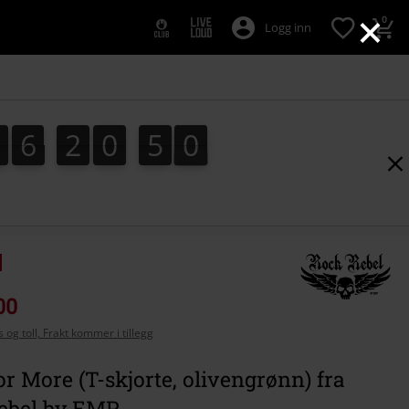
×
0
Logg inn
0
6
2
0
4
8
0
6
2
0
4
7
5
9
8
7
00
 og toll, Frakt kommer i tillegg
r More (T-skjorte, olivengrønn) fra
ebel by EMP