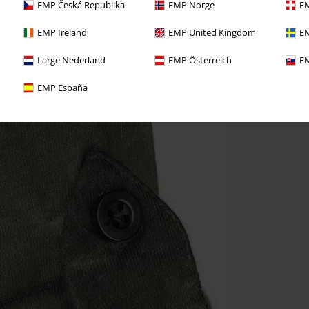
EMP Česká Republika
EMP Norge
EM
EMP Ireland
EMP United Kingdom
EM
Large Nederland
EMP Österreich
EM
EMP España