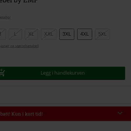
etaljer
M
L
XL
XXL
3XL
4XL
5XL
se
joner og størrelsetabell
Legg i handlekurven
batt! Kun i kort tid!
TERWORK
Kopier koden