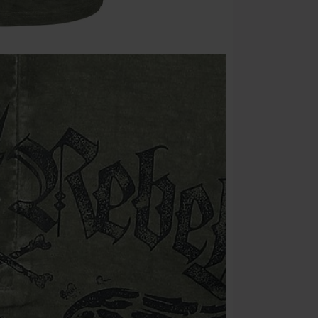
Gyldig kun den
Kun på nett. 
Når du har skr
Kan ikke komb
salgsvarer, bø
Ärzte, Die Tot